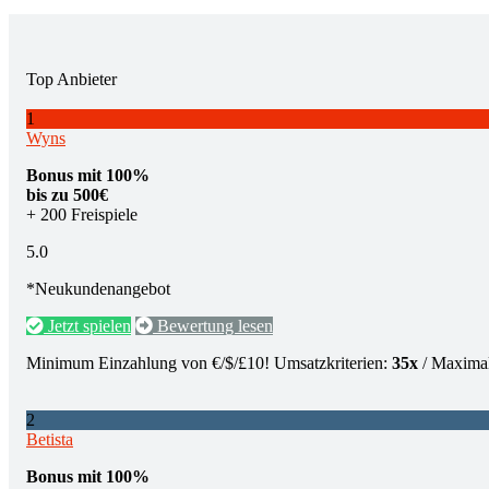
Top Anbieter
1
Wyns
Bonus mit 100%
bis zu 500€
+ 200 Freispiele
5.0
*Neukundenangebot
Jetzt spielen
Bewertung lesen
Minimum Einzahlung von €/$/£10! Umsatzkriterien:
35x
/ Maximal
2
Betista
Bonus mit 100%