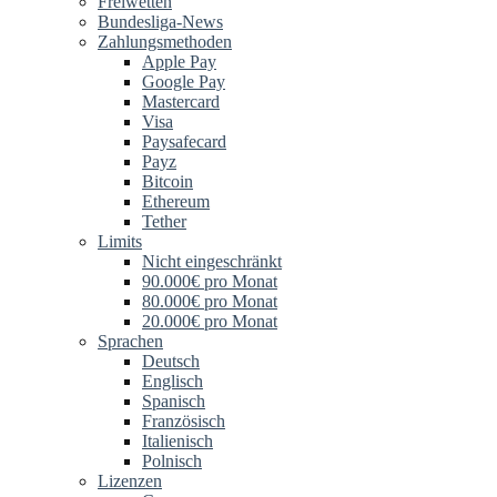
Freiwetten
Bundesliga-News
Zahlungsmethoden
Apple Pay
Google Pay
Mastercard
Visa
Paysafecard
Payz
Bitcoin
Ethereum
Tether
Limits
Nicht eingeschränkt
90.000€ pro Monat
80.000€ pro Monat
20.000€ pro Monat
Sprachen
Deutsch
Englisch
Spanisch
Französisch
Italienisch
Polnisch
Lizenzen