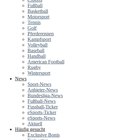
Fußball
Basketball
Motorsport
Tennis
Golf
Pferderennen
Kampfsport
Volleyball
Baseball
Handball
American Football
Rugby
Wintersport
News
Sport-News
Anbieter-News
Bundesliga-News
Fußball-News
Fussball-Ticker
eSports-Ticker
eSports-News
Aktuell
Häufig gesucht
Exclusive Bonis