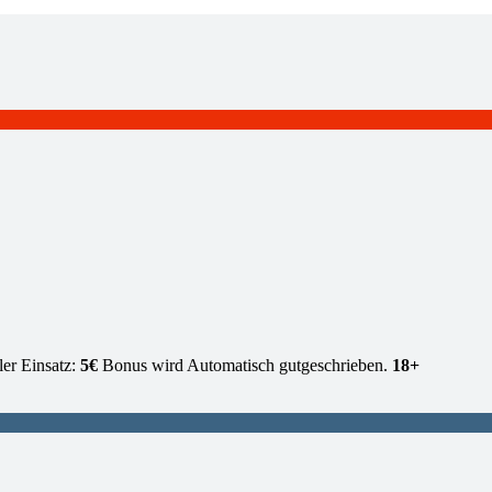
er Einsatz:
5€
Bonus wird Automatisch gutgeschrieben.
18+