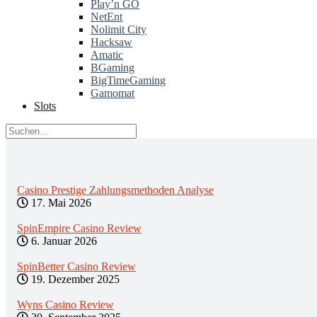
Play’n GO
NetEnt
Nolimit City
Hacksaw
Amatic
BGaming
BigTimeGaming
Gamomat
Slots
Casino Prestige Zahlungsmethoden Analyse
17. Mai 2026
SpinEmpire Casino Review
6. Januar 2026
SpinBetter Casino Review
19. Dezember 2025
Wyns Casino Review