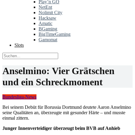
Play’n GO
NetEnt
Nolimit City
Hacksaw
Amatic
BGaming
BigTimeGaming
Gamomat
Slots
Anselmino: Vier Grätschen
und ein Schreckmoment
Bundesliga-News
Bei seinem Debüt für Borussia Dortmund deutete Aaron Anselmino
seine Qualitäten an, überzeugte mit gesunder Härte – und musste
einmal zittern.
Junger Innenverteidiger überzeugt beim BVB auf Anhieb