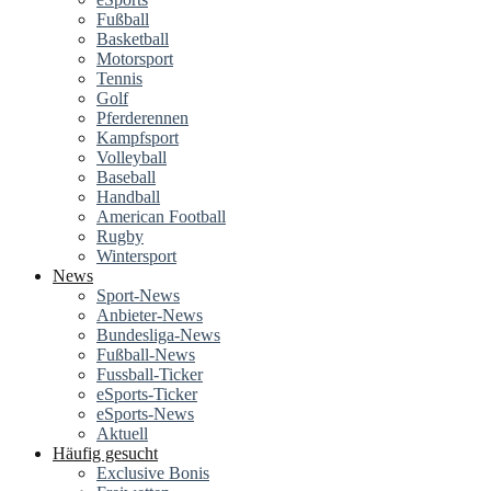
Fußball
Basketball
Motorsport
Tennis
Golf
Pferderennen
Kampfsport
Volleyball
Baseball
Handball
American Football
Rugby
Wintersport
News
Sport-News
Anbieter-News
Bundesliga-News
Fußball-News
Fussball-Ticker
eSports-Ticker
eSports-News
Aktuell
Häufig gesucht
Exclusive Bonis