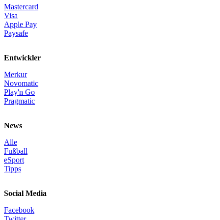
Mastercard
Visa
Apple Pay
Paysafe
Entwickler
Merkur
Novomatic
Play'n Go
Pragmatic
News
Alle
Fußball
eSport
Tipps
Social Media
Facebook
Twitter