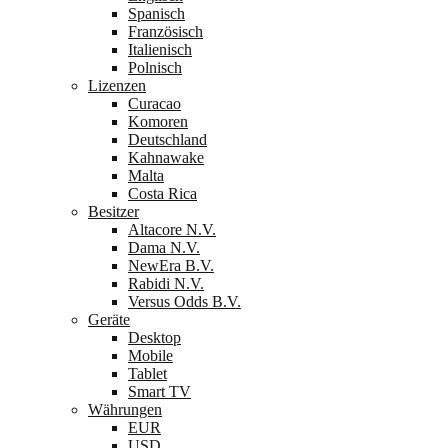
Spanisch
Französisch
Italienisch
Polnisch
Lizenzen
Curacao
Komoren
Deutschland
Kahnawake
Malta
Costa Rica
Besitzer
Altacore N.V.
Dama N.V.
NewEra B.V.
Rabidi N.V.
Versus Odds B.V.
Geräte
Desktop
Mobile
Tablet
Smart TV
Währungen
EUR
USD