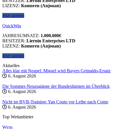
BESITZER:
Liernin Enterprises LTD
LIZENZ:
Komoren (Anjouan)
Jetzt spielen
QuickWin
JAHRESUMSATZ:
1.000.000€
BESITZER:
Liernin Enterprises LTD
LIZENZ:
Komoren (Anjouan)
Jetzt spielen
Aktuelles
Alles klar mit Neapel: Miguel wird Bayers Grimaldo-Ersatz
6. August 2026
Die Sommer-Neuzugänge der Bundesligisten im Überblick
6. August 2026
Nicht im BVB-Training: Yan Couto vor Leihe nach Como
6. August 2026
Top Wettanbieter
Wyns