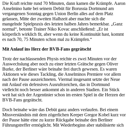
Die Kraft reichte rund 70 Minuten, dann kamen die Krämpfe. Aaron
Anselmino hatte bei seinem Debüt für Borussia Dortmund am
vergangenen Sonntag gegen Union Berlin alles auf dem Platz
gelassen, Mitte der zweiten Halbzeit aber machte sich die
mangelnde Spielpraxis des letzten halben Jahres bemerkbar. „Ganz
normal“, betonte Trainer Niko Kovac anschließend: „Er ist
körperlich wirklich fit, aber wenn du keine Kontinuität hast, kommt
es nach 70, 75 Minuten schon mal zu Krämpfen.“
Mit Anlauf ins Herz der BVB-Fans gegrätscht
Trotz der nachlassenden Physis reichte es zwei Minuten vor der
Auswechslung aber noch zu einer letzten Grätsche gegen Oliver
Burke, der Berliner wäre beinahe frei durch gewesen. Es waren
Aktionen wie dieses Tackling, die Anselminos Premiere vor allem
nach der Pause auszeichneten. Viermal insgesamt setzte der Neue
mit Anlauf ein defensives Ausrufezeichen, das in Dortmund
vielleicht noch besser ankommt als in anderen Stadien. Ein Stück
weit hat sich der Argentinier schon im ersten Spiel in die Herzen der
BVB-Fans gegrätscht.
Doch beinahe wäre das Debüt ganz anders verlaufen. Bei einem
Missverständnis mit dem zögerlichen Keeper Gregor Kobel kurz vor
der Pause hätte eine zu kurze Rückgabe beinahe den Berliner
Führungstreffer ermöglicht. Mit Wiederbeginn aber stabilisierte sich