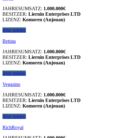
JAHRESUMSATZ:
1.000.000€
BESITZER:
Liernin Enterprises LTD
LIZENZ:
Komoren (Anjouan)
Jetzt spielen
Betista
JAHRESUMSATZ:
1.000.000€
BESITZER:
Liernin Enterprises LTD
LIZENZ:
Komoren (Anjouan)
Jetzt spielen
Vegasino
JAHRESUMSATZ:
1.000.000€
BESITZER:
Liernin Enterprises LTD
LIZENZ:
Komoren (Anjouan)
Jetzt spielen
RichRoyal
JAHRESUMSATZ:
1.000.000€