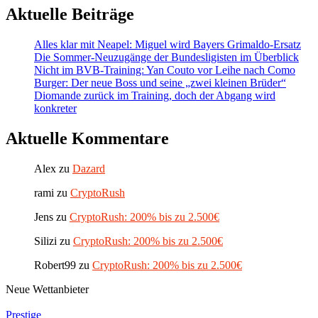
Aktuelle Beiträge
Alles klar mit Neapel: Miguel wird Bayers Grimaldo-Ersatz
Die Sommer-Neuzugänge der Bundesligisten im Überblick
Nicht im BVB-Training: Yan Couto vor Leihe nach Como
Burger: Der neue Boss und seine „zwei kleinen Brüder“
Diomande zurück im Training, doch der Abgang wird
konkreter
Aktuelle Kommentare
Alex
zu
Dazard
rami
zu
CryptoRush
Jens
zu
CryptoRush: 200% bis zu 2.500€
Silizi
zu
CryptoRush: 200% bis zu 2.500€
Robert99
zu
CryptoRush: 200% bis zu 2.500€
Neue Wettanbieter
Prestige