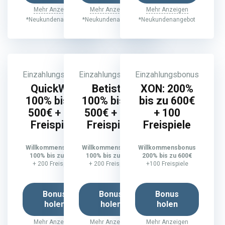
Mehr Anzeigen
Mehr Anzeigen
Mehr Anzeigen
*Neukundenangebot
*Neukundenangebot
*Neukundenangebot
Einzahlungsbonus
Einzahlungsbonus
Einzahlungsbonus
QuickWin:
Betista:
XON: 200%
100% bis zu
100% bis zu
bis zu 600€
500€ + 200
500€ + 200
+ 100
Freispiele
Freispiele
Freispiele
Willkommensbonus
Willkommensbonus
Willkommensbonus
100% bis zu 500€
100% bis zu 500€
200% bis zu 600€
+ 200 Freispiele
+ 200 Freispiele
+100 Freispiele
Bonus
Bonus
Bonus
holen
holen
holen
Mehr Anzeigen
Mehr Anzeigen
Mehr Anzeigen