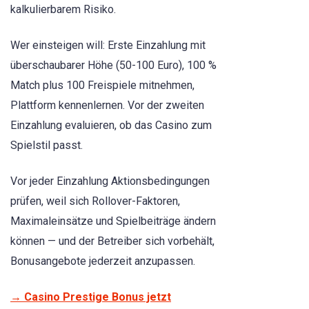
kalkulierbarem Risiko.
Wer einsteigen will: Erste Einzahlung mit
überschaubarer Höhe (50-100 Euro), 100 %
Match plus 100 Freispiele mitnehmen,
Plattform kennenlernen. Vor der zweiten
Einzahlung evaluieren, ob das Casino zum
Spielstil passt.
Vor jeder Einzahlung Aktionsbedingungen
prüfen, weil sich Rollover-Faktoren,
Maximaleinsätze und Spielbeiträge ändern
können — und der Betreiber sich vorbehält,
Bonusangebote jederzeit anzupassen.
→ Casino Prestige Bonus jetzt