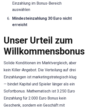
Einzahlung im Bonus-Bereich
auswählen
Mindesteinzahlung 30 Euro nicht
erreicht
Unser Urteil zum
Willkommensbonus
Solide Konditionen im Marktvergleich, aber
kein Killer-Angebot. Die Verteilung auf drei
Einzahlungen ist marketingstrategisch klug
— bindet Kapital und Spieler länger als ein
Sofortbonus. Mathematisch ist 3.250 Euro
Einzahlung für 2.000 Euro Bonus kein
Geschenk, sondern ein Geschäft mit