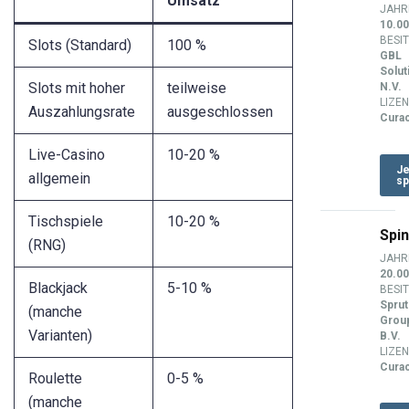
Umsatz
JAHR
10.0
BESI
Slots (Standard)
100 %
GBL
Solut
Slots mit hoher
teilweise
N.V.
LIZEN
Auszahlungsrate
ausgeschlossen
Cura
Live-Casino
10-20 %
Je
allgemein
sp
Tischspiele
10-20 %
Spi
(RNG)
JAHR
20.0
Blackjack
5-10 %
BESI
Sprut
(manche
Grou
Varianten)
B.V.
LIZEN
Cura
Roulette
0-5 %
(manche