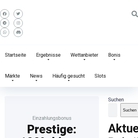
Startseite
Ergebnisse
Wettanbieter
Bonis
Märkte
News
Häufig gesucht
Slots
Suchen
Suchen
Einzahlungsbonus
Aktue
Prestige: