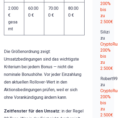
200%
2.000
60.00
70.00
80.00
bis
€
0 €
0 €
0 €
zu
2.500€
gesa
mt
Silizi
zu
CryptoRu
200%
Die Größenordnung zeigt:
bis
Umsatzbedingungen sind das wichtigste
zu
Kriterium bei jedem Bonus — nicht die
2.500€
nominale Bonushöhe. Vor jeder Einzahlung
Robert99
den aktuellen Rollover-Wert in den
zu
Aktionsbedingungen prüfen, weil er sich
CryptoRu
200%
ohne Vorankündigung ändern kann.
bis
zu
Zeitfenster für den Umsatz:
in der Regel
2.500€