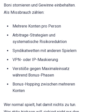
Boni stornieren und Gewinne einbehalten.
Als Missbrauch zählen:
Mehrere Konten pro Person
Arbitrage-Strategien und
systematische Risikoreduktion
Syndikatwetten mit anderen Spielern
VPN- oder IP-Maskierung
Verstöße gegen Maximaleinsatz
während Bonus-Phasen
Bonus-Hopping zwischen mehreren
Konten
Wer normal spielt, hat damit nichts zu tun.
Wer aktiv tricksen will, riskiert nicht nur den