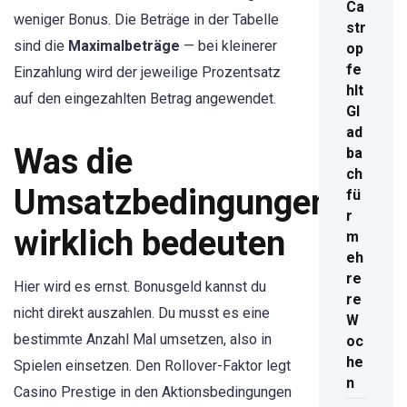
Ca
weniger Bonus. Die Beträge in der Tabelle
str
sind die
Maximalbeträge
— bei kleinerer
op
fe
Einzahlung wird der jeweilige Prozentsatz
hlt
auf den eingezahlten Betrag angewendet.
Gl
ad
Was die
ba
ch
Umsatzbedingungen
fü
r
wirklich bedeuten
m
eh
re
Hier wird es ernst. Bonusgeld kannst du
re
nicht direkt auszahlen. Du musst es eine
W
bestimmte Anzahl Mal umsetzen, also in
oc
he
Spielen einsetzen. Den Rollover-Faktor legt
n
Casino Prestige in den Aktionsbedingungen