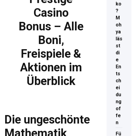
ko
Casino
?
M
Bonus – Alle
oh
ya
Boni,
läs
st
Freispiele &
di
e
Aktionen im
En
ts
Überblick
ch
ei
du
ng
of
fe
Die ungeschönte
n
Mathematik
Fü