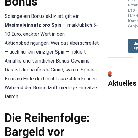
Bonus
Liern
Enter
LTD
Solange ein Bonus aktiv ist, gilt ein
LIZEN
Komo
Maximaleinsatz pro Spin
— marktüblich 5-
(Anjo
10 Euro, exakter Wert in den
Aktionsbedingungen. Wer das überschreitet
Je
sp
— auch nur ein einziger Spin — riskiert
Annullierung sämtlicher Bonus-Gewinne.
Das ist der häufigste Grund, warum Spieler
Boni am Ende doch nicht auszahlen können.
Aktuelles
Während der Bonus läuft: niedrige Einsätze
fahren.
Die Reihenfolge:
Bargeld vor