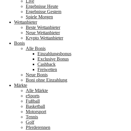
Live
Ergebnisse Heute
Ergebnisse Gestern
Spiele Morgen
Wettanbieter
Beste Wettanbieter
Neue Wettanbieter
Krypto Wettanbieter
Bonis
Alle Bonis
Einzahlungsbonus
Exclusive Bonus
Cashback
Freiwetten
Neue Bonis
Boni ohne Einzahlung
Märkte
Alle Märkte
eSports
Fußball
Basketball
Motorsport
Tennis
Golf
Pferderennen