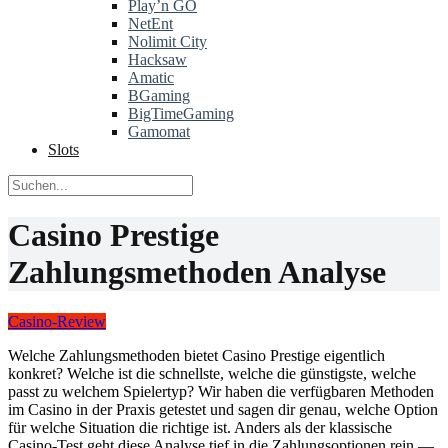
Play’n GO
NetEnt
Nolimit City
Hacksaw
Amatic
BGaming
BigTimeGaming
Gamomat
Slots
Casino Prestige
Zahlungsmethoden Analyse
Casino-Review
Welche Zahlungsmethoden bietet Casino Prestige eigentlich
konkret? Welche ist die schnellste, welche die günstigste, welche
passt zu welchem Spielertyp? Wir haben die verfügbaren Methoden
im Casino in der Praxis getestet und sagen dir genau, welche Option
für welche Situation die richtige ist. Anders als der klassische
Casino-Test geht diese Analyse tief in die Zahlungsoptionen rein —