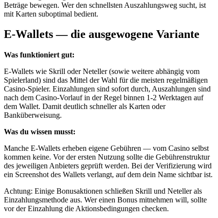
Beträge bewegen. Wer den schnellsten Auszahlungsweg sucht, ist
mit Karten suboptimal bedient.
E-Wallets — die ausgewogene Variante
Was funktioniert gut:
E-Wallets wie Skrill oder Neteller (sowie weitere abhängig vom
Spielerland) sind das Mittel der Wahl für die meisten regelmäßigen
Casino-Spieler. Einzahlungen sind sofort durch, Auszahlungen sind
nach dem Casino-Vorlauf in der Regel binnen 1-2 Werktagen auf
dem Wallet. Damit deutlich schneller als Karten oder
Banküberweisung.
Was du wissen musst:
Manche E-Wallets erheben eigene Gebühren — vom Casino selbst
kommen keine. Vor der ersten Nutzung sollte die Gebührenstruktur
des jeweiligen Anbieters geprüft werden. Bei der Verifizierung wird
ein Screenshot des Wallets verlangt, auf dem dein Name sichtbar ist.
Achtung: Einige Bonusaktionen schließen Skrill und Neteller als
Einzahlungsmethode aus. Wer einen Bonus mitnehmen will, sollte
vor der Einzahlung die Aktionsbedingungen checken.