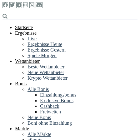
Startseite
Ergebnisse
Live
Ergebnisse Heute
Ergebnisse Gestern
Spiele Morgen
Wettanbieter
Beste Wettanbieter
Neue Wettanbieter
Krypto Wettanbieter
Bonis
Alle Bonis
Einzahlungsbonus
Exclusive Bonus
Cashback
Freiwetten
Neue Bonis
Boni ohne Einzahlung
Märkte
Alle Märkte
eSports