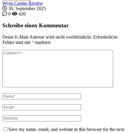
Wyns Casino Review
30. September 2025
0
420
Schreibe einen Kommentar
Deine E-Mail-Adresse wird nicht veröffentlicht.
Erforderliche
Felder sind mit
*
markiert
Save my name, email, and website in this browser for the next