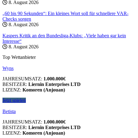
8. August 2026
„60 bis 90 Sekunden“: Ein kleines Wort soll für schnellere VAR-
Checks sorgen
8. August 2026
Kaspers Kritik an den Bundesliga-Klubs: „Viele haben gar kein
Interesse“
8. August 2026
Top Wettanbieter
Wyns
JAHRESUMSATZ:
1.000.000€
BESITZER:
Liernin Enterprises LTD
LIZENZ:
Komoren (Anjouan)
Jetzt spielen
Betista
JAHRESUMSATZ:
1.000.000€
BESITZER:
Liernin Enterprises LTD
LIZENZ:
Komoren (Anjouan)