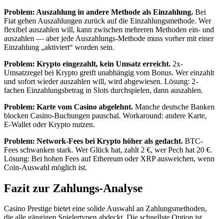
Problem: Auszahlung in andere Methode als Einzahlung.
Bei
Fiat gehen Auszahlungen zurück auf die Einzahlungsmethode. Wer
flexibel auszahlen will, kann zwischen mehreren Methoden ein- und
auszahlen — aber jede Auszahlungs-Methode muss vorher mit einer
Einzahlung „aktiviert“ worden sein.
Problem: Krypto eingezahlt, kein Umsatz erreicht.
2x-
Umsatzregel bei Krypto greift unabhängig vom Bonus. Wer einzahlt
und sofort wieder auszahlen will, wird abgewiesen. Lösung: 2-
fachen Einzahlungsbetrag in Slots durchspielen, dann auszahlen.
Problem: Karte vom Casino abgelehnt.
Manche deutsche Banken
blocken Casino-Buchungen pauschal. Workaround: andere Karte,
E-Wallet oder Krypto nutzen.
Problem: Network-Fees bei Krypto höher als gedacht.
BTC-
Fees schwanken stark. Wer Glück hat, zahlt 2 €, wer Pech hat 20 €.
Lösung: Bei hohen Fees auf Ethereum oder XRP ausweichen, wenn
Coin-Auswahl möglich ist.
Fazit zur Zahlungs-Analyse
Casino Prestige bietet eine solide Auswahl an Zahlungsmethoden,
die alle gängigen Spielertypen abdeckt. Die schnellste Option ist