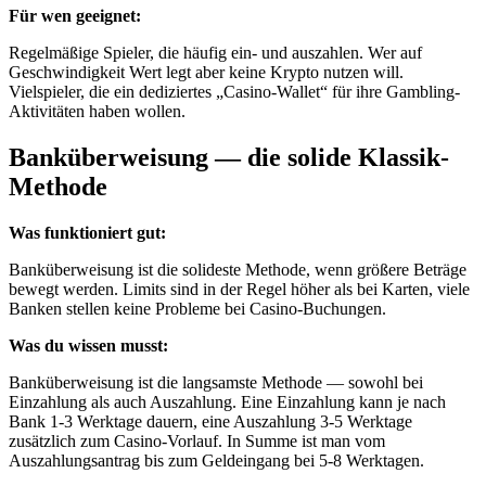
Für wen geeignet:
Regelmäßige Spieler, die häufig ein- und auszahlen. Wer auf
Geschwindigkeit Wert legt aber keine Krypto nutzen will.
Vielspieler, die ein dediziertes „Casino-Wallet“ für ihre Gambling-
Aktivitäten haben wollen.
Banküberweisung — die solide Klassik-
Methode
Was funktioniert gut:
Banküberweisung ist die solideste Methode, wenn größere Beträge
bewegt werden. Limits sind in der Regel höher als bei Karten, viele
Banken stellen keine Probleme bei Casino-Buchungen.
Was du wissen musst:
Banküberweisung ist die langsamste Methode — sowohl bei
Einzahlung als auch Auszahlung. Eine Einzahlung kann je nach
Bank 1-3 Werktage dauern, eine Auszahlung 3-5 Werktage
zusätzlich zum Casino-Vorlauf. In Summe ist man vom
Auszahlungsantrag bis zum Geldeingang bei 5-8 Werktagen.