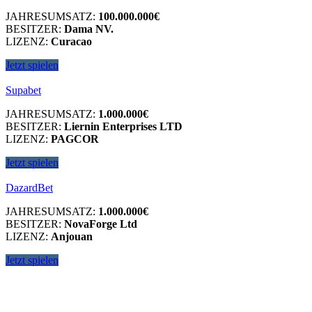
JAHRESUMSATZ:
100.000.000€
BESITZER:
Dama NV.
LIZENZ:
Curacao
Jetzt spielen
Supabet
JAHRESUMSATZ:
1.000.000€
BESITZER:
Liernin Enterprises LTD
LIZENZ:
PAGCOR
Jetzt spielen
DazardBet
JAHRESUMSATZ:
1.000.000€
BESITZER:
NovaForge Ltd
LIZENZ:
Anjouan
Jetzt spielen