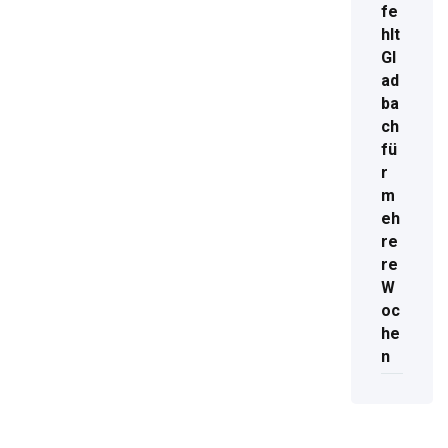
fe
hlt
Gl
ad
ba
ch
fü
r
m
eh
re
re
W
oc
he
n