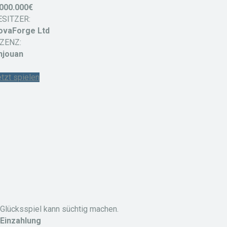
.000.000€
ESITZER:
ovaForge Ltd
IZENZ:
njouan
tzt spielen
Glücksspiel kann süchtig machen.
Einzahlung