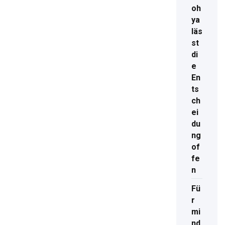
oh
ya
läs
st
di
e
En
ts
ch
ei
du
ng
of
fe
n
Fü
r
mi
nd