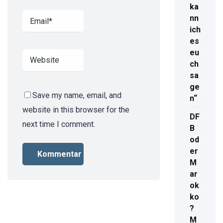
ka
nn
ich
es
eu
ch
sa
ge
Save my name, email, and
n“
website in this browser for the
DF
next time I comment.
B
od
er
M
ar
ok
ko
?
M