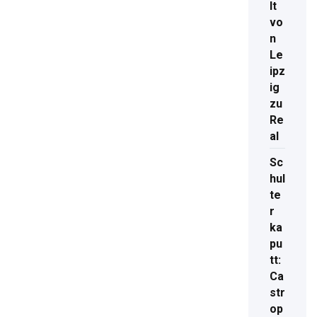
lt
vo
n
Le
ipz
ig
zu
Re
al
Sc
hul
te
r
ka
pu
tt:
Ca
str
op