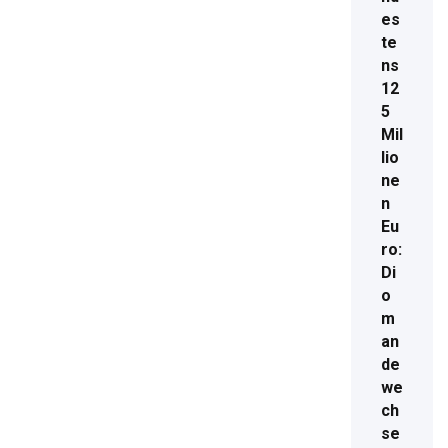
es
te
ns
12
5
Mil
lio
ne
n
Eu
ro:
Di
o
m
an
de
we
ch
se