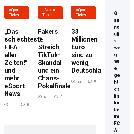
eSports-
eSports-
eSports-
Gi
Ticker
Ticker
Ticker
an
no
„Das
Fakers
33
uli
schlechteste
5.
Millionen
s
FIFA
Streich,
Euro
we
aller
TikTok-
sind zu
g:
Wi
Zeiten!“
Skandal
wenig,
e
und
und ein
Deutschland!
ge
mehr
Chaos-
22.
0
ht
eSport-
Pokalfinale
Oktober 2024
809
es
News
lin
6.
0
November
711
ks
20.
0
2024
be
November
756
2024
im
FC
A