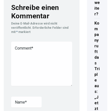
we
Schreibe einen
ite
r?
Kommentar
Ko
Deine E-Mail-Adresse wird nicht
veröffentlicht.
Erforderliche Felder sind
m
mit
*
markiert
pa
ny
ru
ft
da
s
Tri
pl
e
au
s:
„J
et
zt