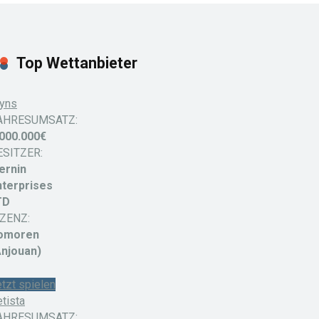
Top Wettanbieter
yns
AHRESUMSATZ:
.000.000€
ESITZER:
ernin
nterprises
TD
IZENZ:
omoren
Anjouan)
tzt spielen
tista
AHRESUMSATZ: