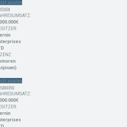
tzt spielen
tista
AHRESUMSATZ:
.000.000€
ESITZER:
ernin
nterprises
TD
IZENZ:
omoren
Anjouan)
tzt spielen
egasino
AHRESUMSATZ:
.000.000€
ESITZER:
ernin
nterprises
TD