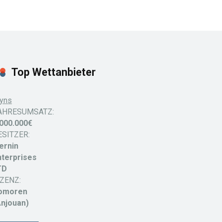
Top Wettanbieter
yns
AHRESUMSATZ:
.000.000€
ESITZER:
ernin
nterprises
TD
IZENZ:
omoren
Anjouan)