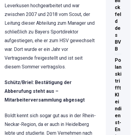
Bli
Leverkusen hochgearbeitet und war
ck
zwischen 2007 und 2018 vom Scout, der
fel
d
Leitung dieser Abteilung zum Manager und
de
schließlich zu Bayers Sportdirektor
s
aufgestiegen, ehe er zum HSV gewechselt
BV
B
war. Dort wurde er ein Jahr vor
Vertragsende freigestellt und ist seit
Po
diesem Sommer vertragslos.
lan
ski
tri
Schütz/Briel: Bestätigung der
fft
Abberufung steht aus –
Kl
Mitarbeiterversammlung abgesagt
ei
ndi
Boldt kennt sich sogar gut aus in der Rhein-
en
st-
Neckar-Region, da er auch in Heidelberg
En
lebte und studierte. Dem Vernehmen nach