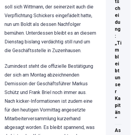
ts
soll sich Wittmann, der seinerzeit auch die
ch
ei
Verpflichtung Schickers eingefädelt hatte,
du
nun um Boldt als dessen Nachfolger
ng
bemühen. Unterdessen bleibt es an diesem
:
Dienstag bislang verdächtig still rund um
„Ti
m
die Geschäftsstelle in Zuzenhausen.
bl
ei
Zumindest steht die offizielle Bestätigung
bt
der sich am Montag abzeichnenden
un
Demission der Geschäftsführer Markus
se
r
Schütz und Frank Briel noch immer aus.
Ka
Nach kicker-Informationen ist zudem eine
pit
für den heutigen Vormittag angesetzte
än
Mitarbeiterversammlung kurzerhand
“
abgesagt worden. Es bleibt spannend, was
As