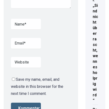
„Si
nd
nic
ht
üb
er
ra
sc
ht,
we
nn
es
ho
lpr
Save my name, email, and
ig
website in this browser for the
wi
next time I comment.
rd
“