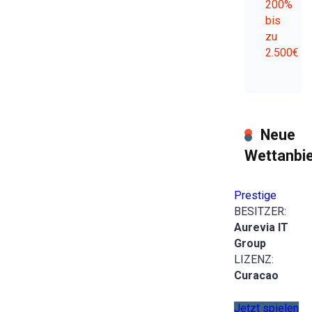
200%
bis
zu
2.500€
Neue
Wettanbie
Prestige
BESITZER:
Aurevia IT
Group
LIZENZ:
Curacao
Jetzt spielen