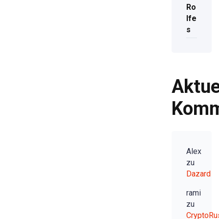
Ro
lfe
s
Aktue
Komm
Alex
zu
Dazard
rami
zu
CryptoRu