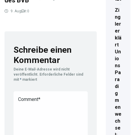
des BVB
2026
6
Zi
9. August
0
2026
4
ng
ler
er
klä
rt
Schreibe einen
Un
Kommentar
io
ns
Deine E-Mail-Adresse wird nicht
Pa
veröffentlicht.
Erforderliche Felder sind
ra
mit
*
markiert
di
g
m
en
we
ch
se
l: