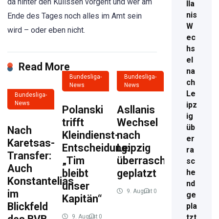
da hinter den Kulissen vorgeht und wer am
lla
nis
Ende des Tages noch alles im Amt sein
W
wird – oder eben nicht.
ec
hs
el
Read More
na
Bundesliga-
Bundesliga-
ch
News
News
Le
Bundesliga-
News
ipz
Polanski
Asllanis
ig
trifft
Wechsel
üb
Nach
Kleindienst-
nach
er
Karetsas-
Entscheidung:
Leipzig
ra
Transfer:
„Tim
überraschend
sc
Auch
bleibt
geplatzt
he
Konstantelias
nd
unser
im
9. August
0
ge
Kapitän“
2026
4
Blickfeld
pla
tzt
9. August
0