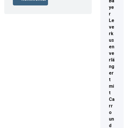
Ba
ye
r
Le
ve
rk
us
en
ve
rlä
ng
er
t
mi
t
Ca
rr
o
un
d