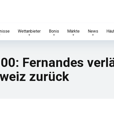
nisse
Wettanbieter
Bonis
Märkte
News
Häuf
100: Fernandes verl
hweiz zurück