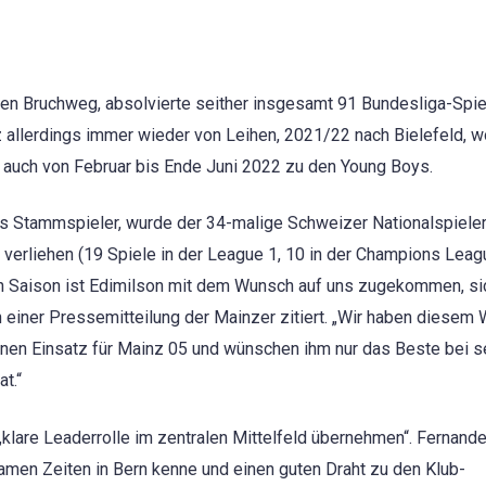
n Bruchweg, absolvierte seither insgesamt 91 Bundesliga-Spie
 allerdings immer wieder von Leihen, 2021/22 nach Bielefeld, w
r auch von Februar bis Ende Juni 2022 zu den Young Boys.
ls Stammspieler, wurde der 34-malige Schweizer Nationalspieler
verliehen (19 Spiele in der League 1, 10 in der Champions Leag
en Saison ist Edimilson mit dem Wunsch auf uns zugekommen, si
 einer Pressemitteilung der Mainzer zitiert. „Wir haben diesem
einen Einsatz für Mainz 05 und wünschen ihm nur das Beste bei s
t.“
„klare Leaderrolle im zentralen Mittelfeld übernehmen“. Fernand
amen Zeiten in Bern kenne und einen guten Draht zu den Klub-