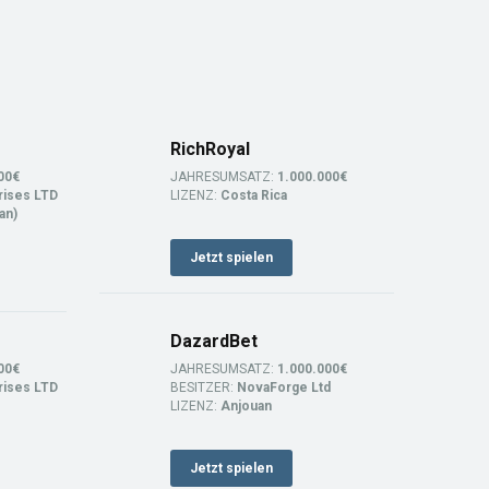
RichRoyal
00€
JAHRESUMSATZ:
1.000.000€
rises LTD
LIZENZ:
Costa Rica
an)
Jetzt spielen
DazardBet
00€
JAHRESUMSATZ:
1.000.000€
rises LTD
BESITZER:
NovaForge Ltd
LIZENZ:
Anjouan
Jetzt spielen