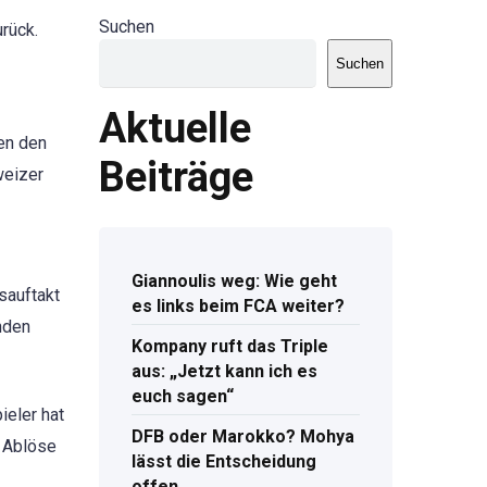
Suchen
rück.
Suchen
Aktuelle
ten den
Beiträge
weizer
Giannoulis weg: Wie geht
sauftakt
es links beim FCA weiter?
nden
Kompany ruft das Triple
aus: „Jetzt kann ich es
euch sagen“
ieler hat
DFB oder Marokko? Mohya
s Ablöse
lässt die Entscheidung
offen