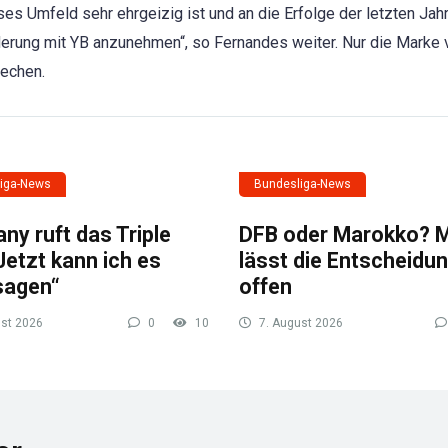
ses Umfeld sehr ehrgeizig ist und an die Erfolge der letzten Jah
rderung mit YB anzunehmen“, so Fernandes weiter. Nur die Marke
rechen.
iga-News
Bundesliga-News
y ruft das Triple
DFB oder Marokko? 
Jetzt kann ich es
lässt die Entscheidu
sagen“
offen
st 2026
0
10
7. August 2026