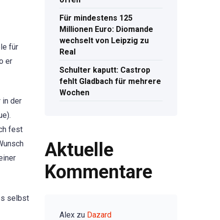
Für mindestens 125
Millionen Euro: Diomande
wechselt von Leipzig zu
le für
Real
o er
Schulter kaputt: Castrop
fehlt Gladbach für mehrere
Wochen
 in der
ue).
ch fest
Aktuelle
 Wunsch
einer
Kommentare
es selbst
Alex
zu
Dazard