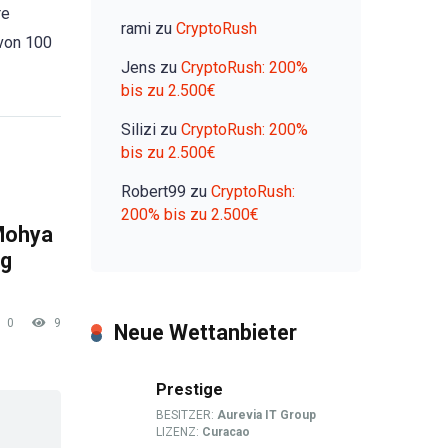
re
rami
zu
CryptoRush
 von 100
Jens
zu
CryptoRush: 200%
bis zu 2.500€
Silizi
zu
CryptoRush: 200%
bis zu 2.500€
Robert99
zu
CryptoRush:
200% bis zu 2.500€
Mohya
ng
0
9
Neue Wettanbieter
Prestige
BESITZER:
Aurevia IT Group
LIZENZ:
Curacao