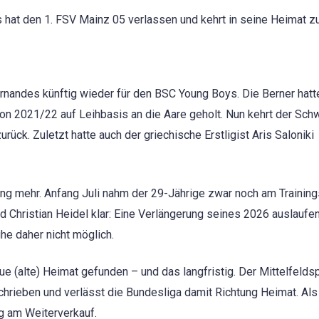
hat den 1. FSV Mainz 05 verlassen und kehrt in seine Heimat zu
ernandes künftig wieder für den BSC Young Boys. Die Berner hat
son 2021/22 auf Leihbasis an die Aare geholt. Nun kehrt der Sch
rück. Zuletzt hatte auch der griechische Erstligist Aris Saloniki
ng mehr. Anfang Juli nahm der 29-Jährige zwar noch am Training
nd Christian Heidel klar: Eine Verlängerung seines 2026 auslaufe
ihe daher nicht möglich.
e (alte) Heimat gefunden – und das langfristig. Der Mittelfeldsp
chrieben und verlässt die Bundesliga damit Richtung Heimat. Al
ng am Weiterverkauf.