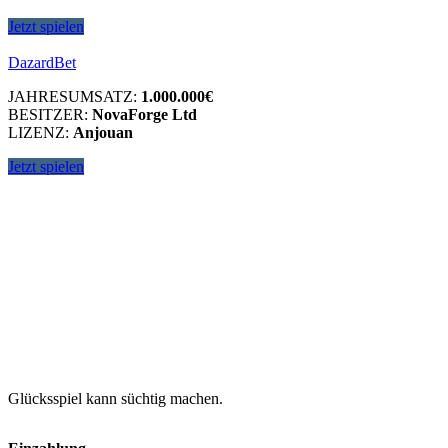
Jetzt spielen
DazardBet
JAHRESUMSATZ:
1.000.000€
BESITZER:
NovaForge Ltd
LIZENZ:
Anjouan
Jetzt spielen
Glücksspiel kann süchtig machen.