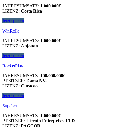
JAHRESUMSATZ:
1.000.000€
LIZENZ:
Costa Rica
Jetzt spielen
WinRolla
JAHRESUMSATZ:
1.000.000€
LIZENZ:
Anjouan
Jetzt spielen
RocketPlay
JAHRESUMSATZ:
100.000.000€
BESITZER:
Dama NV.
LIZENZ:
Curacao
Jetzt spielen
Supabet
JAHRESUMSATZ:
1.000.000€
BESITZER:
Liernin Enterprises LTD
LIZENZ:
PAGCOR