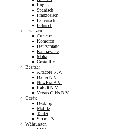
Englisch
Spanisch
Französisch
Italienisch
Polnisch
Lizenzen
Curacao
Komoren
Deutschland
Kahnawake
Malta
Costa Rica
Besitzer
Altacore N.V.
Dama N.V.
NewEra B.V.
Rabidi N.V.
Versus Odds B.V.
Geräte
Desktop
Mobile
Tablet
Smart TV
Währungen