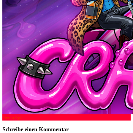
Demo Spiel
Schreibe einen Kommentar