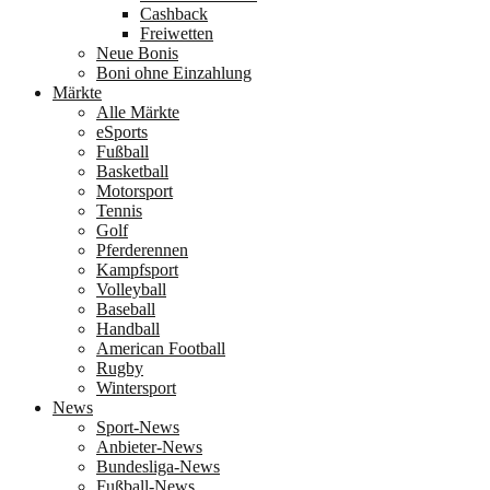
Cashback
Freiwetten
Neue Bonis
Boni ohne Einzahlung
Märkte
Alle Märkte
eSports
Fußball
Basketball
Motorsport
Tennis
Golf
Pferderennen
Kampfsport
Volleyball
Baseball
Handball
American Football
Rugby
Wintersport
News
Sport-News
Anbieter-News
Bundesliga-News
Fußball-News