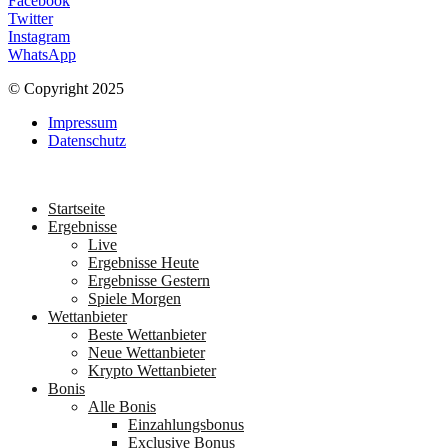
Facebook
Twitter
Instagram
WhatsApp
© Copyright 2025
Impressum
Datenschutz
Startseite
Ergebnisse
Live
Ergebnisse Heute
Ergebnisse Gestern
Spiele Morgen
Wettanbieter
Beste Wettanbieter
Neue Wettanbieter
Krypto Wettanbieter
Bonis
Alle Bonis
Einzahlungsbonus
Exclusive Bonus