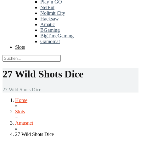
Play’n GO
NetEnt
Nolimit City
Hacksaw
Amatic
BGaming
BigTimeGaming
Gamomat
Slots
27 Wild Shots Dice
27 Wild Shots Dice
Home
»
Slots
»
Amusnet
»
27 Wild Shots Dice