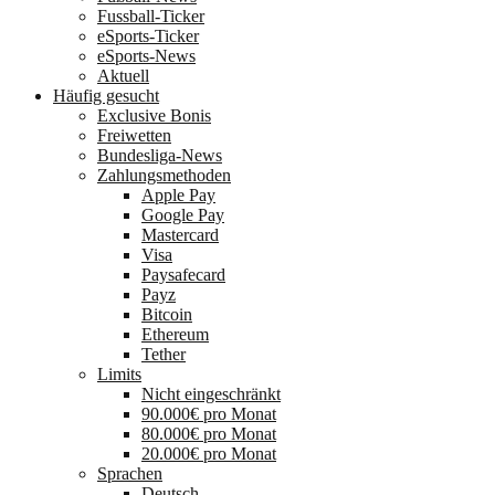
Fussball-Ticker
eSports-Ticker
eSports-News
Aktuell
Häufig gesucht
Exclusive Bonis
Freiwetten
Bundesliga-News
Zahlungsmethoden
Apple Pay
Google Pay
Mastercard
Visa
Paysafecard
Payz
Bitcoin
Ethereum
Tether
Limits
Nicht eingeschränkt
90.000€ pro Monat
80.000€ pro Monat
20.000€ pro Monat
Sprachen
Deutsch