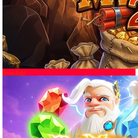
Demo Spiel