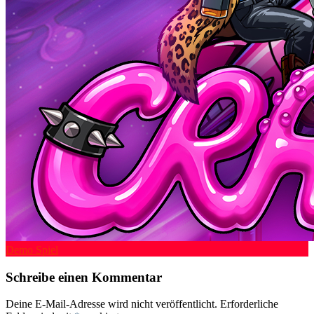
Demo Spiel
Schreibe einen Kommentar
Deine E-Mail-Adresse wird nicht veröffentlicht.
Erforderliche