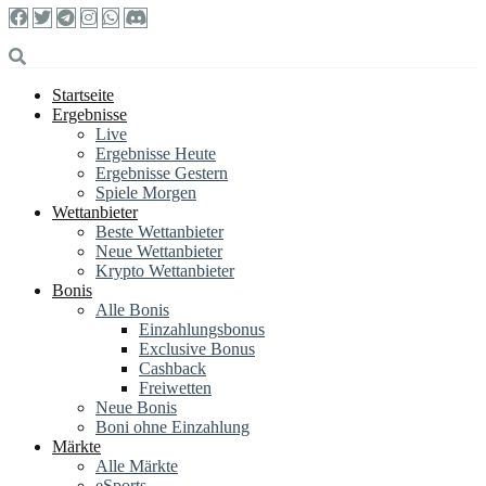
Startseite
Ergebnisse
Live
Ergebnisse Heute
Ergebnisse Gestern
Spiele Morgen
Wettanbieter
Beste Wettanbieter
Neue Wettanbieter
Krypto Wettanbieter
Bonis
Alle Bonis
Einzahlungsbonus
Exclusive Bonus
Cashback
Freiwetten
Neue Bonis
Boni ohne Einzahlung
Märkte
Alle Märkte
eSports