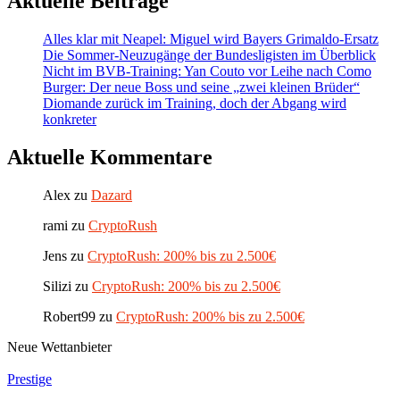
Aktuelle Beiträge
Alles klar mit Neapel: Miguel wird Bayers Grimaldo-Ersatz
Die Sommer-Neuzugänge der Bundesligisten im Überblick
Nicht im BVB-Training: Yan Couto vor Leihe nach Como
Burger: Der neue Boss und seine „zwei kleinen Brüder“
Diomande zurück im Training, doch der Abgang wird
konkreter
Aktuelle Kommentare
Alex
zu
Dazard
rami
zu
CryptoRush
Jens
zu
CryptoRush: 200% bis zu 2.500€
Silizi
zu
CryptoRush: 200% bis zu 2.500€
Robert99
zu
CryptoRush: 200% bis zu 2.500€
Neue Wettanbieter
Prestige