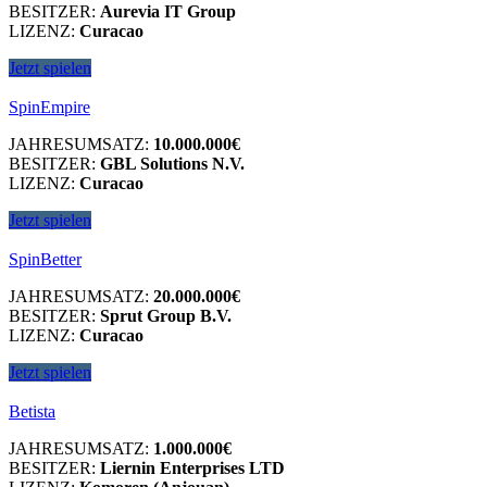
BESITZER:
Aurevia IT Group
LIZENZ:
Curacao
Jetzt spielen
SpinEmpire
JAHRESUMSATZ:
10.000.000€
BESITZER:
GBL Solutions N.V.
LIZENZ:
Curacao
Jetzt spielen
SpinBetter
JAHRESUMSATZ:
20.000.000€
BESITZER:
Sprut Group B.V.
LIZENZ:
Curacao
Jetzt spielen
Betista
JAHRESUMSATZ:
1.000.000€
BESITZER:
Liernin Enterprises LTD