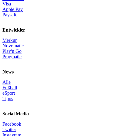
Visa
Apple Pay
Paysafe
Entwickler
Merkur
Novomatic
Play'n Go
Pragmatic
News
Alle
Fußball
eSport
Tipps
Social Media
Facebook
Twitter
Instagram