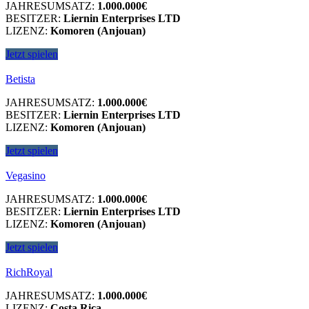
JAHRESUMSATZ:
1.000.000€
BESITZER:
Liernin Enterprises LTD
LIZENZ:
Komoren (Anjouan)
Jetzt spielen
Betista
JAHRESUMSATZ:
1.000.000€
BESITZER:
Liernin Enterprises LTD
LIZENZ:
Komoren (Anjouan)
Jetzt spielen
Vegasino
JAHRESUMSATZ:
1.000.000€
BESITZER:
Liernin Enterprises LTD
LIZENZ:
Komoren (Anjouan)
Jetzt spielen
RichRoyal
JAHRESUMSATZ:
1.000.000€
LIZENZ:
Costa Rica