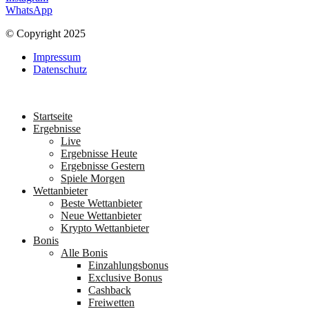
WhatsApp
© Copyright 2025
Impressum
Datenschutz
Startseite
Ergebnisse
Live
Ergebnisse Heute
Ergebnisse Gestern
Spiele Morgen
Wettanbieter
Beste Wettanbieter
Neue Wettanbieter
Krypto Wettanbieter
Bonis
Alle Bonis
Einzahlungsbonus
Exclusive Bonus
Cashback
Freiwetten