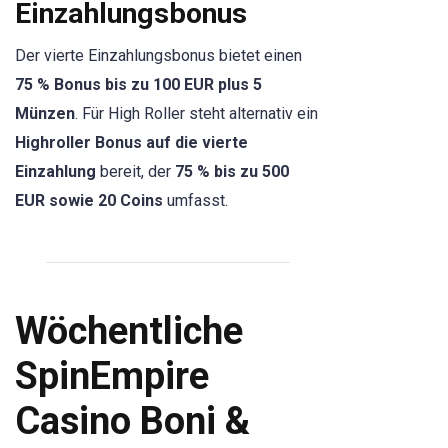
Einzahlungsbonus
Der vierte Einzahlungsbonus bietet einen
75 % Bonus bis zu 100 EUR plus 5
Münzen
. Für High Roller steht alternativ ein
Highroller Bonus auf die vierte
Einzahlung
bereit, der
75 % bis zu 500
EUR sowie 20 Coins
umfasst.
Wöchentliche
SpinEmpire
Casino Boni &