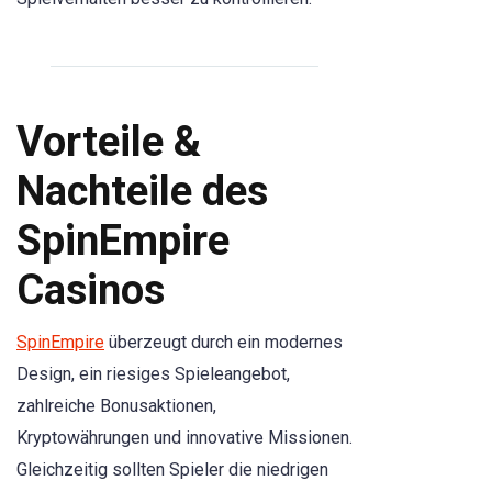
Vorteile &
Nachteile des
SpinEmpire
Casinos
SpinEmpire
überzeugt durch ein modernes
Design, ein riesiges Spieleangebot,
zahlreiche Bonusaktionen,
Kryptowährungen und innovative Missionen.
Gleichzeitig sollten Spieler die niedrigen