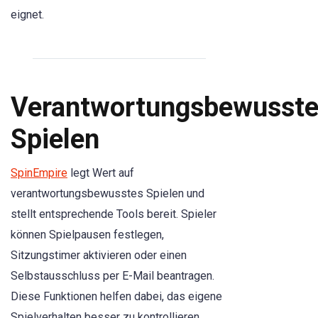
eignet.
Verantwortungsbewusst
Spielen
SpinEmpire
legt Wert auf
verantwortungsbewusstes Spielen und
stellt entsprechende Tools bereit. Spieler
können Spielpausen festlegen,
Sitzungstimer aktivieren oder einen
Selbstausschluss per E-Mail beantragen.
Diese Funktionen helfen dabei, das eigene
Spielverhalten besser zu kontrollieren.