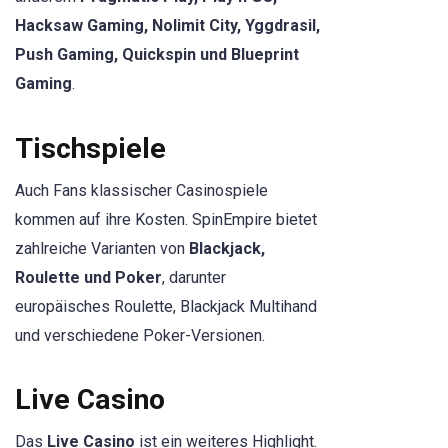
Hacksaw Gaming, Nolimit City, Yggdrasil,
Push Gaming, Quickspin und Blueprint
Gaming
.
Tischspiele
Auch Fans klassischer Casinospiele
kommen auf ihre Kosten. SpinEmpire bietet
zahlreiche Varianten von
Blackjack,
Roulette und Poker
, darunter
europäisches Roulette, Blackjack Multihand
und verschiedene Poker-Versionen.
Live Casino
Das
Live Casino
ist ein weiteres Highlight.