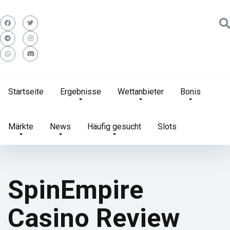
Startseite
Ergebnisse
Wettanbieter
Bonis
Märkte
News
Häufig gesucht
Slots
SpinEmpire
Casino Review