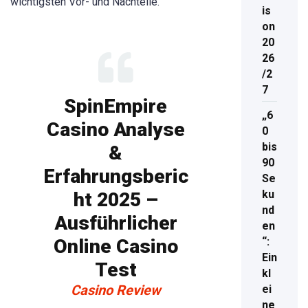
wichtigsten Vor- und Nachteile.
is
on
20
26
/2
7
SpinEmpire
„6
Casino Analyse
0
bis
&
90
Erfahrungsberic
Se
ku
ht 2025 –
nd
Ausführlicher
en
Online Casino
“:
Ein
Test
kl
Casino Review
ei
ne