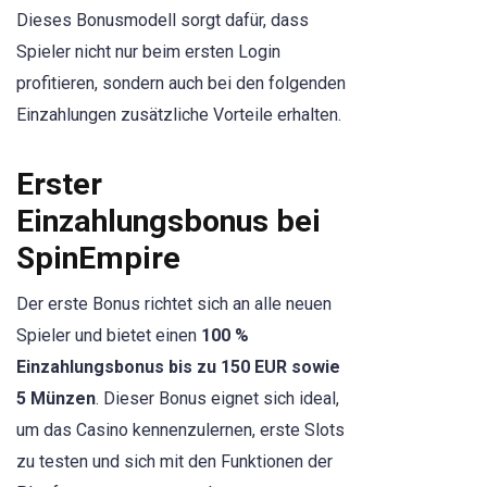
Dieses Bonusmodell sorgt dafür, dass
Spieler nicht nur beim ersten Login
profitieren, sondern auch bei den folgenden
Einzahlungen zusätzliche Vorteile erhalten.
Erster
Einzahlungsbonus bei
SpinEmpire
Der erste Bonus richtet sich an alle neuen
Spieler und bietet einen
100 %
Einzahlungsbonus bis zu 150 EUR sowie
5 Münzen
. Dieser Bonus eignet sich ideal,
um das Casino kennenzulernen, erste Slots
zu testen und sich mit den Funktionen der