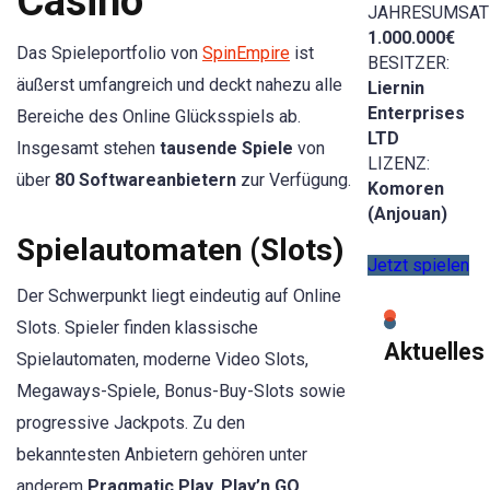
Casino
JAHRESUMSAT
1.000.000€
Das Spieleportfolio von
SpinEmpire
ist
BESITZER:
äußerst umfangreich und deckt nahezu alle
Liernin
Enterprises
Bereiche des Online Glücksspiels ab.
LTD
Insgesamt stehen
tausende Spiele
von
LIZENZ:
über
80 Softwareanbietern
zur Verfügung.
Komoren
(Anjouan)
Spielautomaten (Slots)
Jetzt spielen
Der Schwerpunkt liegt eindeutig auf Online
Slots. Spieler finden klassische
Aktuelles
Spielautomaten, moderne Video Slots,
Megaways-Spiele, Bonus-Buy-Slots sowie
progressive Jackpots. Zu den
bekanntesten Anbietern gehören unter
anderem
Pragmatic Play, Play’n GO,