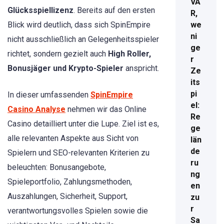
VA
Glücksspiellizenz
. Bereits auf den ersten
R,
we
Blick wird deutlich, dass sich SpinEmpire
ni
nicht ausschließlich an Gelegenheitsspieler
ge
richtet, sondern gezielt auch
High Roller,
r
Bonusjäger und Krypto-Spieler
anspricht.
Ze
its
pi
In dieser umfassenden
SpinEmpire
el:
Casino Analyse
nehmen wir das Online
Re
Casino detailliert unter die Lupe. Ziel ist es,
ge
alle relevanten Aspekte aus Sicht von
län
de
Spielern und SEO-relevanten Kriterien zu
ru
beleuchten: Bonusangebote,
ng
Spieleportfolio, Zahlungsmethoden,
en
Auszahlungen, Sicherheit, Support,
zu
r
verantwortungsvolles Spielen sowie die
Sa