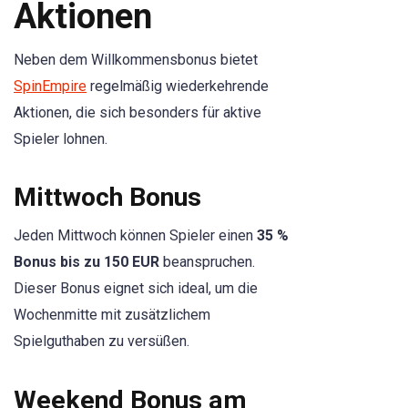
Aktionen
Neben dem Willkommensbonus bietet
SpinEmpire
regelmäßig wiederkehrende
Aktionen, die sich besonders für aktive
Spieler lohnen.
Mittwoch Bonus
Jeden Mittwoch können Spieler einen
35 %
Bonus bis zu 150 EUR
beanspruchen.
Dieser Bonus eignet sich ideal, um die
Wochenmitte mit zusätzlichem
Spielguthaben zu versüßen.
Weekend Bonus am