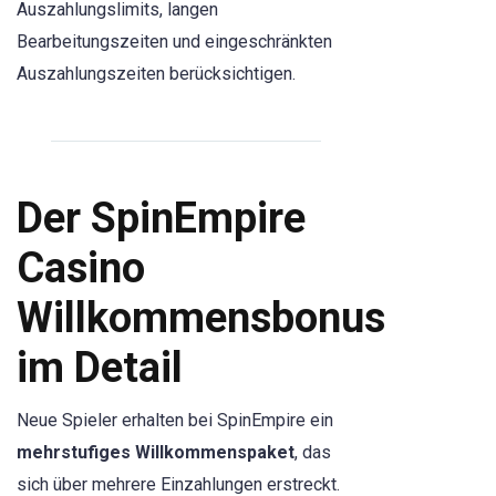
Auszahlungslimits, langen
Bearbeitungszeiten und eingeschränkten
Auszahlungszeiten berücksichtigen.
Der SpinEmpire
Casino
Willkommensbonus
im Detail
Neue Spieler erhalten bei SpinEmpire ein
mehrstufiges Willkommenspaket
, das
sich über mehrere Einzahlungen erstreckt.