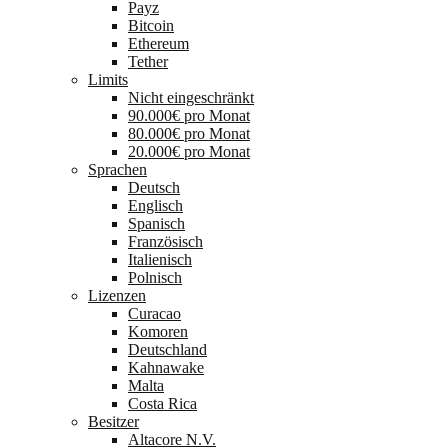
Payz
Bitcoin
Ethereum
Tether
Limits
Nicht eingeschränkt
90.000€ pro Monat
80.000€ pro Monat
20.000€ pro Monat
Sprachen
Deutsch
Englisch
Spanisch
Französisch
Italienisch
Polnisch
Lizenzen
Curacao
Komoren
Deutschland
Kahnawake
Malta
Costa Rica
Besitzer
Altacore N.V.