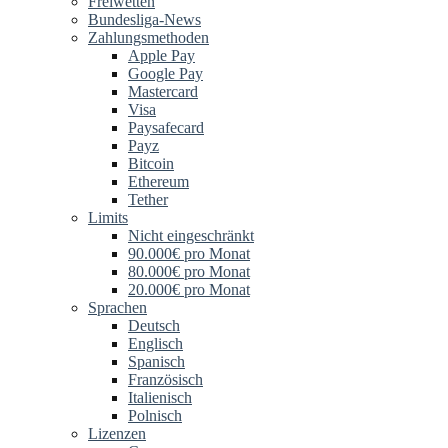
Freiwetten
Bundesliga-News
Zahlungsmethoden
Apple Pay
Google Pay
Mastercard
Visa
Paysafecard
Payz
Bitcoin
Ethereum
Tether
Limits
Nicht eingeschränkt
90.000€ pro Monat
80.000€ pro Monat
20.000€ pro Monat
Sprachen
Deutsch
Englisch
Spanisch
Französisch
Italienisch
Polnisch
Lizenzen