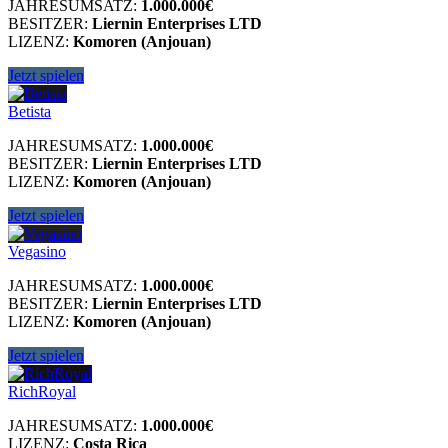
JAHRESUMSATZ:
1.000.000€
BESITZER:
Liernin Enterprises LTD
LIZENZ:
Komoren (Anjouan)
Jetzt spielen
Betista
JAHRESUMSATZ:
1.000.000€
BESITZER:
Liernin Enterprises LTD
LIZENZ:
Komoren (Anjouan)
Jetzt spielen
Vegasino
JAHRESUMSATZ:
1.000.000€
BESITZER:
Liernin Enterprises LTD
LIZENZ:
Komoren (Anjouan)
Jetzt spielen
RichRoyal
JAHRESUMSATZ:
1.000.000€
LIZENZ:
Costa Rica