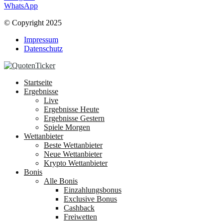
WhatsApp
© Copyright 2025
Impressum
Datenschutz
Startseite
Ergebnisse
Live
Ergebnisse Heute
Ergebnisse Gestern
Spiele Morgen
Wettanbieter
Beste Wettanbieter
Neue Wettanbieter
Krypto Wettanbieter
Bonis
Alle Bonis
Einzahlungsbonus
Exclusive Bonus
Cashback
Freiwetten