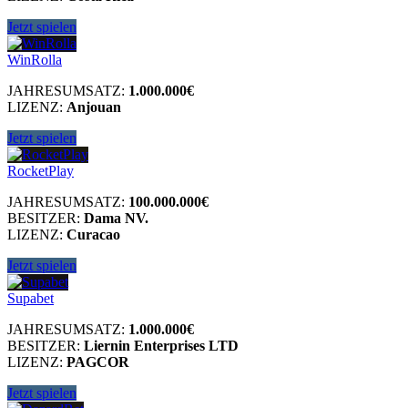
Jetzt spielen
WinRolla
JAHRESUMSATZ:
1.000.000€
LIZENZ:
Anjouan
Jetzt spielen
RocketPlay
JAHRESUMSATZ:
100.000.000€
BESITZER:
Dama NV.
LIZENZ:
Curacao
Jetzt spielen
Supabet
JAHRESUMSATZ:
1.000.000€
BESITZER:
Liernin Enterprises LTD
LIZENZ:
PAGCOR
Jetzt spielen