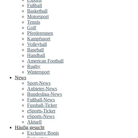
Fußball
Basketball
Motorsport
Tennis
Golf
Pferderennen
Kampfsport
Volleyball
Baseball
Handball
American Football
Rugby
Wintersport
News
Sport-News
Anbieter-News
Bundesliga-News
Fußball-News
Fussball-Ticker
eSports-Ticker
eSports-News
Aktuell
Häufig gesucht
Exclusive Bonis