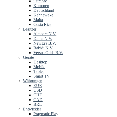
Curacao
Komoren
Deutschland
Kahnawake
Malta
Costa Rica
Besitzer
Altacore N.V.
Dama N.V.
NewEra B.V.
Rabidi N.V.
Versus Odds B.V.
Geräte
Desktop
Mobile
Tablet
Smart TV
Währungen
EUR
USD
CHF
CAD
BRL
Entwickler
Pragmatic Play