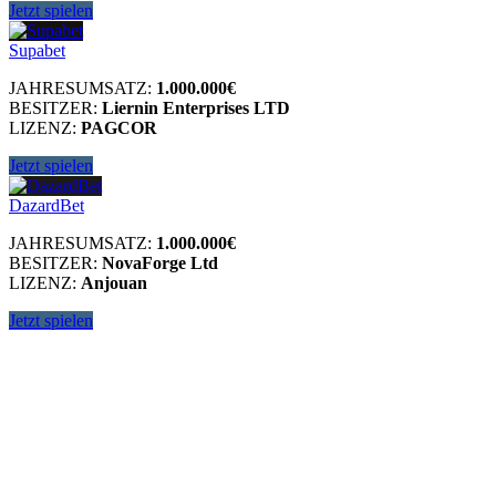
Jetzt spielen
Supabet
JAHRESUMSATZ:
1.000.000€
BESITZER:
Liernin Enterprises LTD
LIZENZ:
PAGCOR
Jetzt spielen
DazardBet
JAHRESUMSATZ:
1.000.000€
BESITZER:
NovaForge Ltd
LIZENZ:
Anjouan
Jetzt spielen