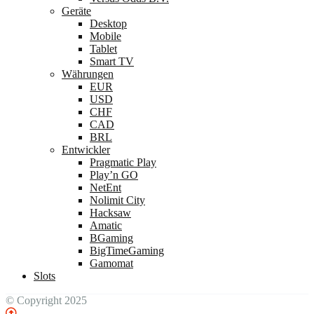
Geräte
Desktop
Mobile
Tablet
Smart TV
Währungen
EUR
USD
CHF
CAD
BRL
Entwickler
Pragmatic Play
Play’n GO
NetEnt
Nolimit City
Hacksaw
Amatic
BGaming
BigTimeGaming
Gamomat
Slots
© Copyright 2025