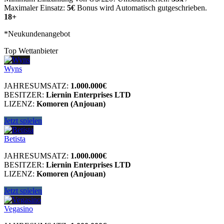
Maximaler Einsatz:
5€
Bonus wird Automatisch gutgeschrieben.
18+
*Neukundenangebot
Top Wettanbieter
Wyns
JAHRESUMSATZ:
1.000.000€
BESITZER:
Liernin Enterprises LTD
LIZENZ:
Komoren (Anjouan)
Jetzt spielen
Betista
JAHRESUMSATZ:
1.000.000€
BESITZER:
Liernin Enterprises LTD
LIZENZ:
Komoren (Anjouan)
Jetzt spielen
Vegasino