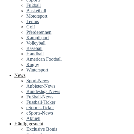
Fußball
Basketball
Motorsport
Tennis
Golf
Pferderennen
Kampfsport
Volleyball
Baseball
Handball
American Football
Rugby
Wintersport
News
Sport-News
Anbieter-News
Bundesliga-News
Fußball-News
Fussball-Ticker
eSports-Ticker
eSports-News
Aktuell
Häufig gesucht
Exclusive Bonis