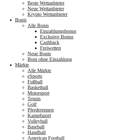
Beste Wettanbieter
Neue Wettanbieter
Krypto Wettanbieter
Bonis
Alle Bonis
Einzahlungsbonus
Exclusive Bonus
Cashback
Freiwetten
Neue Bonis
Boni ohne Einzahlung
Märkte
Alle Märkte
eSports
Fußball
Basketball
Motorsport
Tennis
Golf
Pferderennen
Kampfsport
Volleyball
Baseball
Handball
American Football