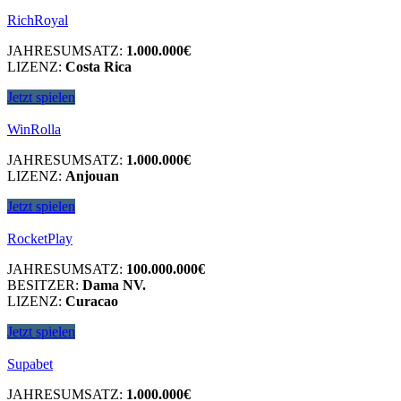
RichRoyal
JAHRESUMSATZ:
1.000.000€
LIZENZ:
Costa Rica
Jetzt spielen
WinRolla
JAHRESUMSATZ:
1.000.000€
LIZENZ:
Anjouan
Jetzt spielen
RocketPlay
JAHRESUMSATZ:
100.000.000€
BESITZER:
Dama NV.
LIZENZ:
Curacao
Jetzt spielen
Supabet
JAHRESUMSATZ:
1.000.000€