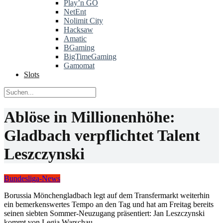
Play’n GO
NetEnt
Nolimit City
Hacksaw
Amatic
BGaming
BigTimeGaming
Gamomat
Slots
Ablöse in Millionenhöhe:
Gladbach verpflichtet Talent
Leszczynski
Bundesliga-News
Borussia Mönchengladbach legt auf dem Transfermarkt weiterhin
ein bemerkenswertes Tempo an den Tag und hat am Freitag bereits
seinen siebten Sommer-Neuzugang präsentiert: Jan Leszczynski
kommt von Legia Warschau.