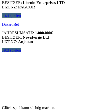
BESITZER:
Liernin Enterprises LTD
LIZENZ:
PAGCOR
Jetzt spielen
DazardBet
JAHRESUMSATZ:
1.000.000€
BESITZER:
NovaForge Ltd
LIZENZ:
Anjouan
Jetzt spielen
Glücksspiel kann süchtig machen.