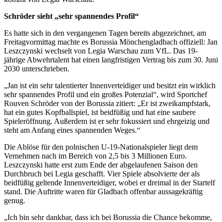
Schröder sieht „sehr spannendes Profil“
Es hatte sich in den vergangenen Tagen bereits abgezeichnet, am
Freitagvormittag machte es Borussia Mönchengladbach offiziell: Jan
Leszczynski wechselt von Legia Warschau zum VfL. Das 19-
jährige Abwehrtalent hat einen langfristigen Vertrag bis zum 30. Juni
2030 unterschrieben.
„Jan ist ein sehr talentierter Innenverteidiger und besitzt ein wirklich
sehr spannendes Profil und ein großes Potenzial“, wird Sportchef
Rouven Schröder von der Borussia zitiert: „Er ist zweikampfstark,
hat ein gutes Kopfballspiel, ist beidfüßig und hat eine saubere
Spieleröffnung. Außerdem ist er sehr fokussiert und ehrgeizig und
steht am Anfang eines spannenden Weges.“
Die Ablöse für den polnischen U-19-Nationalspieler liegt dem
Vernehmen nach im Bereich von 2,5 bis 3 Millionen Euro.
Leszczynski hatte erst zum Ende der abgelaufenen Saison den
Durchbruch bei Legia geschafft. Vier Spiele absolvierte der als
beidfüßig geltende Innenverteidiger, wobei er dreimal in der Startelf
stand. Die Auftritte waren für Gladbach offenbar aussagekräftig
genug.
„Ich bin sehr dankbar, dass ich bei Borussia die Chance bekomme,