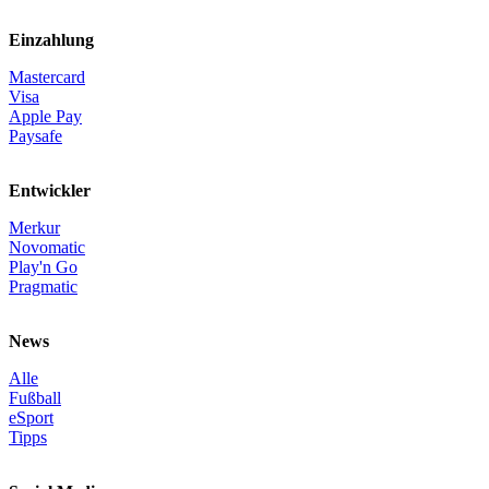
Einzahlung
Mastercard
Visa
Apple Pay
Paysafe
Entwickler
Merkur
Novomatic
Play'n Go
Pragmatic
News
Alle
Fußball
eSport
Tipps