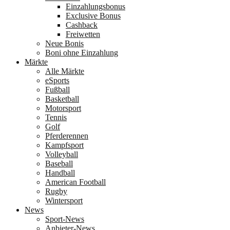
Einzahlungsbonus
Exclusive Bonus
Cashback
Freiwetten
Neue Bonis
Boni ohne Einzahlung
Märkte
Alle Märkte
eSports
Fußball
Basketball
Motorsport
Tennis
Golf
Pferderennen
Kampfsport
Volleyball
Baseball
Handball
American Football
Rugby
Wintersport
News
Sport-News
Anbieter-News