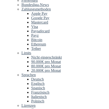
Freiwetten
Bundesliga-News
Zahlungsmethoden
Apple Pay
Google Pay
Mastercard
Visa
Paysafecard
Payz
Bitcoin
Ethereum
Tether
Limits
Nicht eingeschränkt
90.000€ pro Monat
80.000€ pro Monat
20.000€ pro Monat
Sprachen
Deutsch
Englisch
Spanisch
Französisch
Italienisch
Polnisch
Lizenzen