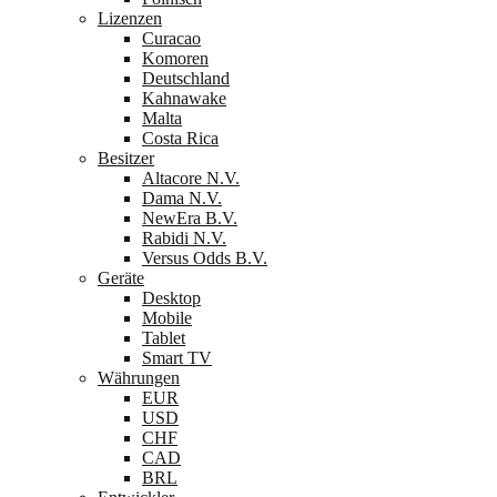
Lizenzen
Curacao
Komoren
Deutschland
Kahnawake
Malta
Costa Rica
Besitzer
Altacore N.V.
Dama N.V.
NewEra B.V.
Rabidi N.V.
Versus Odds B.V.
Geräte
Desktop
Mobile
Tablet
Smart TV
Währungen
EUR
USD
CHF
CAD
BRL