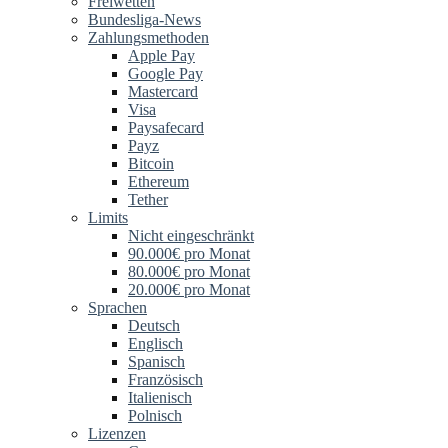
Freiwetten
Bundesliga-News
Zahlungsmethoden
Apple Pay
Google Pay
Mastercard
Visa
Paysafecard
Payz
Bitcoin
Ethereum
Tether
Limits
Nicht eingeschränkt
90.000€ pro Monat
80.000€ pro Monat
20.000€ pro Monat
Sprachen
Deutsch
Englisch
Spanisch
Französisch
Italienisch
Polnisch
Lizenzen