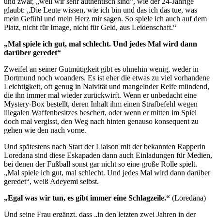
und zwar, „weil wir sehr authentisch sind“, wie der 24-Jährige
glaubt: „Die Leute wissen, wie ich bin und das ich das tue, was
mein Gefühl und mein Herz mir sagen. So spiele ich auch auf dem
Platz, nicht für Image, nicht für Geld, aus Leidenschaft.“
„Mal spiele ich gut, mal schlecht. Und jedes Mal wird dann
darüber geredet“
Zweifel an seiner Gutmütigkeit gibt es ohnehin wenig, weder in
Dortmund noch woanders. Es ist eher die etwas zu viel vorhandene
Leichtigkeit, oft genug in Naivität und mangelnder Reife mündend,
die ihn immer mal wieder zurückwirft. Wenn er unbedacht eine
Mystery-Box bestellt, deren Inhalt ihm einen Strafbefehl wegen
illegalen Waffenbesitzes beschert, oder wenn er mitten im Spiel
doch mal vergisst, den Weg nach hinten genauso konsequent zu
gehen wie den nach vorne.
Und spätestens nach Start der Liaison mit der bekannten Rapperin
Loredana sind diese Eskapaden dann auch Einladungen für Medien,
bei denen der Fußball sonst gar nicht so eine große Rolle spielt.
„Mal spiele ich gut, mal schlecht. Und jedes Mal wird dann darüber
geredet“, weiß Adeyemi selbst.
„Egal was wir tun, es gibt immer eine Schlagzeile.“
(Loredana)
Und seine Frau ergänzt, dass „in den letzten zwei Jahren in der