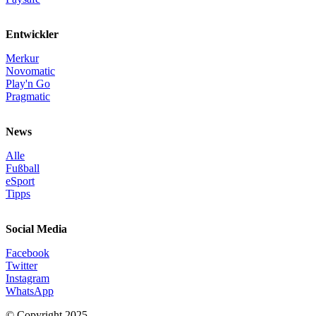
Entwickler
Merkur
Novomatic
Play'n Go
Pragmatic
News
Alle
Fußball
eSport
Tipps
Social Media
Facebook
Twitter
Instagram
WhatsApp
© Copyright 2025