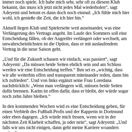
immer noch spiele. Ich habe mich sehr, sehr oft zu diesem Klub
bekannt, das muss ich jetzt nicht jedes Mal wiederholen“, sagt
Adeyemi und betont es dann doch noch einmal: „Ich fühle mich hier
wohl, ich genieße die Zeit, die ich hier bin.“
Aktuell liegen Klub und Spielerseite weit auseinander, was eine
Verlängerung des Vertrags angeht. Im Laufe des Sommers soll eine
Entscheidung fällen, ob der Angreifer verlängert oder wechselt, am
unwahrscheinlichsten ist die Option, dass er mit auslaufendem
Vertrag in die neue Saison geht.
„Und für die Zukunft schauen wir einfach, was passiert“, sagt
Adeyemi: „Da müssen beide Seiten ehrlich sein und am Schluss
werden wir eine Entscheidung treffen.“ Ihm sei es „wichtig, dass
wir alle weiterhin offen und transparent miteinander reden, dann bin
ich zufrieden“. Und von links ergänzt seine Frau Loredana
nachdrücklich: „Wenn man verlängern will, müssen beide Seiten
dafür brennen. Karim ist offen dafür, dass er bleibt, der würde sogar
noch zehn Jahre bleiben.“
In den kommenden Wochen wird es eine Entscheidung geben, für
einen Verbleib des Fußball-Profis und der Rapperin in Dortmund
oder eben dagegen. „Ich würde mich freuen, wenn wir in der
nächsten Zeit Klarheit schaffen, ja oder nein“, sagt Adeyemi: „Und
falls wir uns nicht einigen, dann geht meine Karriere woanders