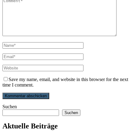
Save my name, email, and website in this browser for the next
time I comment.
Suchen
Suchen
Aktuelle Beiträge