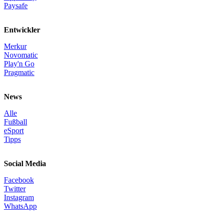
Paysafe
Entwickler
Merkur
Novomatic
Play'n Go
Pragmatic
News
Alle
Fußball
eSport
Tipps
Social Media
Facebook
Twitter
Instagram
WhatsApp