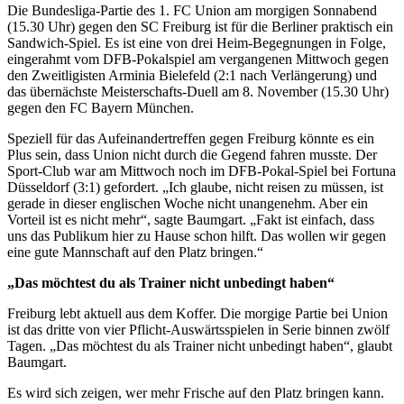
Die Bundesliga-Partie des 1. FC Union am morgigen Sonnabend
(15.30 Uhr) gegen den SC Freiburg ist für die Berliner praktisch ein
Sandwich-Spiel. Es ist eine von drei Heim-Begegnungen in Folge,
eingerahmt vom DFB-Pokalspiel am vergangenen Mittwoch gegen
den Zweitligisten Arminia Bielefeld (2:1 nach Verlängerung) und
das übernächste Meisterschafts-Duell am 8. November (15.30 Uhr)
gegen den FC Bayern München.
Speziell für das Aufeinandertreffen gegen Freiburg könnte es ein
Plus sein, dass Union nicht durch die Gegend fahren musste. Der
Sport-Club war am Mittwoch noch im DFB-Pokal-Spiel bei Fortuna
Düsseldorf (3:1) gefordert. „Ich glaube, nicht reisen zu müssen, ist
gerade in dieser englischen Woche nicht unangenehm. Aber ein
Vorteil ist es nicht mehr“, sagte Baumgart. „Fakt ist einfach, dass
uns das Publikum hier zu Hause schon hilft. Das wollen wir gegen
eine gute Mannschaft auf den Platz bringen.“
„Das möchtest du als Trainer nicht unbedingt haben“
Freiburg lebt aktuell aus dem Koffer. Die morgige Partie bei Union
ist das dritte von vier Pflicht-Auswärtsspielen in Serie binnen zwölf
Tagen. „Das möchtest du als Trainer nicht unbedingt haben“, glaubt
Baumgart.
Es wird sich zeigen, wer mehr Frische auf den Platz bringen kann.