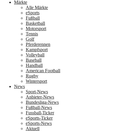
Märkte
Alle Märkte
eSports
Fußball
Basketball
Motorsport
Tennis
Golf
Pferderennen
Kampfsport
Volleyball
Baseball
Handball
American Football
Rugby
Wintersport
News
Sport-News
Anbieter-News
Bundesliga-News
Fußball-News
Fussball-Ticker
eSports-Ticker
eSports-News
Aktuell