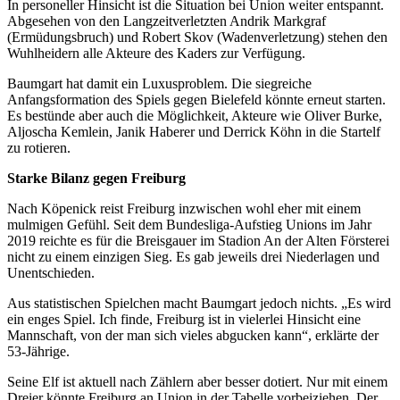
In personeller Hinsicht ist die Situation bei Union weiter entspannt.
Abgesehen von den Langzeitverletzten Andrik Markgraf
(Ermüdungsbruch) und Robert Skov (Wadenverletzung) stehen den
Wuhlheidern alle Akteure des Kaders zur Verfügung.
Baumgart hat damit ein Luxusproblem. Die siegreiche
Anfangsformation des Spiels gegen Bielefeld könnte erneut starten.
Es bestünde aber auch die Möglichkeit, Akteure wie Oliver Burke,
Aljoscha Kemlein, Janik Haberer und Derrick Köhn in die Startelf
zu rotieren.
Starke Bilanz gegen Freiburg
Nach Köpenick reist Freiburg inzwischen wohl eher mit einem
mulmigen Gefühl. Seit dem Bundesliga-Aufstieg Unions im Jahr
2019 reichte es für die Breisgauer im Stadion An der Alten Försterei
nicht zu einem einzigen Sieg. Es gab jeweils drei Niederlagen und
Unentschieden.
Aus statistischen Spielchen macht Baumgart jedoch nichts. „Es wird
ein enges Spiel. Ich finde, Freiburg ist in vielerlei Hinsicht eine
Mannschaft, von der man sich vieles abgucken kann“, erklärte der
53-Jährige.
Seine Elf ist aktuell nach Zählern aber besser dotiert. Nur mit einem
Dreier könnte Freiburg an Union in der Tabelle vorbeiziehen. Der