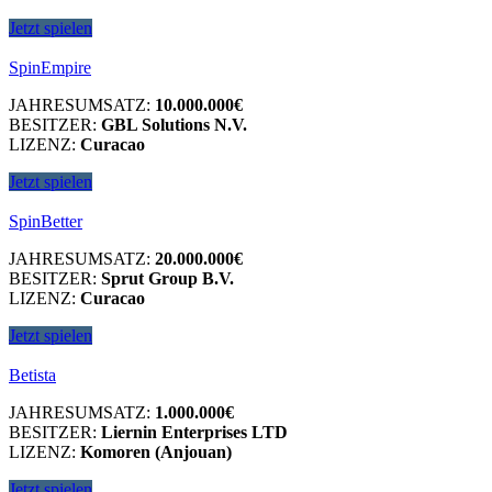
Jetzt spielen
SpinEmpire
JAHRESUMSATZ:
10.000.000€
BESITZER:
GBL Solutions N.V.
LIZENZ:
Curacao
Jetzt spielen
SpinBetter
JAHRESUMSATZ:
20.000.000€
BESITZER:
Sprut Group B.V.
LIZENZ:
Curacao
Jetzt spielen
Betista
JAHRESUMSATZ:
1.000.000€
BESITZER:
Liernin Enterprises LTD
LIZENZ:
Komoren (Anjouan)
Jetzt spielen