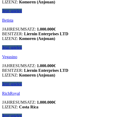
LIZENZ:
Komoren (Anjouan)
Jetzt spielen
Betista
JAHRESUMSATZ:
1.000.000€
BESITZER:
Liernin Enterprises LTD
LIZENZ:
Komoren (Anjouan)
Jetzt spielen
Vegasino
JAHRESUMSATZ:
1.000.000€
BESITZER:
Liernin Enterprises LTD
LIZENZ:
Komoren (Anjouan)
Jetzt spielen
RichRoyal
JAHRESUMSATZ:
1.000.000€
LIZENZ:
Costa Rica
Jetzt spielen