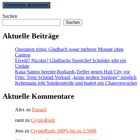
Suchen
Suchen
Aktuelle Beiträge
Operation nötig: Gladbach sogar mehrere Monate ohne
Castrop
Elvedi? Nicolas? Gladbachs Sportchef Schröder gibt ein
Update
Kaua Santos bereitet Burkardt-Treffer gegen Hull City vor
Fritz: Trotz Schmid-Verkauf „keine großen Sprünge“ möglich
Kettemann lobt Spielkontrolle und hadert mit Chancenwucher
Aktuelle Kommentare
Alex
zu
Dazard
rami
zu
CryptoRush
Jens
zu
CryptoRush: 200% bis zu 2.500€