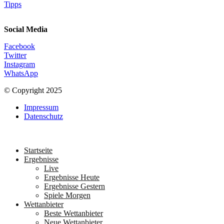
Tipps
Social Media
Facebook
Twitter
Instagram
WhatsApp
© Copyright 2025
Impressum
Datenschutz
Startseite
Ergebnisse
Live
Ergebnisse Heute
Ergebnisse Gestern
Spiele Morgen
Wettanbieter
Beste Wettanbieter
Neue Wettanbieter