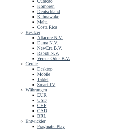
Curacao
Komoren
Deutschland
Kahnawake
Malta
Costa Rica
Besitzer
Altacore N.V.
Dama N.V.
NewEra B.V.
Rabidi N.V.
Versus Odds B.V.
Geräte
Desktop
Mobile
Tablet
Smart TV
Währungen
EUR
USD
CHF
CAD
BRL
Entwickler
Pragmatic Play