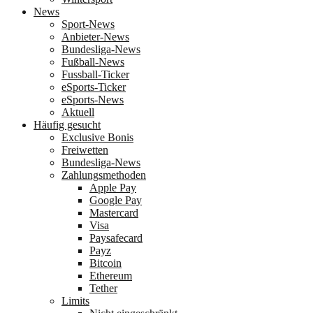
News
Sport-News
Anbieter-News
Bundesliga-News
Fußball-News
Fussball-Ticker
eSports-Ticker
eSports-News
Aktuell
Häufig gesucht
Exclusive Bonis
Freiwetten
Bundesliga-News
Zahlungsmethoden
Apple Pay
Google Pay
Mastercard
Visa
Paysafecard
Payz
Bitcoin
Ethereum
Tether
Limits