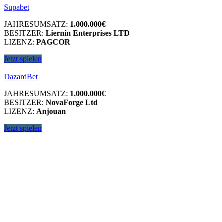
Supabet
JAHRESUMSATZ:
1.000.000€
BESITZER:
Liernin Enterprises LTD
LIZENZ:
PAGCOR
Jetzt spielen
DazardBet
JAHRESUMSATZ:
1.000.000€
BESITZER:
NovaForge Ltd
LIZENZ:
Anjouan
Jetzt spielen