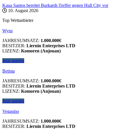
Kaua Santos bereitet Burkardt-Treffer gegen Hull City vor
10. August 2026
Top Wettanbieter
Wyns
JAHRESUMSATZ:
1.000.000€
BESITZER:
Liernin Enterprises LTD
LIZENZ:
Komoren (Anjouan)
Jetzt spielen
Betista
JAHRESUMSATZ:
1.000.000€
BESITZER:
Liernin Enterprises LTD
LIZENZ:
Komoren (Anjouan)
Jetzt spielen
Vegasino
JAHRESUMSATZ:
1.000.000€
BESITZER:
Liernin Enterprises LTD