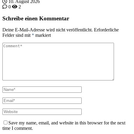
10. August 2026
0
2
Schreibe einen Kommentar
Deine E-Mail-Adresse wird nicht veröffentlicht.
Erforderliche
Felder sind mit
*
markiert
Save my name, email, and website in this browser for the next
time I comment.