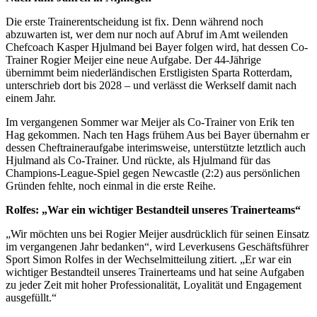
Die erste Trainerentscheidung ist fix. Denn während noch
abzuwarten ist, wer dem nur noch auf Abruf im Amt weilenden
Chefcoach Kasper Hjulmand bei Bayer folgen wird, hat dessen Co-
Trainer Rogier Meijer eine neue Aufgabe. Der 44-Jährige
übernimmt beim niederländischen Erstligisten Sparta Rotterdam,
unterschrieb dort bis 2028 – und verlässt die Werkself damit nach
einem Jahr.
Im vergangenen Sommer war Meijer als Co-Trainer von Erik ten
Hag gekommen. Nach ten Hags frühem Aus bei Bayer übernahm er
dessen Cheftraineraufgabe interimsweise, unterstützte letztlich auch
Hjulmand als Co-Trainer. Und rückte, als Hjulmand für das
Champions-League-Spiel gegen Newcastle (2:2) aus persönlichen
Gründen fehlte, noch einmal in die erste Reihe.
Rolfes: „War ein wichtiger Bestandteil unseres Trainerteams“
„Wir möchten uns bei Rogier Meijer ausdrücklich für seinen Einsatz
im vergangenen Jahr bedanken“, wird Leverkusens Geschäftsführer
Sport Simon Rolfes in der Wechselmitteilung zitiert. „Er war ein
wichtiger Bestandteil unseres Trainerteams und hat seine Aufgaben
zu jeder Zeit mit hoher Professionalität, Loyalität und Engagement
ausgefüllt.“