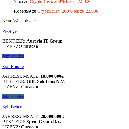
Silizi
zu
CryptoRush: 200% bis zu 2.500€
Robert99
zu
CryptoRush: 200% bis zu 2.500€
Neue Wettanbieter
Prestige
BESITZER:
Aurevia IT Group
LIZENZ:
Curacao
Jetzt spielen
SpinEmpire
JAHRESUMSATZ:
10.000.000€
BESITZER:
GBL Solutions N.V.
LIZENZ:
Curacao
Jetzt spielen
SpinBetter
JAHRESUMSATZ:
20.000.000€
BESITZER:
Sprut Group B.V.
LIZENZ:
Curacao