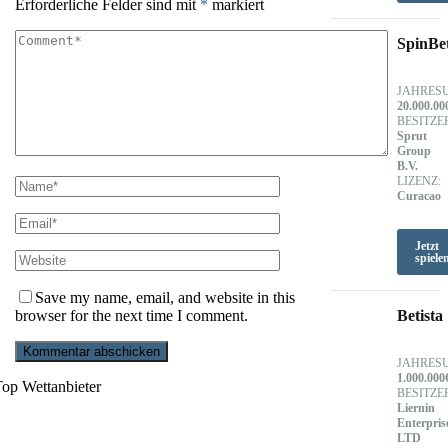
Erforderliche Felder sind mit
*
markiert
SpinBe
JAHRES
20.000.00
BESITZE
Sprut
Group
B.V.
LIZENZ:
Curacao
Jetzt
spiele
Save my name, email, and website in this
browser for the next time I comment.
Betista
JAHRES
1.000.000
op Wettanbieter
BESITZE
Liernin
Enterpris
LTD