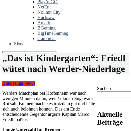
Play’n GO
NetEnt
Nolimit City
Hacksaw
Amatic
BGaming
BigTimeGaming
Gamomat
Slots
„Das ist Kindergarten“: Friedl
wütet nach Werder-Niederlage
Bundesliga-News
Suchen
Werders Matchplan bei Hoffenheim war nach
wenigen Minuten dahin, weil Yukinari Sugawara
Rot sah. Bremen machte es trotzdem gut und hätte
sich auch belohnen können. Das am Ende
Aktuelle
entscheidende Gegentor ärgerte Kapitän Marco
Friedl maßlos.
Beiträge
Lange Unterzahl für Bremen