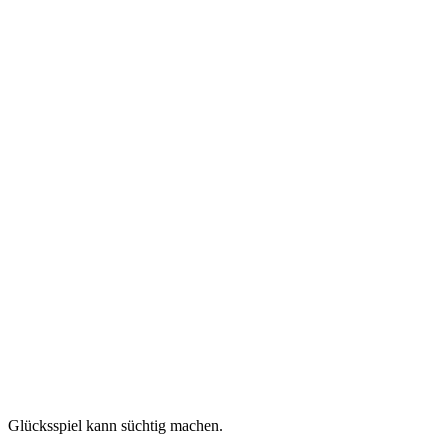
Glücksspiel kann süchtig machen.