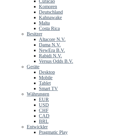
Curacao
Komoren
Deutschland
Kahnawake
Malta
Costa Rica
Besitzer
Altacore N.V.
Dama N.V.
NewEra B.V.
Rabidi N.V.
Versus Odds B.V.
Geräte
Desktop
Mobile
Tablet
Smart TV
Währungen
EUR
USD
CHF
CAD
BRL
Entwickler
Pragmatic Play