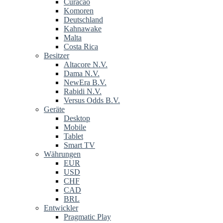
Curacao
Komoren
Deutschland
Kahnawake
Malta
Costa Rica
Besitzer
Altacore N.V.
Dama N.V.
NewEra B.V.
Rabidi N.V.
Versus Odds B.V.
Geräte
Desktop
Mobile
Tablet
Smart TV
Währungen
EUR
USD
CHF
CAD
BRL
Entwickler
Pragmatic Play