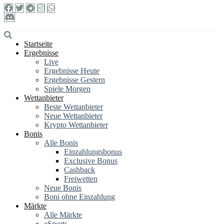
Startseite
Ergebnisse
Live
Ergebnisse Heute
Ergebnisse Gestern
Spiele Morgen
Wettanbieter
Beste Wettanbieter
Neue Wettanbieter
Krypto Wettanbieter
Bonis
Alle Bonis
Einzahlungsbonus
Exclusive Bonus
Cashback
Freiwetten
Neue Bonis
Boni ohne Einzahlung
Märkte
Alle Märkte
eSports