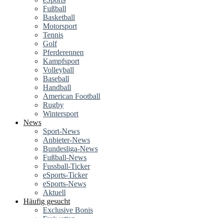
Fußball
Basketball
Motorsport
Tennis
Golf
Pferderennen
Kampfsport
Volleyball
Baseball
Handball
American Football
Rugby
Wintersport
News
Sport-News
Anbieter-News
Bundesliga-News
Fußball-News
Fussball-Ticker
eSports-Ticker
eSports-News
Aktuell
Häufig gesucht
Exclusive Bonis