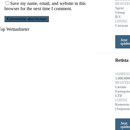
Save my name, email, and website in this
BESITZE
browser for the next time I comment.
Sprut
Group
B.V.
LIZENZ:
Curacao
op Wettanbieter
Jetzt
spiele
Betista
JAHRES
1.000.000
BESITZE
Liernin
Enterpris
LTD
LIZENZ:
Komoren
(Anjouan
Jetzt
spiele