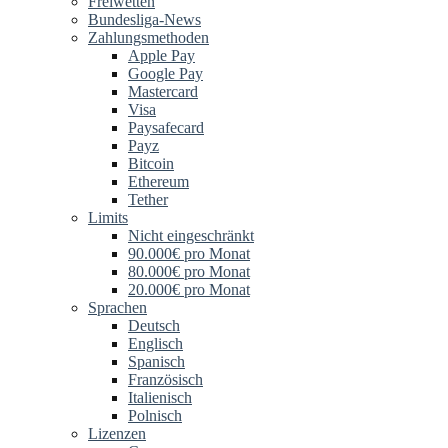
Freiwetten
Bundesliga-News
Zahlungsmethoden
Apple Pay
Google Pay
Mastercard
Visa
Paysafecard
Payz
Bitcoin
Ethereum
Tether
Limits
Nicht eingeschränkt
90.000€ pro Monat
80.000€ pro Monat
20.000€ pro Monat
Sprachen
Deutsch
Englisch
Spanisch
Französisch
Italienisch
Polnisch
Lizenzen