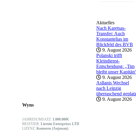
Aktuelles
Nach Karetsas-
Transfer: Auch
Konstantelias im
Blickfeld des BVB
9. August 2026
Polanski trifft
Kleindienst-
Entscheidung: „Tim
bleibt unser Kapitän
9. August 2026
Asllanis Wechsel
nach Leipzig
überraschend geplatz
9. August 2026
Wyns
JAHRESUMSATZ:
1.000.000€
BESITZER:
Liernin Enterprises LTD
LIZENZ:
Komoren (Anjouan)