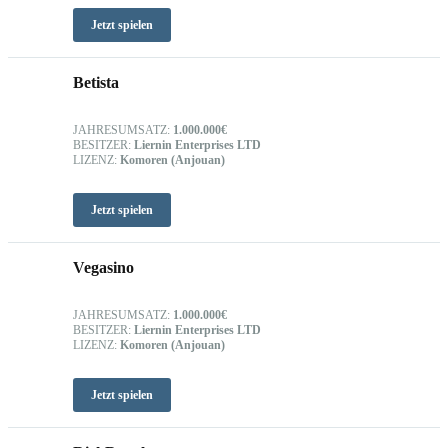
Jetzt spielen
Betista
JAHRESUMSATZ:
1.000.000€
BESITZER:
Liernin Enterprises LTD
LIZENZ:
Komoren (Anjouan)
Jetzt spielen
Vegasino
JAHRESUMSATZ:
1.000.000€
BESITZER:
Liernin Enterprises LTD
LIZENZ:
Komoren (Anjouan)
Jetzt spielen