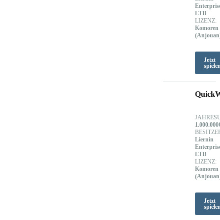
Enterpris
LTD
LIZENZ:
Komoren
(Anjouan
Jetzt
spiele
Quick
JAHRES
1.000.000
BESITZE
Liernin
Enterpris
LTD
LIZENZ:
Komoren
(Anjouan
Jetzt
spiele