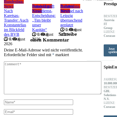
Bundesliga-
Prestig
News
Bundesliga-
Polanski trifft
Bundesliga-
Asllanis
Nach
News
Kleindienst-
News
Wechsel nach
Karetsas-
Entscheidung:
Leipzig
BESITZE
Transfer: Auch
„Tim bleibt
überraschend
Aurevia
IT
Konstantelias
unser
geplatzt
Group
im Blickfeld
Kapitän“
9. August
0
6
LIZENZ:
Schreibe
des BVB
9. August
0
8
2026
Curacao
9. August
0
6
2026
einen Kommentar
2026
Jetzt
Deine E-Mail-Adresse wird nicht veröffentlicht.
spiele
Erforderliche Felder sind mit
*
markiert
SpinEm
JAHRES
10.000.00
BESITZE
GBL
Solutions
N.V.
LIZENZ:
Curacao