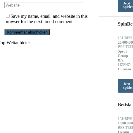
Jetzt
spiele
Save my name, email, and website in this
browser for the next time I comment.
SpinBe
JAHRES
op Wettanbieter
20.000.00
BESITZE
Sprut
Group
B.V.
LIZENZ:
Curacao
Jetzt
spiele
Betista
JAHRES
1.000.000
BESITZE
Liernin