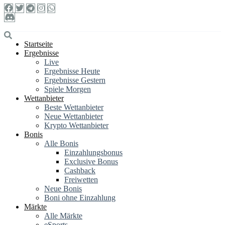
Startseite
Ergebnisse
Live
Ergebnisse Heute
Ergebnisse Gestern
Spiele Morgen
Wettanbieter
Beste Wettanbieter
Neue Wettanbieter
Krypto Wettanbieter
Bonis
Alle Bonis
Einzahlungsbonus
Exclusive Bonus
Cashback
Freiwetten
Neue Bonis
Boni ohne Einzahlung
Märkte
Alle Märkte
eSports