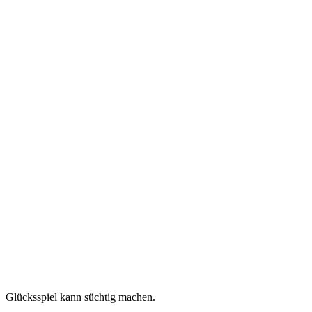
Glücksspiel kann süchtig machen.