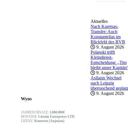
Aktuelles
Nach Karetsas-
Transfer: Auch
Konstantelias im
Blickfeld des BVB
9. August 2026
Polanski trifft
Kleindienst-
Entscheidung: „Tim
bleibt unser Kapitän
9. August 2026
Asllanis Wechsel
nach Leipzig
überraschend geplatz
9. August 2026
Wyns
JAHRESUMSATZ:
1.000.000€
BESITZER:
Liernin Enterprises LTD
LIZENZ:
Komoren (Anjouan)