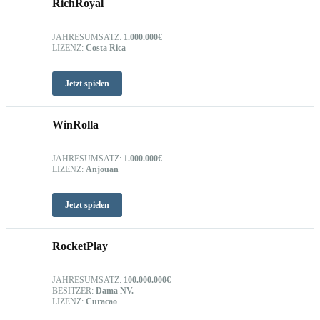
RichRoyal
JAHRESUMSATZ:
1.000.000€
LIZENZ:
Costa Rica
Jetzt spielen
WinRolla
JAHRESUMSATZ:
1.000.000€
LIZENZ:
Anjouan
Jetzt spielen
RocketPlay
JAHRESUMSATZ:
100.000.000€
BESITZER:
Dama NV.
LIZENZ:
Curacao