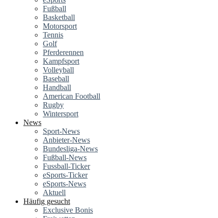
Fußball
Basketball
Motorsport
Tennis
Golf
Pferderennen
Kampfsport
Volleyball
Baseball
Handball
American Football
Rugby
Wintersport
News
Sport-News
Anbieter-News
Bundesliga-News
Fußball-News
Fussball-Ticker
eSports-Ticker
eSports-News
Aktuell
Häufig gesucht
Exclusive Bonis