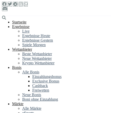
Startseite
Ergebnisse
Live
Ergebnisse Heute
Ergebnisse Gestern
Spiele Morgen
Wettanbieter
Beste Wettanbieter
Neue Wettanbieter
Krypto Wettanbieter
Bonis
Alle Bonis
Einzahlungsbonus
Exclusive Bonus
Cashback
Freiwetten
Neue Bonis
Boni ohne Einzahlung
Märkte
Alle Märkte
eSports