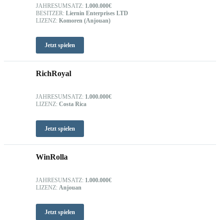
JAHRESUMSATZ:
1.000.000€
BESITZER:
Liernin Enterprises LTD
LIZENZ:
Komoren (Anjouan)
Jetzt spielen
RichRoyal
JAHRESUMSATZ:
1.000.000€
LIZENZ:
Costa Rica
Jetzt spielen
WinRolla
JAHRESUMSATZ:
1.000.000€
LIZENZ:
Anjouan
Jetzt spielen