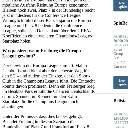
Jetzt
mögliche Ausfahrt Richtung Europa genommen.
spiele
Bleiben noch zwei. Platz 7 in der Bundesliga reicht
jetzt mindestens für die Conference League.
Womöglich führt dieser Platz sogar in die Europa
SpinBe
League und Platz 8 bedeutet die Conference
League, sollte sich Deutschland über den UEFA-
Koeffizienten einen weiteren Champions-League-
JAHRES
Startplatz holen.
20.000.00
BESITZE
Sprut
Was passiert, wenn Freiburg die Europa
Group
League gewinnt?
B.V.
LIZENZ:
Der Gewinn der Europa League am 20. Mai in
Curacao
Istanbul ist und bleibt aber der sicherste Weg für
den SC – und zudem der Einzige, der den Sport-
Club in die Champions League führt. Die Eintracht
Jetzt
spiele
könnte davon profitieren. Denn ein Freiburger Sieg
im Besiktas-Park erhöht die Chancen Deutschlands
enorm, Spanien im Rennen um den Extra-
Betista
Startplatz für die Champions League noch
abzufangen.
JAHRES
Unter der Prämisse, dass dies beides gelingt:
1.000.000
Beendet Freiburg in diesem Szenario die
BESITZE
Bundesliga auf Platz 7 und Frankfurt auf Platz 8,
Liernin