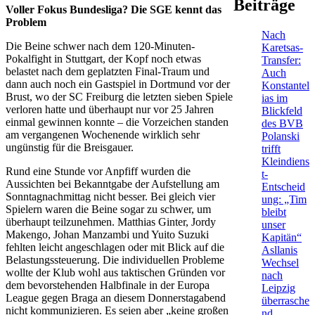
Beiträge
Voller Fokus Bundesliga? Die SGE kennt das
Problem
Nach
Die Beine schwer nach dem 120-Minuten-
Karetsas-
Pokalfight in Stuttgart, der Kopf noch etwas
Transfer:
belastet nach dem geplatzten Final-Traum und
Auch
dann auch noch ein Gastspiel in Dortmund vor der
Konstantel
Brust, wo der SC Freiburg die letzten sieben Spiele
ias im
verloren hatte und überhaupt nur vor 25 Jahren
Blickfeld
einmal gewinnen konnte – die Vorzeichen standen
des BVB
am vergangenen Wochenende wirklich sehr
Polanski
ungünstig für die Breisgauer.
trifft
Kleindiens
Rund eine Stunde vor Anpfiff wurden die
t-
Aussichten bei Bekanntgabe der Aufstellung am
Entscheid
Sonntagnachmittag nicht besser. Bei gleich vier
ung: „Tim
Spielern waren die Beine sogar zu schwer, um
bleibt
überhaupt teilzunehmen. Matthias Ginter, Jordy
unser
Makengo, Johan Manzambi und Yuito Suzuki
Kapitän“
fehlten leicht angeschlagen oder mit Blick auf die
Asllanis
Belastungssteuerung. Die individuellen Probleme
Wechsel
wollte der Klub wohl aus taktischen Gründen vor
nach
dem bevorstehenden Halbfinale in der Europa
Leipzig
League gegen Braga an diesem Donnerstagabend
überrasche
nicht kommunizieren. Es seien aber „keine großen
nd