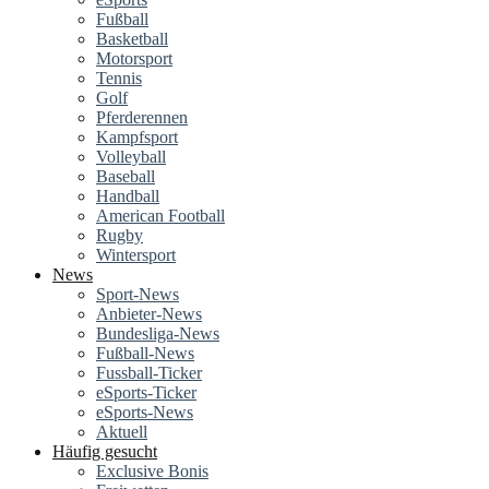
Fußball
Basketball
Motorsport
Tennis
Golf
Pferderennen
Kampfsport
Volleyball
Baseball
Handball
American Football
Rugby
Wintersport
News
Sport-News
Anbieter-News
Bundesliga-News
Fußball-News
Fussball-Ticker
eSports-Ticker
eSports-News
Aktuell
Häufig gesucht
Exclusive Bonis