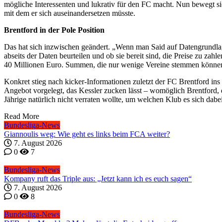
mögliche Interessenten und lukrativ für den FC macht. Nun bewegt si
mit dem er sich auseinandersetzen müsste.
Brentford in der Pole Position
Das hat sich inzwischen geändert. „Wenn man Said auf Datengrundlage 
abseits der Daten beurteilen und ob sie bereit sind, die Preise zu z
40 Millionen Euro. Summen, die nur wenige Vereine stemmen können. Ke
Konkret stieg nach kicker-Informationen zuletzt der FC Brentford in
Angebot vorgelegt, das Kessler zucken lässt – womöglich Brentford, 
Jährige natürlich nicht verraten wollte, um welchen Klub es sich dabe
Read More
Bundesliga-News
Giannoulis weg: Wie geht es links beim FCA weiter?
7. August 2026
0
7
Bundesliga-News
Kompany ruft das Triple aus: „Jetzt kann ich es euch sagen“
7. August 2026
0
8
Bundesliga-News