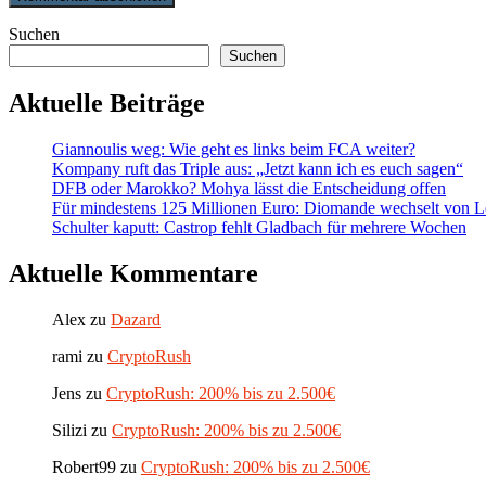
Suchen
Suchen
Aktuelle Beiträge
Giannoulis weg: Wie geht es links beim FCA weiter?
Kompany ruft das Triple aus: „Jetzt kann ich es euch sagen“
DFB oder Marokko? Mohya lässt die Entscheidung offen
Für mindestens 125 Millionen Euro: Diomande wechselt von L
Schulter kaputt: Castrop fehlt Gladbach für mehrere Wochen
Aktuelle Kommentare
Alex
zu
Dazard
rami
zu
CryptoRush
Jens
zu
CryptoRush: 200% bis zu 2.500€
Silizi
zu
CryptoRush: 200% bis zu 2.500€
Robert99
zu
CryptoRush: 200% bis zu 2.500€