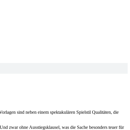
orlagen sind neben einem spektakulären Spielstil Qualitäten, die
. Und zwar ohne Ausstiegsklausel, was die Sache besonders teuer für