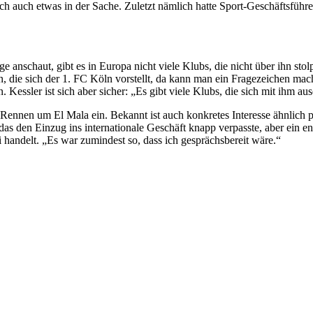
ch auch etwas in der Sache. Zuletzt nämlich hatte Sport-Geschäftsführ
anschaut, gibt es in Europa nicht viele Klubs, die nicht über ihn stol
ahlen, die sich der 1. FC Köln vorstellt, da kann man ein Fragezeichen
ssler ist sich aber sicher: „Es gibt viele Klubs, die sich mit ihm aus
s Rennen um El Mala ein. Bekannt ist auch konkretes Interesse ähnlich 
das den Einzug ins internationale Geschäft knapp verpasste, aber ein
i handelt. „Es war zumindest so, dass ich gesprächsbereit wäre.“