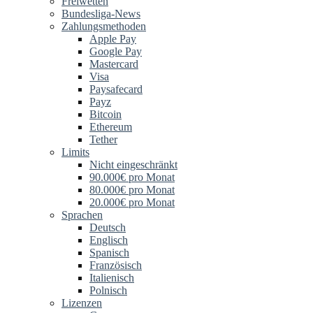
Freiwetten
Bundesliga-News
Zahlungsmethoden
Apple Pay
Google Pay
Mastercard
Visa
Paysafecard
Payz
Bitcoin
Ethereum
Tether
Limits
Nicht eingeschränkt
90.000€ pro Monat
80.000€ pro Monat
20.000€ pro Monat
Sprachen
Deutsch
Englisch
Spanisch
Französisch
Italienisch
Polnisch
Lizenzen