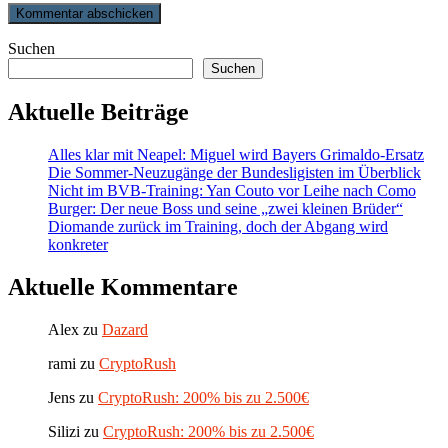
Suchen
Suchen
Aktuelle Beiträge
Alles klar mit Neapel: Miguel wird Bayers Grimaldo-Ersatz
Die Sommer-Neuzugänge der Bundesligisten im Überblick
Nicht im BVB-Training: Yan Couto vor Leihe nach Como
Burger: Der neue Boss und seine „zwei kleinen Brüder“
Diomande zurück im Training, doch der Abgang wird
konkreter
Aktuelle Kommentare
Alex
zu
Dazard
rami
zu
CryptoRush
Jens
zu
CryptoRush: 200% bis zu 2.500€
Silizi
zu
CryptoRush: 200% bis zu 2.500€