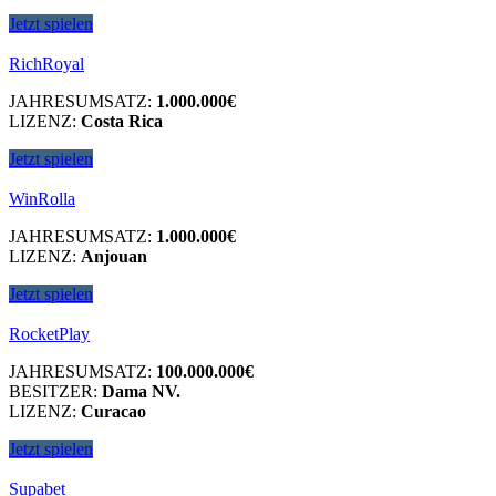
Jetzt spielen
RichRoyal
JAHRESUMSATZ:
1.000.000€
LIZENZ:
Costa Rica
Jetzt spielen
WinRolla
JAHRESUMSATZ:
1.000.000€
LIZENZ:
Anjouan
Jetzt spielen
RocketPlay
JAHRESUMSATZ:
100.000.000€
BESITZER:
Dama NV.
LIZENZ:
Curacao
Jetzt spielen
Supabet