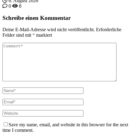
6. August 2026
0
8
Schreibe einen Kommentar
Deine E-Mail-Adresse wird nicht veröffentlicht.
Erforderliche
Felder sind mit
*
markiert
Save my name, email, and website in this browser for the next
time I comment.