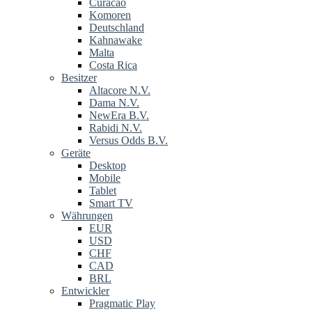
Curacao
Komoren
Deutschland
Kahnawake
Malta
Costa Rica
Besitzer
Altacore N.V.
Dama N.V.
NewEra B.V.
Rabidi N.V.
Versus Odds B.V.
Geräte
Desktop
Mobile
Tablet
Smart TV
Währungen
EUR
USD
CHF
CAD
BRL
Entwickler
Pragmatic Play