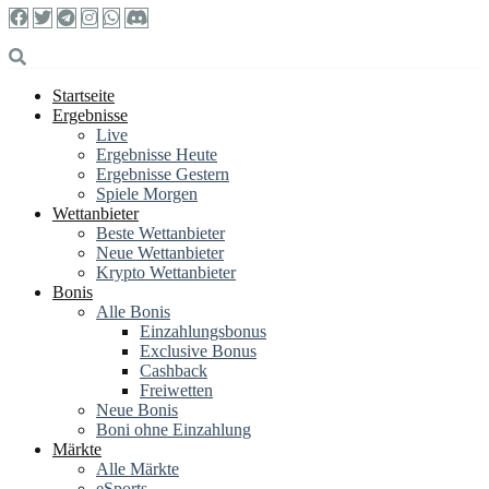
Startseite
Ergebnisse
Live
Ergebnisse Heute
Ergebnisse Gestern
Spiele Morgen
Wettanbieter
Beste Wettanbieter
Neue Wettanbieter
Krypto Wettanbieter
Bonis
Alle Bonis
Einzahlungsbonus
Exclusive Bonus
Cashback
Freiwetten
Neue Bonis
Boni ohne Einzahlung
Märkte
Alle Märkte
eSports