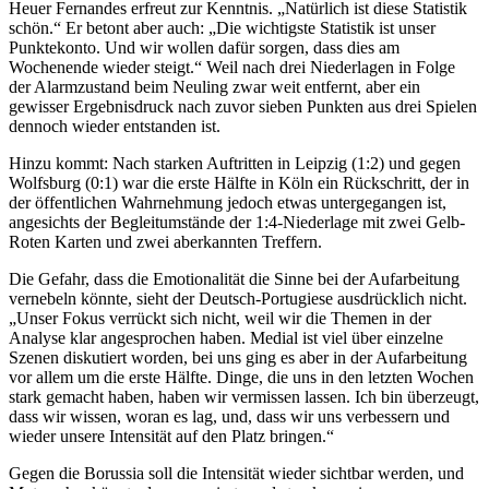
Heuer Fernandes erfreut zur Kenntnis. „Natürlich ist diese Statistik
schön.“ Er betont aber auch: „Die wichtigste Statistik ist unser
Punktekonto. Und wir wollen dafür sorgen, dass dies am
Wochenende wieder steigt.“ Weil nach drei Niederlagen in Folge
der Alarmzustand beim Neuling zwar weit entfernt, aber ein
gewisser Ergebnisdruck nach zuvor sieben Punkten aus drei Spielen
dennoch wieder entstanden ist.
Hinzu kommt: Nach starken Auftritten in Leipzig (1:2) und gegen
Wolfsburg (0:1) war die erste Hälfte in Köln ein Rückschritt, der in
der öffentlichen Wahrnehmung jedoch etwas untergegangen ist,
angesichts der Begleitumstände der 1:4-Niederlage mit zwei Gelb-
Roten Karten und zwei aberkannten Treffern.
Die Gefahr, dass die Emotionalität die Sinne bei der Aufarbeitung
vernebeln könnte, sieht der Deutsch-Portugiese ausdrücklich nicht.
„Unser Fokus verrückt sich nicht, weil wir die Themen in der
Analyse klar angesprochen haben. Medial ist viel über einzelne
Szenen diskutiert worden, bei uns ging es aber in der Aufarbeitung
vor allem um die erste Hälfte. Dinge, die uns in den letzten Wochen
stark gemacht haben, haben wir vermissen lassen. Ich bin überzeugt,
dass wir wissen, woran es lag, und, dass wir uns verbessern und
wieder unsere Intensität auf den Platz bringen.“
Gegen die Borussia soll die Intensität wieder sichtbar werden, und