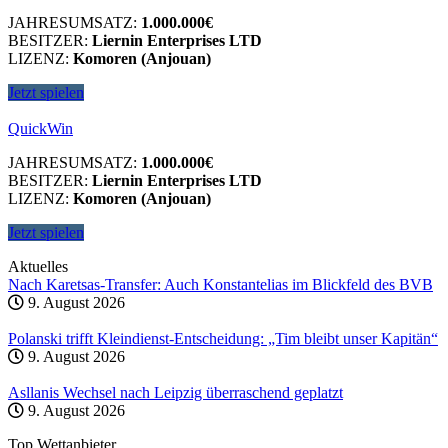
JAHRESUMSATZ:
1.000.000€
BESITZER:
Liernin Enterprises LTD
LIZENZ:
Komoren (Anjouan)
Jetzt spielen
QuickWin
JAHRESUMSATZ:
1.000.000€
BESITZER:
Liernin Enterprises LTD
LIZENZ:
Komoren (Anjouan)
Jetzt spielen
Aktuelles
Nach Karetsas-Transfer: Auch Konstantelias im Blickfeld des BVB
9. August 2026
Polanski trifft Kleindienst-Entscheidung: „Tim bleibt unser Kapitän“
9. August 2026
Asllanis Wechsel nach Leipzig überraschend geplatzt
9. August 2026
Top Wettanbieter