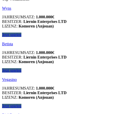
Wyns
JAHRESUMSATZ:
1.000.000€
BESITZER:
Liernin Enterprises LTD
LIZENZ:
Komoren (Anjouan)
Jetzt spielen
Betista
JAHRESUMSATZ:
1.000.000€
BESITZER:
Liernin Enterprises LTD
LIZENZ:
Komoren (Anjouan)
Jetzt spielen
Vegasino
JAHRESUMSATZ:
1.000.000€
BESITZER:
Liernin Enterprises LTD
LIZENZ:
Komoren (Anjouan)
Jetzt spielen