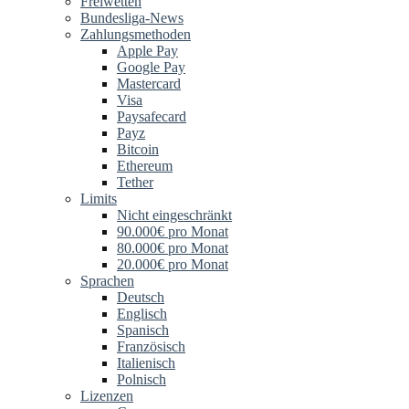
Freiwetten
Bundesliga-News
Zahlungsmethoden
Apple Pay
Google Pay
Mastercard
Visa
Paysafecard
Payz
Bitcoin
Ethereum
Tether
Limits
Nicht eingeschränkt
90.000€ pro Monat
80.000€ pro Monat
20.000€ pro Monat
Sprachen
Deutsch
Englisch
Spanisch
Französisch
Italienisch
Polnisch
Lizenzen