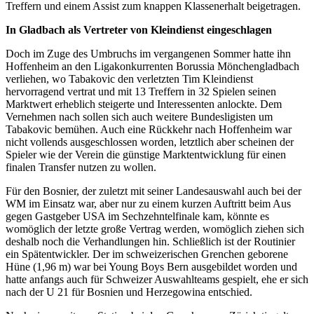
Treffern und einem Assist zum knappen Klassenerhalt beigetragen.
In Gladbach als Vertreter von Kleindienst eingeschlagen
Doch im Zuge des Umbruchs im vergangenen Sommer hatte ihn
Hoffenheim an den Ligakonkurrenten Borussia Mönchengladbach
verliehen, wo Tabakovic den verletzten Tim Kleindienst
hervorragend vertrat und mit 13 Treffern in 32 Spielen seinen
Marktwert erheblich steigerte und Interessenten anlockte. Dem
Vernehmen nach sollen sich auch weitere Bundesligisten um
Tabakovic bemühen. Auch eine Rückkehr nach Hoffenheim war
nicht vollends ausgeschlossen worden, letztlich aber scheinen der
Spieler wie der Verein die günstige Marktentwicklung für einen
finalen Transfer nutzen zu wollen.
Für den Bosnier, der zuletzt mit seiner Landesauswahl auch bei der
WM im Einsatz war, aber nur zu einem kurzen Auftritt beim Aus
gegen Gastgeber USA im Sechzehntelfinale kam, könnte es
womöglich der letzte große Vertrag werden, womöglich ziehen sich
deshalb noch die Verhandlungen hin. Schließlich ist der Routinier
ein Spätentwickler. Der im schweizerischen Grenchen geborene
Hüne (1,96 m) war bei Young Boys Bern ausgebildet worden und
hatte anfangs auch für Schweizer Auswahlteams gespielt, ehe er sich
nach der U 21 für Bosnien und Herzegowina entschied.