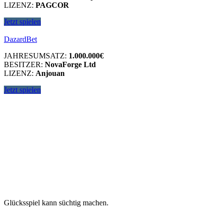
LIZENZ:
PAGCOR
Jetzt spielen
DazardBet
JAHRESUMSATZ:
1.000.000€
BESITZER:
NovaForge Ltd
LIZENZ:
Anjouan
Jetzt spielen
Glücksspiel kann süchtig machen.