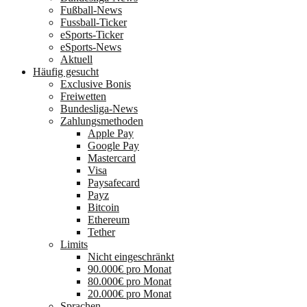
Fußball-News
Fussball-Ticker
eSports-Ticker
eSports-News
Aktuell
Häufig gesucht
Exclusive Bonis
Freiwetten
Bundesliga-News
Zahlungsmethoden
Apple Pay
Google Pay
Mastercard
Visa
Paysafecard
Payz
Bitcoin
Ethereum
Tether
Limits
Nicht eingeschränkt
90.000€ pro Monat
80.000€ pro Monat
20.000€ pro Monat
Sprachen