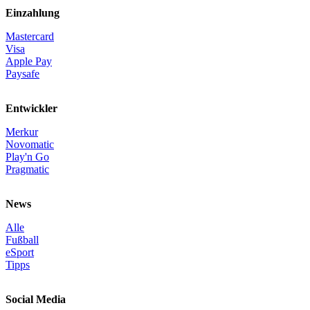
Einzahlung
Mastercard
Visa
Apple Pay
Paysafe
Entwickler
Merkur
Novomatic
Play'n Go
Pragmatic
News
Alle
Fußball
eSport
Tipps
Social Media