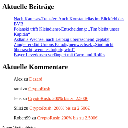
Aktuelle Beiträge
Nach Karetsas-Transfer: Auch Konstantelias im Blickfeld des
BVB
Polanski trifft Kleindienst-Entscheidung: „Tim bleibt unser
Kapitän“
Asllanis Wechsel nach Leipzig überraschend geplatzt
Zingler erklärt Unions Paradigmenwechsel: „Sind nicht
überrascht, wenn es holprig wird“
Bayer Leverkusen verlängert mit Carro und Rolfes
Aktuelle Kommentare
Alex
zu
Dazard
rami
zu
CryptoRush
Jens
zu
CryptoRush: 200% bis zu 2.500€
Silizi
zu
CryptoRush: 200% bis zu 2.500€
Robert99
zu
CryptoRush: 200% bis zu 2.500€
Neue Wettanbieter