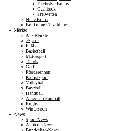
Exclusive Bonus
Cashback
Freiwetten
Neue Bonis
Boni ohne Einzahlung
Märkte
Alle Märkte
eSports
Fußball
Basketball
Motorsport
Tennis
Golf
Pferderennen
Kampfsport
Volleyball
Baseball
Handball
American Football
Rugby
Wintersport
News
Sport-News
Anbieter-News
Bundesliga-News