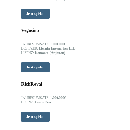
Jetzt spielen
Vegasino
JAHRESUMSATZ:
1.000.000€
BESITZER:
Liernin Enterprises LTD
LIZENZ:
Komoren (Anjouan)
Jetzt spielen
RichRoyal
JAHRESUMSATZ:
1.000.000€
LIZENZ:
Costa Rica
Jetzt spielen