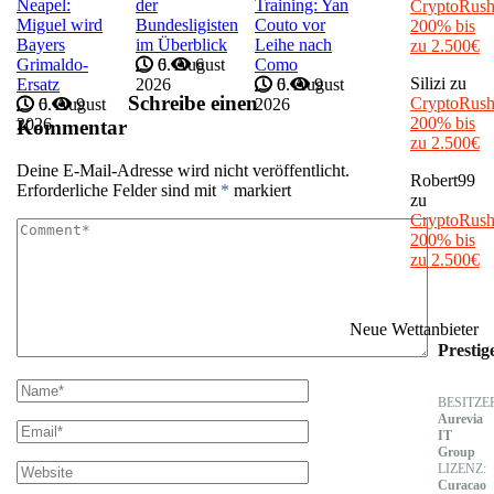
Neapel:
der
Training: Yan
CryptoRush
Miguel wird
Bundesligisten
Couto vor
200% bis
Bayers
im Überblick
Leihe nach
zu 2.500€
Grimaldo-
6. August
0
6
Como
Silizi
zu
Ersatz
2026
6. August
0
9
Schreibe einen
CryptoRush
6. August
0
9
2026
200% bis
2026
Kommentar
zu 2.500€
Deine E-Mail-Adresse wird nicht veröffentlicht.
Robert99
Erforderliche Felder sind mit
*
markiert
zu
CryptoRush
200% bis
zu 2.500€
Neue Wettanbieter
Prestig
BESITZE
Aurevia
IT
Group
LIZENZ:
Curacao