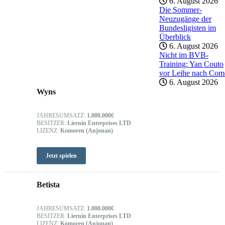
6. August 2026
Die Sommer-
Neuzugänge der
Bundesligisten im
Überblick
6. August 2026
Nicht im BVB-
Training: Yan Couto
vor Leihe nach Com
6. August 2026
Wyns
JAHRESUMSATZ:
1.000.000€
BESITZER:
Liernin Enterprises LTD
LIZENZ:
Komoren (Anjouan)
Jetzt spielen
Betista
JAHRESUMSATZ:
1.000.000€
BESITZER:
Liernin Enterprises LTD
LIZENZ:
Komoren (Anjouan)