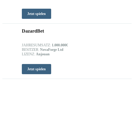
Jetzt spielen
DazardBet
JAHRESUMSATZ:
1.000.000€
BESITZER:
NovaForge Ltd
LIZENZ:
Anjouan
Jetzt spielen