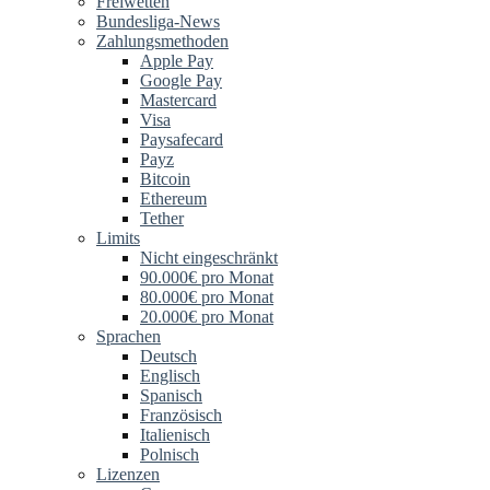
Freiwetten
Bundesliga-News
Zahlungsmethoden
Apple Pay
Google Pay
Mastercard
Visa
Paysafecard
Payz
Bitcoin
Ethereum
Tether
Limits
Nicht eingeschränkt
90.000€ pro Monat
80.000€ pro Monat
20.000€ pro Monat
Sprachen
Deutsch
Englisch
Spanisch
Französisch
Italienisch
Polnisch
Lizenzen