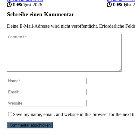
9. August 2026
0
7
9. August 
0
10
Schreibe einen Kommentar
Deine E-Mail-Adresse wird nicht veröffentlicht.
Erforderliche Feld
Save my name, email, and website in this browser for the next 