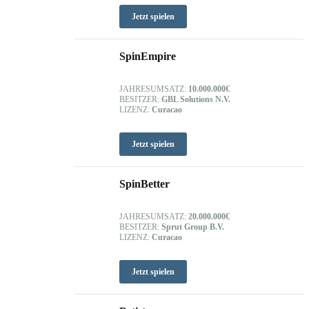
Jetzt spielen
SpinEmpire
JAHRESUMSATZ:
10.000.000€
BESITZER:
GBL Solutions N.V.
LIZENZ:
Curacao
Jetzt spielen
SpinBetter
JAHRESUMSATZ:
20.000.000€
BESITZER:
Sprut Group B.V.
LIZENZ:
Curacao
Jetzt spielen