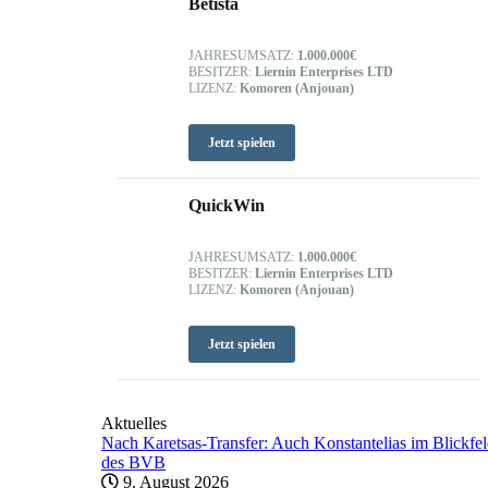
Betista
JAHRESUMSATZ:
1.000.000€
BESITZER:
Liernin Enterprises LTD
LIZENZ:
Komoren (Anjouan)
Jetzt spielen
QuickWin
JAHRESUMSATZ:
1.000.000€
BESITZER:
Liernin Enterprises LTD
LIZENZ:
Komoren (Anjouan)
Jetzt spielen
Aktuelles
Nach Karetsas-Transfer: Auch Konstantelias im Blickfe
des BVB
9. August 2026