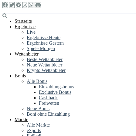
Startseite
Ergebnisse
Live
Ergebnisse Heute
Ergebnisse Gestern
Spiele Morgen
Wettanbieter
Beste Wettanbieter
Neue Wettanbieter
Krypto Wettanbieter
Bonis
Alle Bonis
Einzahlungsbonus
Exclusive Bonus
Cashback
Freiwetten
Neue Bonis
Boni ohne Einzahlung
Märkte
Alle Märkte
eSports
Fußball