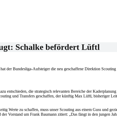
ugt: Schalke befördert Lüftl
 hat der Bundesliga-Aufsteiger die neu geschaffene Direktion Scouting
zu entschieden, die strategisch relevanten Bereiche der Kaderplanung 
uting und Transfers geschaffen, der künftig Max Lüftl, bisheriger Lei
eitig Werte zu schaffen, muss unser Scouting aus einem Guss und gezie
rd der Vorstand um Frank Baumann zitiert: „Das fängt in den jungen Ja