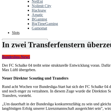
NetEnt
Nolimit City
Hacksaw
Amatic
BGaming
BigTimeGaming
Gamomat
Slots
In zwei Transferfenstern überze
Bundesliga-News
Der FC Schalke 04 treibt seine strukturelle Entwicklung voran. Dafür
Max Lüftl übergeben.
Neuer Direktor Scouting und Transfers
Rund acht Wochen vor Bundesliga-Start hat sich der FC Schalke 04 da
und noch enger zu verzahnen. In diesem Zuge wurde die Direktion Sco
Transfers, vorsteht.
„Um dauerhaft in der Bundesliga konkurrenzfähig zu sein und gleichz
langfristigen Erfolg unserer Lizenzmannschaft ausgerichtet sein“, wi