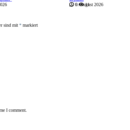
2026
9. August 2026
0
11
er sind mit
*
markiert
time I comment.