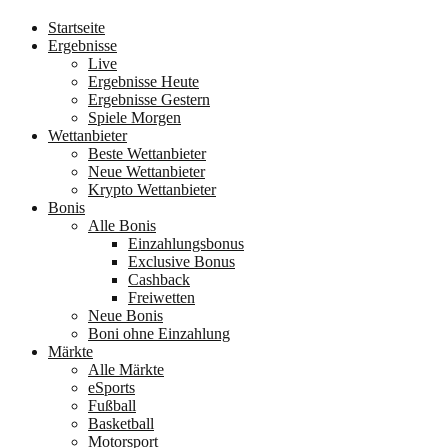
Startseite
Ergebnisse
Live
Ergebnisse Heute
Ergebnisse Gestern
Spiele Morgen
Wettanbieter
Beste Wettanbieter
Neue Wettanbieter
Krypto Wettanbieter
Bonis
Alle Bonis
Einzahlungsbonus
Exclusive Bonus
Cashback
Freiwetten
Neue Bonis
Boni ohne Einzahlung
Märkte
Alle Märkte
eSports
Fußball
Basketball
Motorsport