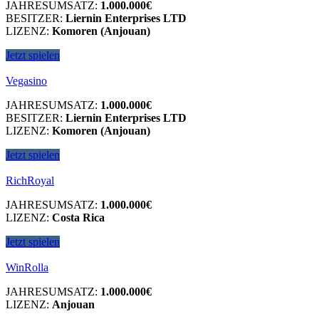
JAHRESUMSATZ:
1.000.000€
BESITZER:
Liernin Enterprises LTD
LIZENZ:
Komoren (Anjouan)
Jetzt spielen
Vegasino
JAHRESUMSATZ:
1.000.000€
BESITZER:
Liernin Enterprises LTD
LIZENZ:
Komoren (Anjouan)
Jetzt spielen
RichRoyal
JAHRESUMSATZ:
1.000.000€
LIZENZ:
Costa Rica
Jetzt spielen
WinRolla
JAHRESUMSATZ:
1.000.000€
LIZENZ:
Anjouan