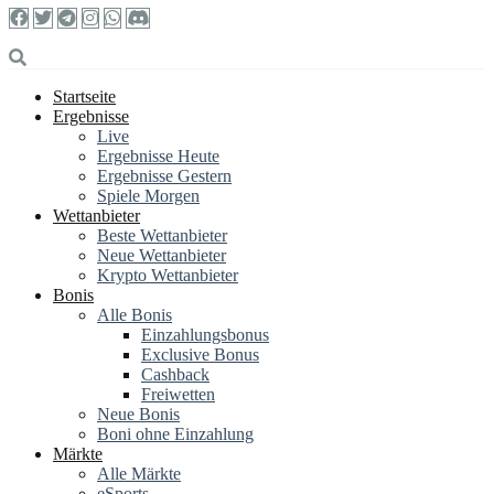
Startseite
Ergebnisse
Live
Ergebnisse Heute
Ergebnisse Gestern
Spiele Morgen
Wettanbieter
Beste Wettanbieter
Neue Wettanbieter
Krypto Wettanbieter
Bonis
Alle Bonis
Einzahlungsbonus
Exclusive Bonus
Cashback
Freiwetten
Neue Bonis
Boni ohne Einzahlung
Märkte
Alle Märkte
eSports