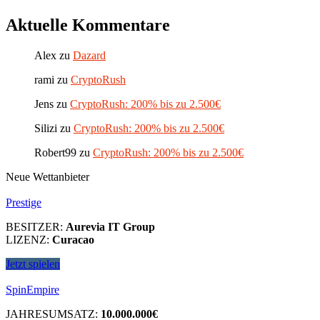
Aktuelle Kommentare
Alex
zu
Dazard
rami
zu
CryptoRush
Jens
zu
CryptoRush: 200% bis zu 2.500€
Silizi
zu
CryptoRush: 200% bis zu 2.500€
Robert99
zu
CryptoRush: 200% bis zu 2.500€
Neue Wettanbieter
Prestige
BESITZER:
Aurevia IT Group
LIZENZ:
Curacao
Jetzt spielen
SpinEmpire
JAHRESUMSATZ:
10.000.000€