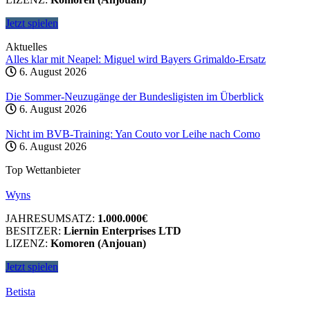
Jetzt spielen
Aktuelles
Alles klar mit Neapel: Miguel wird Bayers Grimaldo-Ersatz
6. August 2026
Die Sommer-Neuzugänge der Bundesligisten im Überblick
6. August 2026
Nicht im BVB-Training: Yan Couto vor Leihe nach Como
6. August 2026
Top Wettanbieter
Wyns
JAHRESUMSATZ:
1.000.000€
BESITZER:
Liernin Enterprises LTD
LIZENZ:
Komoren (Anjouan)
Jetzt spielen
Betista