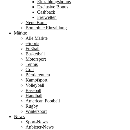
Einzahlungsbonus
Exclusive Bonus
Cashback
Freiwetten
Neue Bonis
Boni ohne Einzahlung
Märkte
Alle Märkte
eSports
Fußball
Basketball
Motorsport
Tennis
Golf
Pferderennen
Kampfsport
Volleyball
Baseball
Handball
American Football
Rugby
Wintersport
News
Sport-News
Anbieter-News