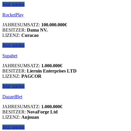
Jetzt spielen
RocketPlay
JAHRESUMSATZ:
100.000.000€
BESITZER:
Dama NV.
LIZENZ:
Curacao
Jetzt spielen
Supabet
JAHRESUMSATZ:
1.000.000€
BESITZER:
Liernin Enterprises LTD
LIZENZ:
PAGCOR
Jetzt spielen
DazardBet
JAHRESUMSATZ:
1.000.000€
BESITZER:
NovaForge Ltd
LIZENZ:
Anjouan
Jetzt spielen