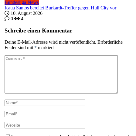
Bundesliga-News
Kaua Santos bereitet Burkardt-Treffer gegen Hull City vor
10. August 2026
0
4
Schreibe einen Kommentar
Deine E-Mail-Adresse wird nicht veröffentlicht.
Erforderliche
Felder sind mit
*
markiert