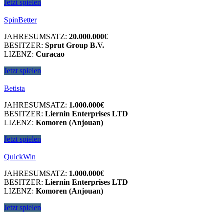
Jetzt spielen
SpinBetter
JAHRESUMSATZ:
20.000.000€
BESITZER:
Sprut Group B.V.
LIZENZ:
Curacao
Jetzt spielen
Betista
JAHRESUMSATZ:
1.000.000€
BESITZER:
Liernin Enterprises LTD
LIZENZ:
Komoren (Anjouan)
Jetzt spielen
QuickWin
JAHRESUMSATZ:
1.000.000€
BESITZER:
Liernin Enterprises LTD
LIZENZ:
Komoren (Anjouan)
Jetzt spielen