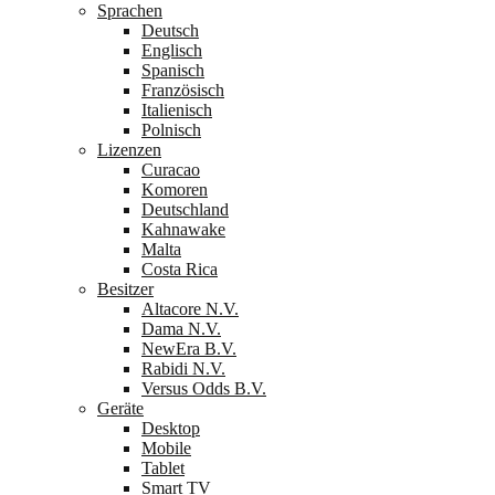
Sprachen
Deutsch
Englisch
Spanisch
Französisch
Italienisch
Polnisch
Lizenzen
Curacao
Komoren
Deutschland
Kahnawake
Malta
Costa Rica
Besitzer
Altacore N.V.
Dama N.V.
NewEra B.V.
Rabidi N.V.
Versus Odds B.V.
Geräte
Desktop
Mobile
Tablet
Smart TV