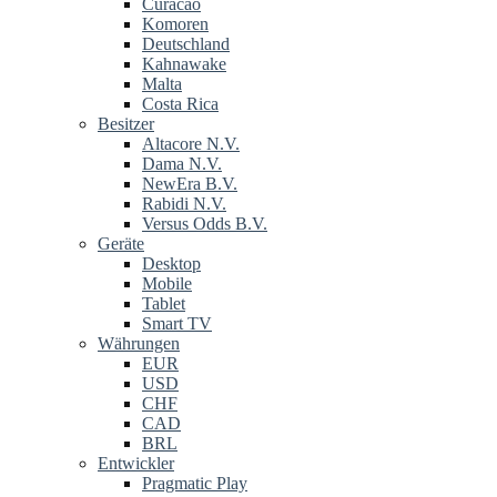
Curacao
Komoren
Deutschland
Kahnawake
Malta
Costa Rica
Besitzer
Altacore N.V.
Dama N.V.
NewEra B.V.
Rabidi N.V.
Versus Odds B.V.
Geräte
Desktop
Mobile
Tablet
Smart TV
Währungen
EUR
USD
CHF
CAD
BRL
Entwickler
Pragmatic Play