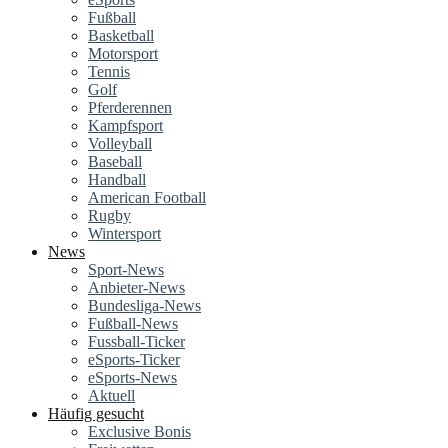
Fußball
Basketball
Motorsport
Tennis
Golf
Pferderennen
Kampfsport
Volleyball
Baseball
Handball
American Football
Rugby
Wintersport
News
Sport-News
Anbieter-News
Bundesliga-News
Fußball-News
Fussball-Ticker
eSports-Ticker
eSports-News
Aktuell
Häufig gesucht
Exclusive Bonis