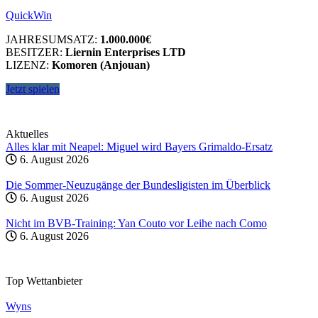
QuickWin
JAHRESUMSATZ:
1.000.000€
BESITZER:
Liernin Enterprises LTD
LIZENZ:
Komoren (Anjouan)
Jetzt spielen
Aktuelles
Alles klar mit Neapel: Miguel wird Bayers Grimaldo-Ersatz
6. August 2026
Die Sommer-Neuzugänge der Bundesligisten im Überblick
6. August 2026
Nicht im BVB-Training: Yan Couto vor Leihe nach Como
6. August 2026
Top Wettanbieter
Wyns