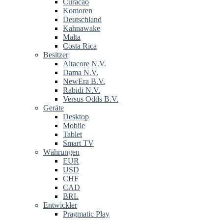
Curacao
Komoren
Deutschland
Kahnawake
Malta
Costa Rica
Besitzer
Altacore N.V.
Dama N.V.
NewEra B.V.
Rabidi N.V.
Versus Odds B.V.
Geräte
Desktop
Mobile
Tablet
Smart TV
Währungen
EUR
USD
CHF
CAD
BRL
Entwickler
Pragmatic Play