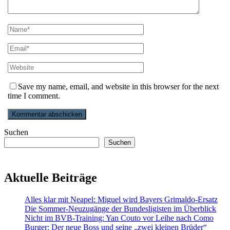
Save my name, email, and website in this browser for the next
time I comment.
Suchen
Suchen
Aktuelle Beiträge
Alles klar mit Neapel: Miguel wird Bayers Grimaldo-Ersatz
Die Sommer-Neuzugänge der Bundesligisten im Überblick
Nicht im BVB-Training: Yan Couto vor Leihe nach Como
Burger: Der neue Boss und seine „zwei kleinen Brüder“