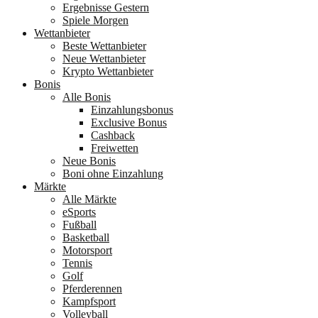
Ergebnisse Gestern
Spiele Morgen
Wettanbieter
Beste Wettanbieter
Neue Wettanbieter
Krypto Wettanbieter
Bonis
Alle Bonis
Einzahlungsbonus
Exclusive Bonus
Cashback
Freiwetten
Neue Bonis
Boni ohne Einzahlung
Märkte
Alle Märkte
eSports
Fußball
Basketball
Motorsport
Tennis
Golf
Pferderennen
Kampfsport
Volleyball