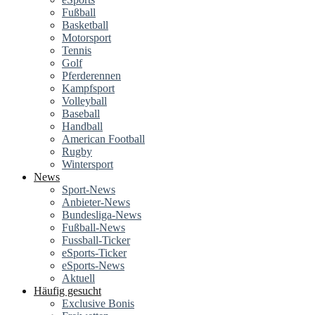
Fußball
Basketball
Motorsport
Tennis
Golf
Pferderennen
Kampfsport
Volleyball
Baseball
Handball
American Football
Rugby
Wintersport
News
Sport-News
Anbieter-News
Bundesliga-News
Fußball-News
Fussball-Ticker
eSports-Ticker
eSports-News
Aktuell
Häufig gesucht
Exclusive Bonis