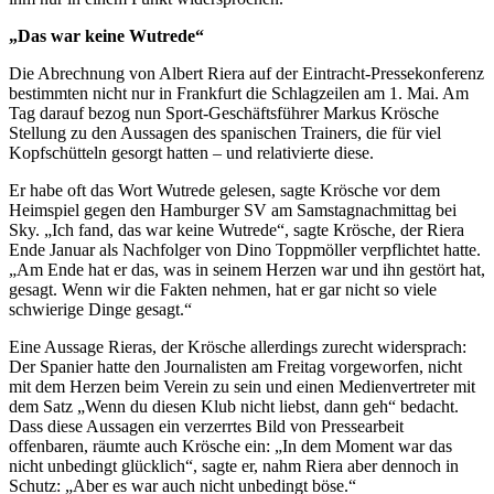
„Das war keine Wutrede“
Die Abrechnung von Albert Riera auf der Eintracht-Pressekonferenz
bestimmten nicht nur in Frankfurt die Schlagzeilen am 1. Mai. Am
Tag darauf bezog nun Sport-Geschäftsführer Markus Krösche
Stellung zu den Aussagen des spanischen Trainers, die für viel
Kopfschütteln gesorgt hatten – und relativierte diese.
Er habe oft das Wort Wutrede gelesen, sagte Krösche vor dem
Heimspiel gegen den Hamburger SV am Samstagnachmittag bei
Sky. „Ich fand, das war keine Wutrede“, sagte Krösche, der Riera
Ende Januar als Nachfolger von Dino Toppmöller verpflichtet hatte.
„Am Ende hat er das, was in seinem Herzen war und ihn gestört hat,
gesagt. Wenn wir die Fakten nehmen, hat er gar nicht so viele
schwierige Dinge gesagt.“
Eine Aussage Rieras, der Krösche allerdings zurecht widersprach:
Der Spanier hatte den Journalisten am Freitag vorgeworfen, nicht
mit dem Herzen beim Verein zu sein und einen Medienvertreter mit
dem Satz „Wenn du diesen Klub nicht liebst, dann geh“ bedacht.
Dass diese Aussagen ein verzerrtes Bild von Pressearbeit
offenbaren, räumte auch Krösche ein: „In dem Moment war das
nicht unbedingt glücklich“, sagte er, nahm Riera aber dennoch in
Schutz: „Aber es war auch nicht unbedingt böse.“