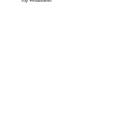
Top Wettanbieter