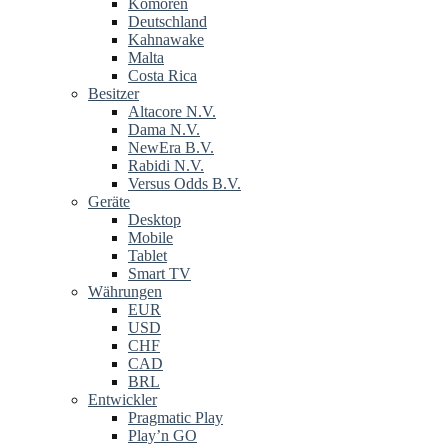
Komoren
Deutschland
Kahnawake
Malta
Costa Rica
Besitzer
Altacore N.V.
Dama N.V.
NewEra B.V.
Rabidi N.V.
Versus Odds B.V.
Geräte
Desktop
Mobile
Tablet
Smart TV
Währungen
EUR
USD
CHF
CAD
BRL
Entwickler
Pragmatic Play
Play’n GO