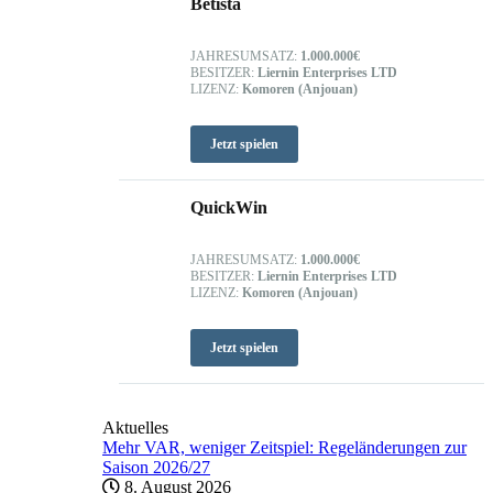
Betista
JAHRESUMSATZ:
1.000.000€
BESITZER:
Liernin Enterprises LTD
LIZENZ:
Komoren (Anjouan)
Jetzt spielen
QuickWin
JAHRESUMSATZ:
1.000.000€
BESITZER:
Liernin Enterprises LTD
LIZENZ:
Komoren (Anjouan)
Jetzt spielen
Aktuelles
Mehr VAR, weniger Zeitspiel: Regeländerungen zur
Saison 2026/27
8. August 2026