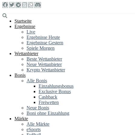
Startseite
Ergebnisse
Live
Ergebnisse Heute
Ergebnisse Gestern
Spiele Morgen
Wettanbieter
Beste Wettanbieter
Neue Wettanbieter
Krypto Wettanbieter
Bonis
Alle Bonis
Einzahlungsbonus
Exclusive Bonus
Cashback
Freiwetten
Neue Bonis
Boni ohne Einzahlung
Märkte
Alle Märkte
eSports
Fußball