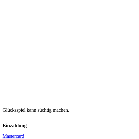
Glücksspiel kann süchtig machen.
Einzahlung
Mastercard