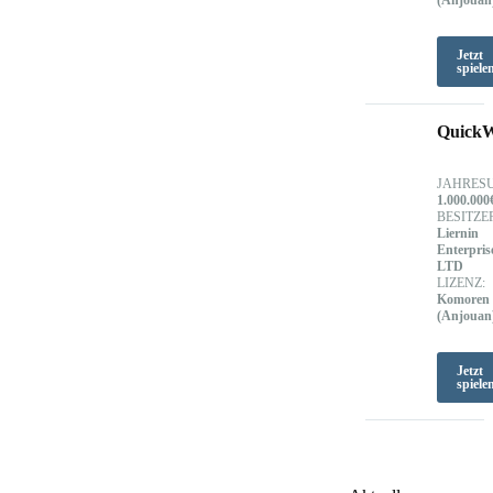
Jetzt
spiele
Quick
JAHRES
1.000.000
BESITZE
Liernin
Enterpris
LTD
LIZENZ:
Komoren
(Anjouan
Jetzt
spiele