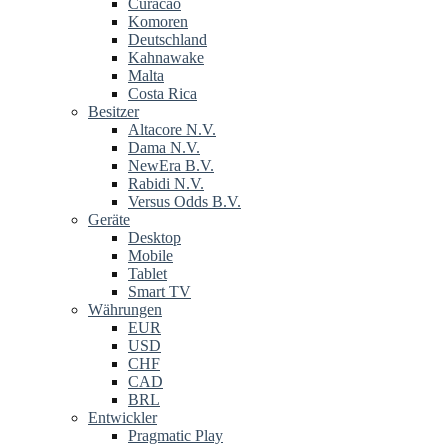
Curacao
Komoren
Deutschland
Kahnawake
Malta
Costa Rica
Besitzer
Altacore N.V.
Dama N.V.
NewEra B.V.
Rabidi N.V.
Versus Odds B.V.
Geräte
Desktop
Mobile
Tablet
Smart TV
Währungen
EUR
USD
CHF
CAD
BRL
Entwickler
Pragmatic Play