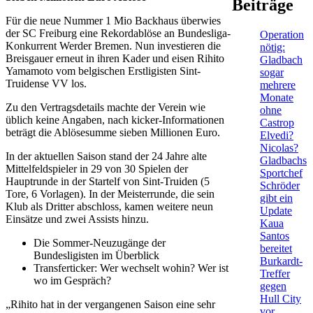
Beiträge
Für die neue Nummer 1 Mio Backhaus überwies
der SC Freiburg eine Rekordablöse an Bundesliga-
Operation
Konkurrent Werder Bremen. Nun investieren die
nötig:
Breisgauer erneut in ihren Kader und eisen Rihito
Gladbach
Yamamoto vom belgischen Erstligisten Sint-
sogar
Truidense VV los.
mehrere
Monate
Zu den Vertragsdetails machte der Verein wie
ohne
üblich keine Angaben, nach kicker-Informationen
Castrop
beträgt die Ablösesumme sieben Millionen Euro.
Elvedi?
Nicolas?
In der aktuellen Saison stand der 24 Jahre alte
Gladbachs
Mittelfeldspieler in 29 von 30 Spielen der
Sportchef
Hauptrunde in der Startelf von Sint-Truiden (5
Schröder
Tore, 6 Vorlagen). In der Meisterrunde, die sein
gibt ein
Klub als Dritter abschloss, kamen weitere neun
Update
Einsätze und zwei Assists hinzu.
Kaua
Santos
Die Sommer-Neuzugänge der
bereitet
Bundesligisten im Überblick
Burkardt-
Transferticker: Wer wechselt wohin? Wer ist
Treffer
wo im Gespräch?
gegen
Hull City
„Rihito hat in der vergangenen Saison eine sehr
vor