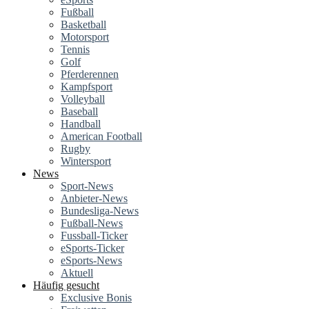
Fußball
Basketball
Motorsport
Tennis
Golf
Pferderennen
Kampfsport
Volleyball
Baseball
Handball
American Football
Rugby
Wintersport
News
Sport-News
Anbieter-News
Bundesliga-News
Fußball-News
Fussball-Ticker
eSports-Ticker
eSports-News
Aktuell
Häufig gesucht
Exclusive Bonis