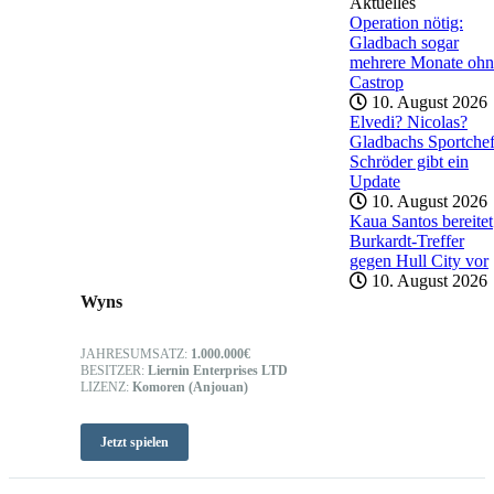
Aktuelles
Operation nötig:
Gladbach sogar
mehrere Monate ohn
Castrop
10. August 2026
Elvedi? Nicolas?
Gladbachs Sportche
Schröder gibt ein
Update
10. August 2026
Kaua Santos bereitet
Burkardt-Treffer
gegen Hull City vor
10. August 2026
Wyns
JAHRESUMSATZ:
1.000.000€
BESITZER:
Liernin Enterprises LTD
LIZENZ:
Komoren (Anjouan)
Jetzt spielen