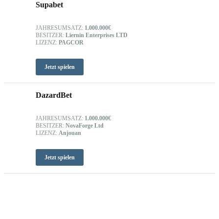
Supabet
JAHRESUMSATZ:
1.000.000€
BESITZER:
Liernin Enterprises LTD
LIZENZ:
PAGCOR
Jetzt spielen
DazardBet
JAHRESUMSATZ:
1.000.000€
BESITZER:
NovaForge Ltd
LIZENZ:
Anjouan
Jetzt spielen