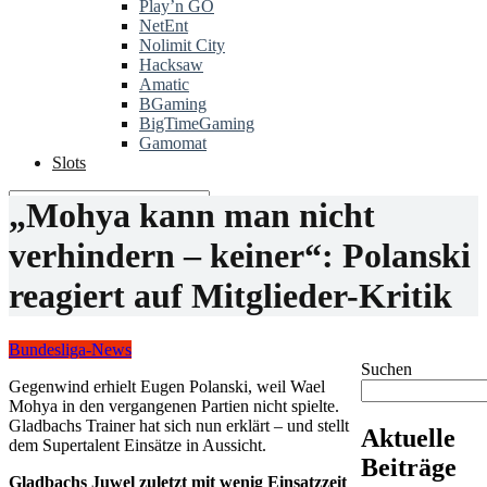
Play’n GO
NetEnt
Nolimit City
Hacksaw
Amatic
BGaming
BigTimeGaming
Gamomat
Slots
„Mohya kann man nicht
verhindern – keiner“: Polanski
reagiert auf Mitglieder-Kritik
Bundesliga-News
Suchen
Gegenwind erhielt Eugen Polanski, weil Wael
Mohya in den vergangenen Partien nicht spielte.
Gladbachs Trainer hat sich nun erklärt – und stellt
Aktuelle
dem Supertalent Einsätze in Aussicht.
Beiträge
Gladbachs Juwel zuletzt mit wenig Einsatzzeit