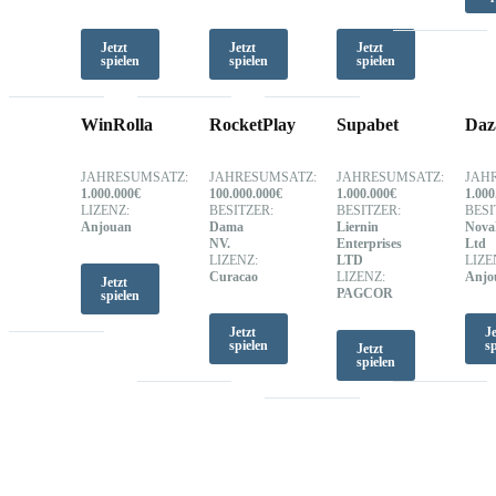
Jetzt
Jetzt
Jetzt
spielen
spielen
spielen
WinRolla
RocketPlay
Supabet
Daz
JAHRESUMSATZ:
JAHRESUMSATZ:
JAHRESUMSATZ:
JAH
1.000.000€
100.000.000€
1.000.000€
1.000
LIZENZ:
BESITZER:
BESITZER:
BESI
Anjouan
Dama
Liernin
Nova
NV.
Enterprises
Ltd
LIZENZ:
LTD
LIZE
Curacao
LIZENZ:
Anjo
Jetzt
PAGCOR
spielen
Jetzt
Je
spielen
sp
Jetzt
spielen