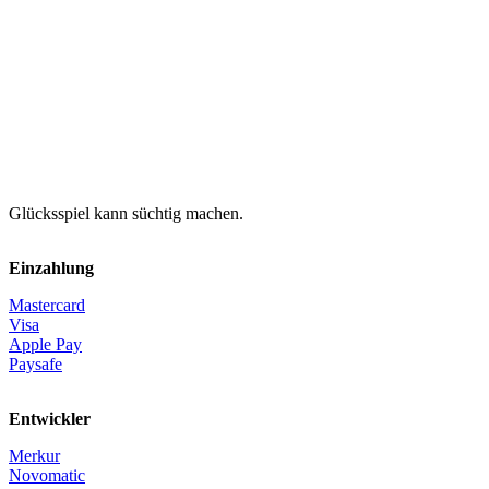
Glücksspiel kann süchtig machen.
Einzahlung
Mastercard
Visa
Apple Pay
Paysafe
Entwickler
Merkur
Novomatic