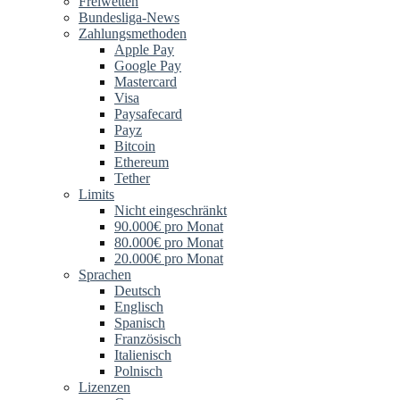
Freiwetten
Bundesliga-News
Zahlungsmethoden
Apple Pay
Google Pay
Mastercard
Visa
Paysafecard
Payz
Bitcoin
Ethereum
Tether
Limits
Nicht eingeschränkt
90.000€ pro Monat
80.000€ pro Monat
20.000€ pro Monat
Sprachen
Deutsch
Englisch
Spanisch
Französisch
Italienisch
Polnisch
Lizenzen