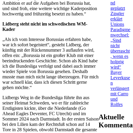
nd
Ambition er auf die Aufgaben bei Borussia hat,
geplatzt
und sind froh, eine weitere wichtige Kaderposition
Zingler
hochwertig und frühzeitig besetzt zu haben.“
erklärt
Lidberg steht nicht im schwedischen WM-
Unions
Kader
Paradigme
nwechsel:
„Als ich vom Interesse Borussias erfahren habe,
„Sind
war ich sofort begeistert“, gesteht Lidberg, der
nicht
künftig mit der Rückennummer 3 auflaufen wird,
überrascht
offen ein: „Borussia ist ein großer Klub mit einer
, wenn es
beeindruckenden Geschichte. Schon als Kind habe
holprig
ich die Bundesliga verfolgt und dabei auch immer
wird“
wieder Spiele von Borussia gesehen. Deshalb
Bayer
musste man mich nicht lange überzeugen. Für mich
Leverkuse
war schnell klar, dass ich diesen Schritt gerne
n
gehen möchte.“
verlängert
mit Carro
Lidbergs Weg in die Bundesliga führte ihn aus
und
seiner Heimat Schweden, wo er für zahlreiche
Rolfes
Erstligisten kickte, über die Niederlande (Go
Ahead Eagles Deventer, FC Utrecht) und im
Aktuelle
Sommer 2024 nach Darmstadt. In der ersten Saison
Kommenta
bei den Lilien kam der Rechtsfuß schon auf 14
Tore in 28 Spielen, obwohl Darmstadt die gesamte