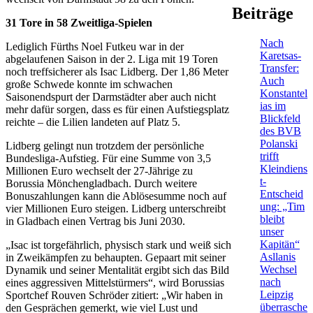
Beiträge
31 Tore in 58 Zweitliga-Spielen
Nach
Lediglich Fürths Noel Futkeu war in der
Karetsas-
abgelaufenen Saison in der 2. Liga mit 19 Toren
Transfer:
noch treffsicherer als Isac Lidberg. Der 1,86 Meter
Auch
große Schwede konnte im schwachen
Konstantel
Saisonendspurt der Darmstädter aber auch nicht
ias im
mehr dafür sorgen, dass es für einen Aufstiegsplatz
Blickfeld
reichte – die Lilien landeten auf Platz 5.
des BVB
Polanski
Lidberg gelingt nun trotzdem der persönliche
trifft
Bundesliga-Aufstieg. Für eine Summe von 3,5
Kleindiens
Millionen Euro wechselt der 27-Jährige zu
t-
Borussia Mönchengladbach. Durch weitere
Entscheid
Bonuszahlungen kann die Ablösesumme noch auf
ung: „Tim
vier Millionen Euro steigen. Lidberg unterschreibt
bleibt
in Gladbach einen Vertrag bis Juni 2030.
unser
Kapitän“
„Isac ist torgefährlich, physisch stark und weiß sich
Asllanis
in Zweikämpfen zu behaupten. Gepaart mit seiner
Wechsel
Dynamik und seiner Mentalität ergibt sich das Bild
nach
eines aggressiven Mittelstürmers“, wird Borussias
Leipzig
Sportchef Rouven Schröder zitiert: „Wir haben in
überrasche
den Gesprächen gemerkt, wie viel Lust und