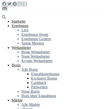
Startseite
Ergebnisse
Live
Ergebnisse Heute
Ergebnisse Gestern
Spiele Morgen
Wettanbieter
Beste Wettanbieter
Neue Wettanbieter
Krypto Wettanbieter
Bonis
Alle Bonis
Einzahlungsbonus
Exclusive Bonus
Cashback
Freiwetten
Neue Bonis
Boni ohne Einzahlung
Märkte
Alle Märkte
eSports