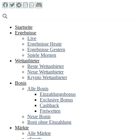
Startseite
Ergebnisse
Live
Ergebnisse Heute
Ergebnisse Gestern
Spiele Morgen
Wettanbieter
Beste Wettanbieter
Neue Wettanbieter
Krypto Wettanbieter
Bonis
Alle Bonis
Einzahlungsbonus
Exclusive Bonus
Cashback
Freiwetten
Neue Bonis
Boni ohne Einzahlung
Märkte
Alle Märkte
eSports