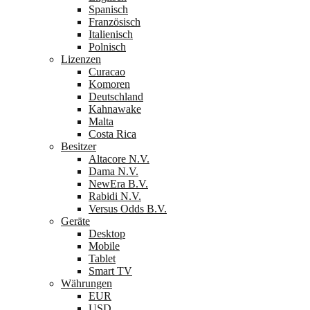
Spanisch
Französisch
Italienisch
Polnisch
Lizenzen
Curacao
Komoren
Deutschland
Kahnawake
Malta
Costa Rica
Besitzer
Altacore N.V.
Dama N.V.
NewEra B.V.
Rabidi N.V.
Versus Odds B.V.
Geräte
Desktop
Mobile
Tablet
Smart TV
Währungen
EUR
USD