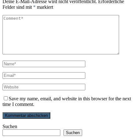
Deine E-Mail-Adresse wird nicht veröffentlicht.
Erforderliche
Felder sind mit
*
markiert
Save my name, email, and website in this browser for the next
time I comment.
Suchen
Suchen