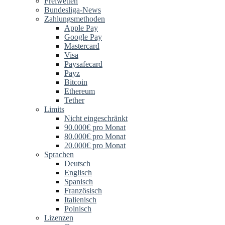
Freiwetten
Bundesliga-News
Zahlungsmethoden
Apple Pay
Google Pay
Mastercard
Visa
Paysafecard
Payz
Bitcoin
Ethereum
Tether
Limits
Nicht eingeschränkt
90.000€ pro Monat
80.000€ pro Monat
20.000€ pro Monat
Sprachen
Deutsch
Englisch
Spanisch
Französisch
Italienisch
Polnisch
Lizenzen