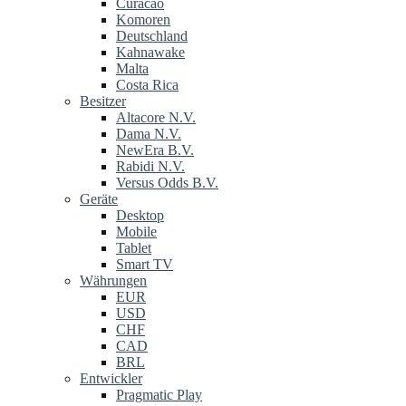
Curacao
Komoren
Deutschland
Kahnawake
Malta
Costa Rica
Besitzer
Altacore N.V.
Dama N.V.
NewEra B.V.
Rabidi N.V.
Versus Odds B.V.
Geräte
Desktop
Mobile
Tablet
Smart TV
Währungen
EUR
USD
CHF
CAD
BRL
Entwickler
Pragmatic Play