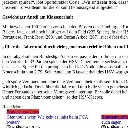
jederzeit spürbar“, lobt Sportdirektor Costa: „Wir sind sehr froh, da
unserem Torwartteam für die Zukunft herausragend aufgestellt.“
Gewichtiger Anteil am Klassenerhalt
Mit inzwischen 190 Partien zwischen den Pfosten des Hamburger Tor
Bakery Jatta stand noch häufiger auf dem Feld (233 Spiele). In der 
Portugiese, Frank Rost (203) und Özcan Arkoc (207) ist er dabei dich
„Über die Jahre und durch viele gemeinsam erlebte Höhen und T
In der abgelaufenen Bundesliga-Saison verpasste der Torhüter nur ein
den Vortritt. In 33 Partien spielte der HSV-Dauerbrenner sechsmal z
einst sechs Spiele für die portugiesische U-21-Nationalmannschaft ab
Notenschnitt von 2,79. Sein Anteil am Klassenerhalt des HSV war gr
„Ich spüre Vertrauen und eine tiefe Verbundenheit zu diesem Klub. Da
wirklich gedacht. Doch über die Jahre und durch die vielen gemeinsa
Heuer Fernandes über seine Vertragsverlängerung. Er wolle dabei he
und neben dem Platz vorangehen“, so der HSV-Keeper.
Read More
Bundesliga-News
Giannoulis weg: Wie geht es links beim FCA
Bundesliga-N
Kompany ruft d
weiter?
euch sagen“
7. August 2026
0
7
7. August 
0
8