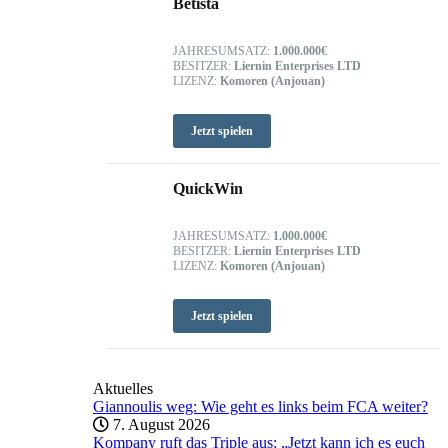
Betista
JAHRESUMSATZ:
1.000.000€
BESITZER:
Liernin Enterprises LTD
LIZENZ:
Komoren (Anjouan)
Jetzt spielen
QuickWin
JAHRESUMSATZ:
1.000.000€
BESITZER:
Liernin Enterprises LTD
LIZENZ:
Komoren (Anjouan)
Jetzt spielen
Aktuelles
Giannoulis weg: Wie geht es links beim FCA weiter?
7. August 2026
Kompany ruft das Triple aus: „Jetzt kann ich es euch