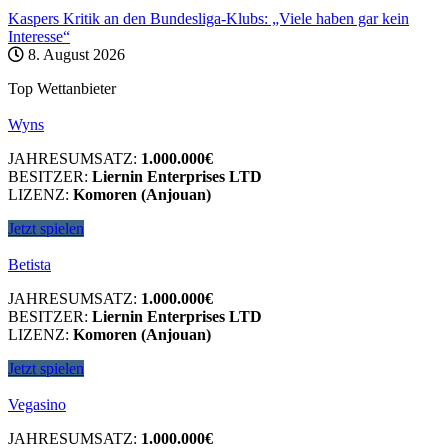
Kaspers Kritik an den Bundesliga-Klubs: „Viele haben gar kein
Interesse“
8. August 2026
Top Wettanbieter
Wyns
JAHRESUMSATZ:
1.000.000€
BESITZER:
Liernin Enterprises LTD
LIZENZ:
Komoren (Anjouan)
Jetzt spielen
Betista
JAHRESUMSATZ:
1.000.000€
BESITZER:
Liernin Enterprises LTD
LIZENZ:
Komoren (Anjouan)
Jetzt spielen
Vegasino
JAHRESUMSATZ:
1.000.000€