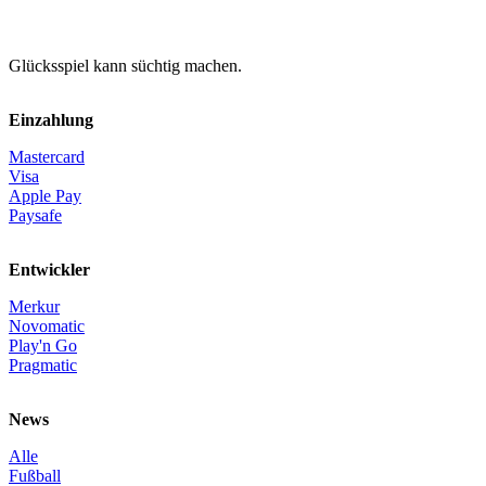
Glücksspiel kann süchtig machen.
Einzahlung
Mastercard
Visa
Apple Pay
Paysafe
Entwickler
Merkur
Novomatic
Play'n Go
Pragmatic
News
Alle
Fußball