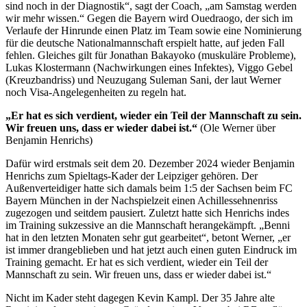
sind noch in der Diagnostik“, sagt der Coach, „am Samstag werden
wir mehr wissen.“ Gegen die Bayern wird Ouedraogo, der sich im
Verlaufe der Hinrunde einen Platz im Team sowie eine Nominierung
für die deutsche Nationalmannschaft erspielt hatte, auf jeden Fall
fehlen. Gleiches gilt für Jonathan Bakayoko (muskuläre Probleme),
Lukas Klostermann (Nachwirkungen eines Infektes), Viggo Gebel
(Kreuzbandriss) und Neuzugang Suleman Sani, der laut Werner
noch Visa-Angelegenheiten zu regeln hat.
„Er hat es sich verdient, wieder ein Teil der Mannschaft zu sein.
Wir freuen uns, dass er wieder dabei ist.“
(Ole Werner über
Benjamin Henrichs)
Dafür wird erstmals seit dem 20. Dezember 2024 wieder Benjamin
Henrichs zum Spieltags-Kader der Leipziger gehören. Der
Außenverteidiger hatte sich damals beim 1:5 der Sachsen beim FC
Bayern München in der Nachspielzeit einen Achillessehnenriss
zugezogen und seitdem pausiert. Zuletzt hatte sich Henrichs indes
im Training sukzessive an die Mannschaft herangekämpft. „Benni
hat in den letzten Monaten sehr gut gearbeitet“, betont Werner, „er
ist immer drangeblieben und hat jetzt auch einen guten Eindruck im
Training gemacht. Er hat es sich verdient, wieder ein Teil der
Mannschaft zu sein. Wir freuen uns, dass er wieder dabei ist.“
Nicht im Kader steht dagegen Kevin Kampl. Der 35 Jahre alte