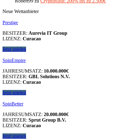
Robert99
zu
CryptoRush: 200% bis zu 2.500€
Neue Wettanbieter
Prestige
BESITZER:
Aurevia IT Group
LIZENZ:
Curacao
Jetzt spielen
SpinEmpire
JAHRESUMSATZ:
10.000.000€
BESITZER:
GBL Solutions N.V.
LIZENZ:
Curacao
Jetzt spielen
SpinBetter
JAHRESUMSATZ:
20.000.000€
BESITZER:
Sprut Group B.V.
LIZENZ:
Curacao
Jetzt spielen