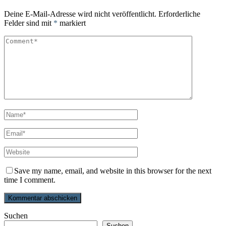
Deine E-Mail-Adresse wird nicht veröffentlicht.
Erforderliche
Felder sind mit
*
markiert
Save my name, email, and website in this browser for the next
time I comment.
Suchen
Suchen