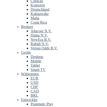
Curacao
Komoren
Deutschland
Kahnawake
Malta
Costa Rica
Besitzer
Altacore N.V.
Dama N.V.
NewEra B.V.
Rabidi N.V.
Versus Odds B.V.
Geräte
Desktop
Mobile
Tablet
Smart TV
Währungen
EUR
USD
CHF
CAD
BRL
Entwickler
Pragmatic Play