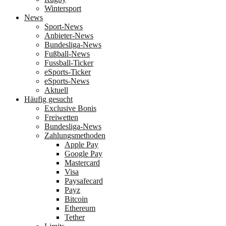
Wintersport
News
Sport-News
Anbieter-News
Bundesliga-News
Fußball-News
Fussball-Ticker
eSports-Ticker
eSports-News
Aktuell
Häufig gesucht
Exclusive Bonis
Freiwetten
Bundesliga-News
Zahlungsmethoden
Apple Pay
Google Pay
Mastercard
Visa
Paysafecard
Payz
Bitcoin
Ethereum
Tether