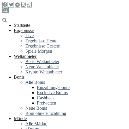
Startseite
Ergebnisse
Live
Ergebnisse Heute
Ergebnisse Gestern
Spiele Morgen
Wettanbieter
Beste Wettanbieter
Neue Wettanbieter
Krypto Wettanbieter
Bonis
Alle Bonis
Einzahlungsbonus
Exclusive Bonus
Cashback
Freiwetten
Neue Bonis
Boni ohne Einzahlung
Märkte
Alle Märkte
eSports