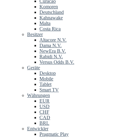
Curacao
Komoren
Deutschland
Kahnawake
Malta
Costa Rica
Besitzer
Altacore N.V.
Dama N.V.
NewEra B.V.
Rabidi N.V.
Versus Odds B.V.
Geräte
Desktop
Mobile
Tablet
Smart TV
Währungen
EUR
USD
CHF
CAD
BRL
Entwickler
Pragmatic Play