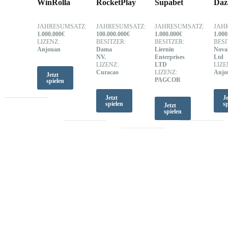
WinRolla
RocketPlay
Supabet
Daz
JAHRESUMSATZ:
JAHRESUMSATZ:
JAHRESUMSATZ:
JAH
1.000.000€
100.000.000€
1.000.000€
1.000
LIZENZ:
BESITZER:
BESITZER:
BESI
Anjouan
Dama
Liernin
Nova
NV.
Enterprises
Ltd
LIZENZ:
LTD
LIZE
Curacao
LIZENZ:
Anjo
Jetzt
PAGCOR
spielen
Jetzt
Je
spielen
sp
Jetzt
spielen