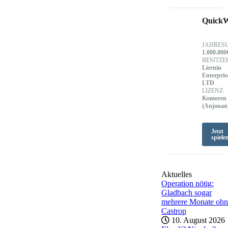
Quick
JAHRES
1.000.000
BESITZE
Liernin
Enterpris
LTD
LIZENZ:
Komoren
(Anjouan
Jetzt
spiele
Aktuelles
Operation nötig:
Gladbach sogar
mehrere Monate ohn
Castrop
10. August 2026