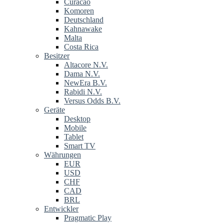
Curacao
Komoren
Deutschland
Kahnawake
Malta
Costa Rica
Besitzer
Altacore N.V.
Dama N.V.
NewEra B.V.
Rabidi N.V.
Versus Odds B.V.
Geräte
Desktop
Mobile
Tablet
Smart TV
Währungen
EUR
USD
CHF
CAD
BRL
Entwickler
Pragmatic Play