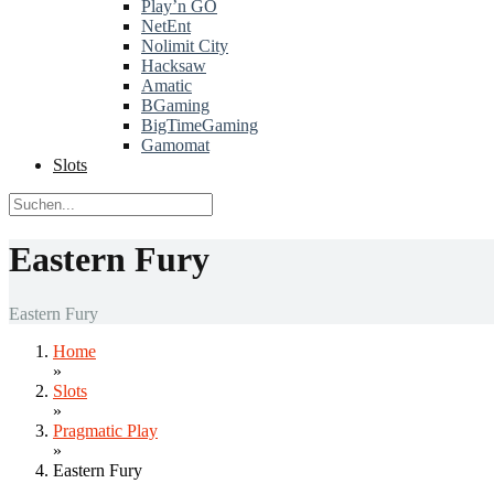
Play’n GO
NetEnt
Nolimit City
Hacksaw
Amatic
BGaming
BigTimeGaming
Gamomat
Slots
Eastern Fury
Eastern Fury
Home
»
Slots
»
Pragmatic Play
»
Eastern Fury