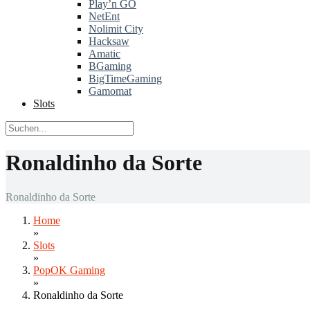
Play’n GO
NetEnt
Nolimit City
Hacksaw
Amatic
BGaming
BigTimeGaming
Gamomat
Slots
Ronaldinho da Sorte
Ronaldinho da Sorte
Home
»
Slots
»
PopOK Gaming
»
Ronaldinho da Sorte