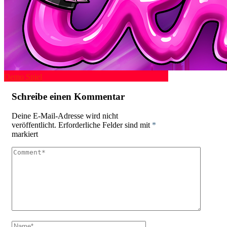
Demo Spiel
Schreibe einen Kommentar
Deine E-Mail-Adresse wird nicht
veröffentlicht.
Erforderliche Felder sind mit
*
markiert