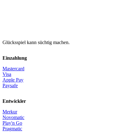
Glücksspiel kann süchtig machen.
Einzahlung
Mastercard
Visa
Apple Pay
Paysafe
Entwickler
Merkur
Novomatic
Play'n Go
Pragmatic