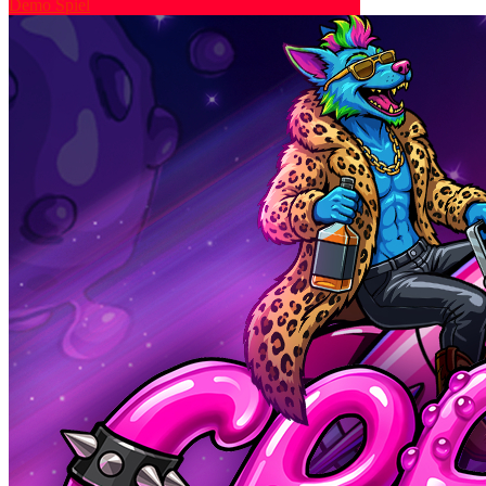
Demo Spiel