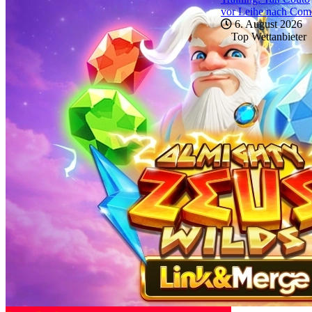
vor Leihe nach Com
6. August 2026
Top Wettanbieter