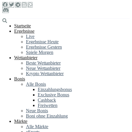
Startseite
Ergebnisse
Live
Ergebnisse Heute
Ergebnisse Gestern
Spiele Morgen
Wettanbieter
Beste Wettanbieter
Neue Wettanbieter
Krypto Wettanbieter
Bonis
Alle Bonis
Einzahlungsbonus
Exclusive Bonus
Cashback
Freiwetten
Neue Bonis
Boni ohne Einzahlung
Märkte
Alle Märkte
eSports