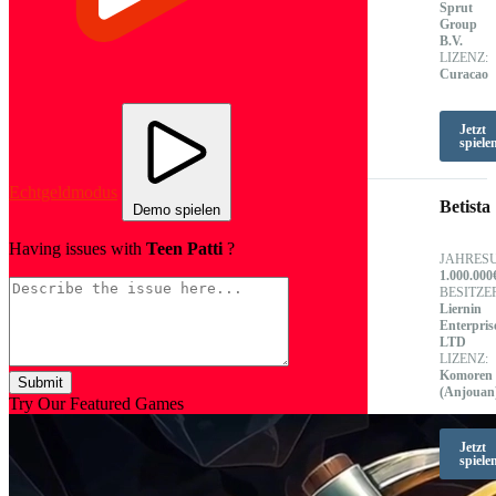
Sprut
Group
B.V.
LIZENZ:
Curacao
Jetzt
spiele
Echtgeldmodus
Betista
Demo spielen
Having issues with
Teen Patti
?
JAHRES
1.000.000
BESITZE
Liernin
Enterpris
LTD
LIZENZ:
Komoren
Submit
(Anjouan
Try Our Featured Games
Jetzt
spiele