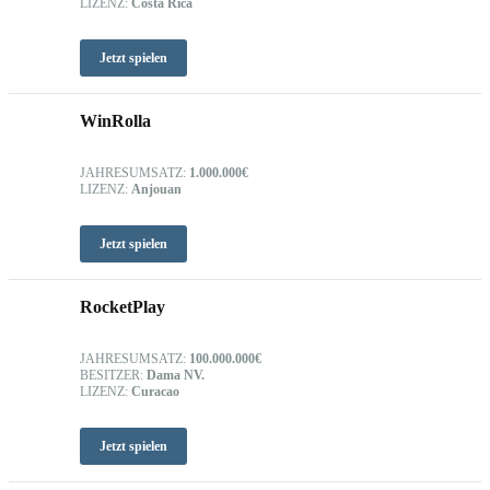
LIZENZ:
Costa Rica
Jetzt spielen
WinRolla
JAHRESUMSATZ:
1.000.000€
LIZENZ:
Anjouan
Jetzt spielen
RocketPlay
JAHRESUMSATZ:
100.000.000€
BESITZER:
Dama NV.
LIZENZ:
Curacao
Jetzt spielen