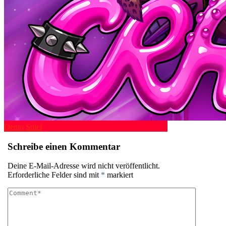
Demo Spiel
Schreibe einen Kommentar
Deine E-Mail-Adresse wird nicht veröffentlicht.
Erforderliche Felder sind mit
*
markiert