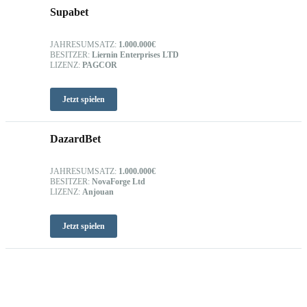
Supabet
JAHRESUMSATZ:
1.000.000€
BESITZER:
Liernin Enterprises LTD
LIZENZ:
PAGCOR
Jetzt spielen
DazardBet
JAHRESUMSATZ:
1.000.000€
BESITZER:
NovaForge Ltd
LIZENZ:
Anjouan
Jetzt spielen