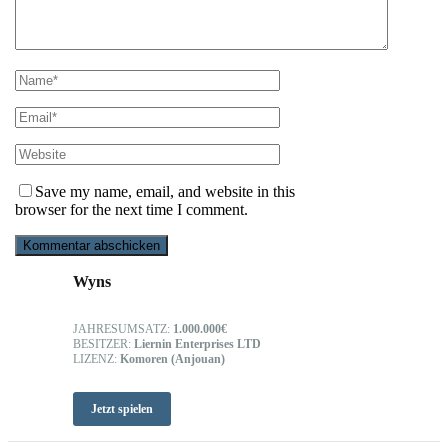
Save my name, email, and website in this
browser for the next time I comment.
Wyns
JAHRESUMSATZ:
1.000.000€
BESITZER:
Liernin Enterprises LTD
LIZENZ:
Komoren (Anjouan)
Jetzt spielen