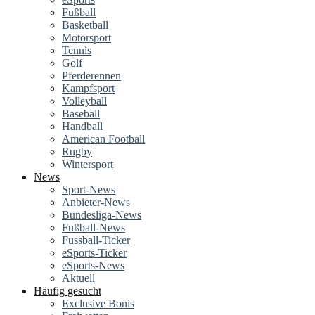
Fußball
Basketball
Motorsport
Tennis
Golf
Pferderennen
Kampfsport
Volleyball
Baseball
Handball
American Football
Rugby
Wintersport
News
Sport-News
Anbieter-News
Bundesliga-News
Fußball-News
Fussball-Ticker
eSports-Ticker
eSports-News
Aktuell
Häufig gesucht
Exclusive Bonis