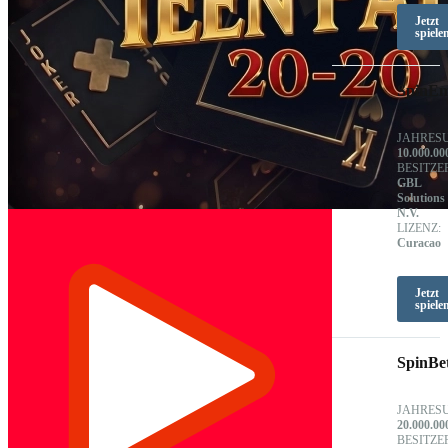
Jetzt
spiele
SpinEm
JAHRES
10.000.00
BESITZE
GBL
Solutions
N.V.
LIZENZ:
Curacao
Jetzt
spiele
SpinBe
JAHRES
20.000.00
BESITZE