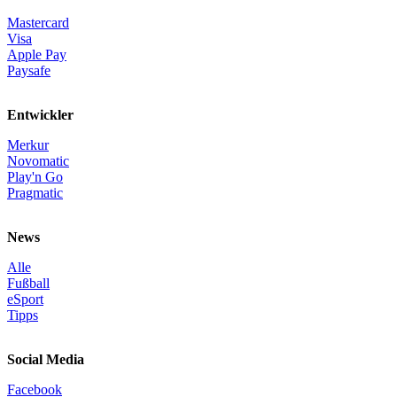
Mastercard
Visa
Apple Pay
Paysafe
Entwickler
Merkur
Novomatic
Play'n Go
Pragmatic
News
Alle
Fußball
eSport
Tipps
Social Media
Facebook