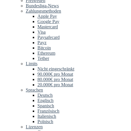
Freiwetten
Bundesliga-News
Zahlungsmethoden
Apple Pay
Google Pay
Mastercard
Visa
Paysafecard
Payz
Bitcoin
Ethereum
Tether
Limits
Nicht eingeschränkt
90.000€ pro Monat
80.000€ pro Monat
20.000€ pro Monat
Sprachen
Deutsch
Englisch
Spanisch
Französisch
Italienisch
Polnisch
Lizenzen