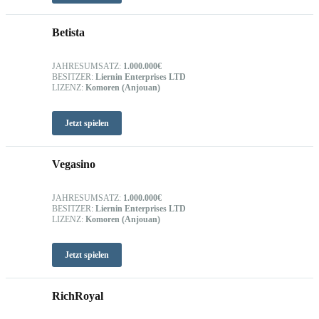
Betista
JAHRESUMSATZ:
1.000.000€
BESITZER:
Liernin Enterprises LTD
LIZENZ:
Komoren (Anjouan)
Jetzt spielen
Vegasino
JAHRESUMSATZ:
1.000.000€
BESITZER:
Liernin Enterprises LTD
LIZENZ:
Komoren (Anjouan)
Jetzt spielen
RichRoyal