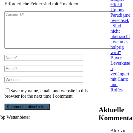
Erforderliche Felder sind mit
*
markiert
erklärt
Unions
Paradigme
nwechsel:
„Sind
nicht
überrascht
, wenn es
holprig
wird“
Bayer
Leverkuse
n
verlängert
mit Carro
und
Rolfes
Save my name, email, and website in this
browser for the next time I comment.
Aktuelle
Kommenta
op Wettanbieter
Alex
zu