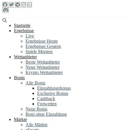
Startseite
Ergebnisse
Live
Ergebnisse Heute
Ergebnisse Gestern
Spiele Morgen
Wettanbieter
Beste Wettanbieter
Neue Wettanbieter
Krypto Wettanbieter
Bonis
Alle Bonis
Einzahlungsbonus
Exclusive Bonus
Cashback
Freiwetten
Neue Bonis
Boni ohne Einzahlung
Märkte
Alle Märkte
eSports