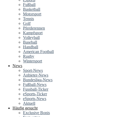
Fußball
Basketball
Motorsport
Tennis
Golf
Pferderennen
Kampfsport
Volleyball
Baseball
Handball
American Football
Rugby
Wintersport
News
Sport-News
Anbieter-News
Bundesliga-News
Fußball-News
Fussball-Ticker
eSports-Ticker
eSports-News
Aktuell
Häufig gesucht
Exclusive Bonis