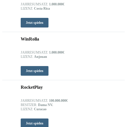
JAHRESUMSATZ:
1.000.000€
LIZENZ:
Costa Rica
Jetzt spielen
WinRolla
JAHRESUMSATZ:
1.000.000€
LIZENZ:
Anjouan
Jetzt spielen
RocketPlay
JAHRESUMSATZ:
100.000.000€
BESITZER:
Dama NV.
LIZENZ:
Curacao
Jetzt spielen