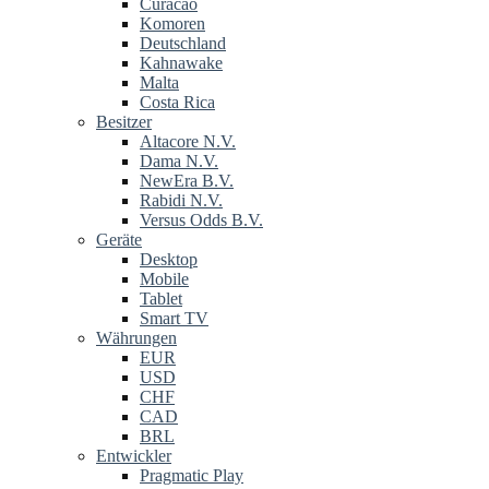
Curacao
Komoren
Deutschland
Kahnawake
Malta
Costa Rica
Besitzer
Altacore N.V.
Dama N.V.
NewEra B.V.
Rabidi N.V.
Versus Odds B.V.
Geräte
Desktop
Mobile
Tablet
Smart TV
Währungen
EUR
USD
CHF
CAD
BRL
Entwickler
Pragmatic Play