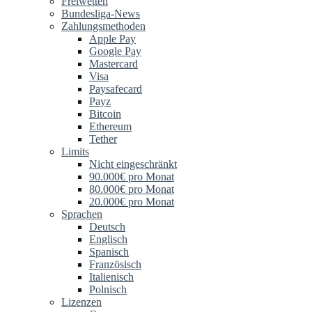
Freiwetten
Bundesliga-News
Zahlungsmethoden
Apple Pay
Google Pay
Mastercard
Visa
Paysafecard
Payz
Bitcoin
Ethereum
Tether
Limits
Nicht eingeschränkt
90.000€ pro Monat
80.000€ pro Monat
20.000€ pro Monat
Sprachen
Deutsch
Englisch
Spanisch
Französisch
Italienisch
Polnisch
Lizenzen