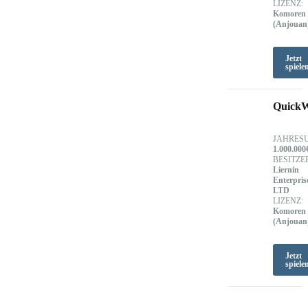
LIZENZ:
Komoren
(Anjouan
Jetzt
spiele
Quick
JAHRES
1.000.000
BESITZE
Liernin
Enterpris
LTD
LIZENZ:
Komoren
(Anjouan
Jetzt
spiele