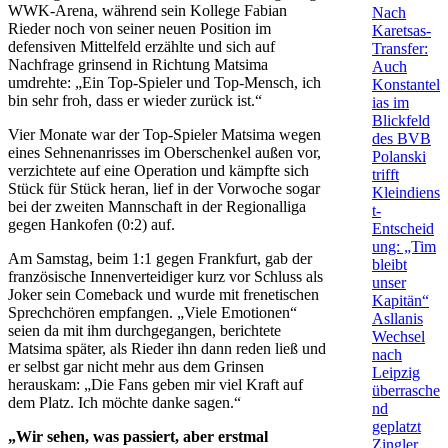
WWK-Arena, während sein Kollege Fabian
Nach
Rieder noch von seiner neuen Position im
Karetsas-
defensiven Mittelfeld erzählte und sich auf
Transfer:
Nachfrage grinsend in Richtung Matsima
Auch
umdrehte: „Ein Top-Spieler und Top-Mensch, ich
Konstantel
bin sehr froh, dass er wieder zurück ist.“
ias im
Blickfeld
Vier Monate war der Top-Spieler Matsima wegen
des BVB
eines Sehnenanrisses im Oberschenkel außen vor,
Polanski
verzichtete auf eine Operation und kämpfte sich
trifft
Stück für Stück heran, lief in der Vorwoche sogar
Kleindiens
bei der zweiten Mannschaft in der Regionalliga
t-
gegen Hankofen (0:2) auf.
Entscheid
ung: „Tim
Am Samstag, beim 1:1 gegen Frankfurt, gab der
bleibt
französische Innenverteidiger kurz vor Schluss als
unser
Joker sein Comeback und wurde mit frenetischen
Kapitän“
Sprechchören empfangen. „Viele Emotionen“
Asllanis
seien da mit ihm durchgegangen, berichtete
Wechsel
Matsima später, als Rieder ihn dann reden ließ und
nach
er selbst gar nicht mehr aus dem Grinsen
Leipzig
herauskam: „Die Fans geben mir viel Kraft auf
überrasche
dem Platz. Ich möchte danke sagen.“
nd
geplatzt
„Wir sehen, was passiert, aber erstmal
Zingler