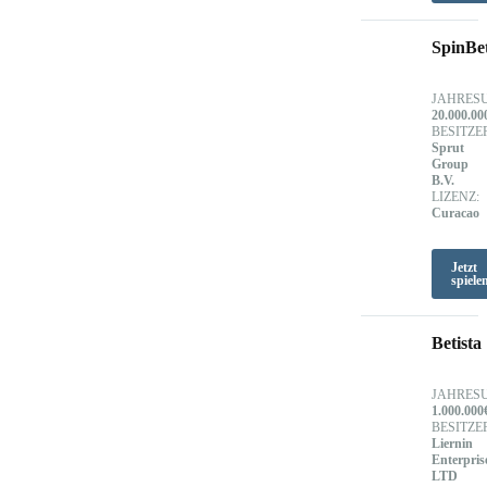
SpinBe
JAHRES
20.000.00
BESITZE
Sprut
Group
B.V.
LIZENZ:
Curacao
Jetzt
spiele
Betista
JAHRES
1.000.000
BESITZE
Liernin
Enterpris
LTD