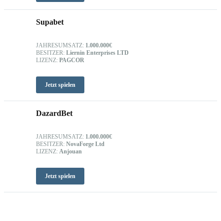
Supabet
JAHRESUMSATZ:
1.000.000€
BESITZER:
Liernin Enterprises LTD
LIZENZ:
PAGCOR
Jetzt spielen
DazardBet
JAHRESUMSATZ:
1.000.000€
BESITZER:
NovaForge Ltd
LIZENZ:
Anjouan
Jetzt spielen