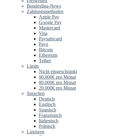
Freiwetten
Bundesliga-News
Zahlungsmethoden
Apple Pay
Google Pay
Mastercard
Visa
Paysafecard
Payz
Bitcoin
Ethereum
Tether
Limits
Nicht eingeschränkt
90.000€ pro Monat
80.000€ pro Monat
20.000€ pro Monat
Sprachen
Deutsch
Englisch
Spanisch
Französisch
Italienisch
Polnisch
Lizenzen