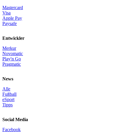
Mastercard
Visa
Apple Pay
Paysafe
Entwickler
Merkur
Novomatic
Play'n Go
Pragmatic
News
Alle
Fußball
eSport
Tipps
Social Media
Facebook