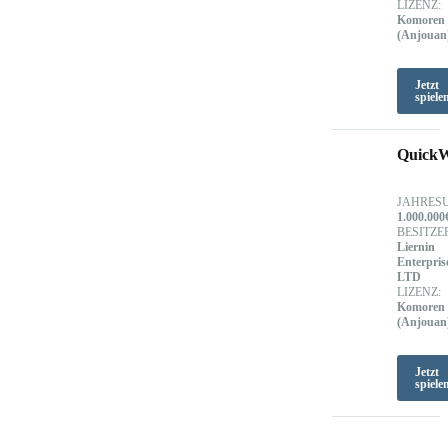
LIZENZ:
Komoren
(Anjouan
Jetzt
spiele
Quick
JAHRES
1.000.000
BESITZE
Liernin
Enterpris
LTD
LIZENZ:
Komoren
(Anjouan
Jetzt
spiele