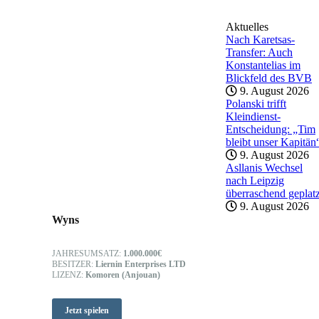
Aktuelles
Nach Karetsas-
Transfer: Auch
Konstantelias im
Blickfeld des BVB
9. August 2026
Polanski trifft
Kleindienst-
Entscheidung: „Tim
bleibt unser Kapitän
9. August 2026
Asllanis Wechsel
nach Leipzig
überraschend geplatz
9. August 2026
Wyns
JAHRESUMSATZ:
1.000.000€
BESITZER:
Liernin Enterprises LTD
LIZENZ:
Komoren (Anjouan)
Jetzt spielen