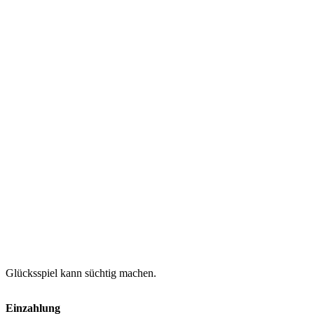
Glücksspiel kann süchtig machen.
Einzahlung