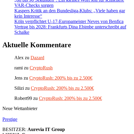
VAR-Checks sorgen
Kaspers Kritik an den Bundesliga-Klubs: „Viele haben gar
kein Interesse“
Köln verpflichtet U-17-Europameister Neves von Benfica
Vertrag bis 2028: Frankfurts Dina Ebimbe unterschreibt auf
Schalke
Aktuelle Kommentare
Alex
zu
Dazard
rami
zu
CryptoRush
Jens
zu
CryptoRush: 200% bis zu 2.500€
Silizi
zu
CryptoRush: 200% bis zu 2.500€
Robert99
zu
CryptoRush: 200% bis zu 2.500€
Neue Wettanbieter
Prestige
BESITZER:
Aurevia IT Group