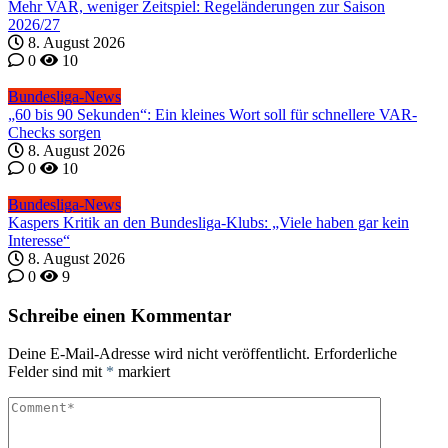
Mehr VAR, weniger Zeitspiel: Regeländerungen zur Saison
2026/27
8. August 2026
0
10
Bundesliga-News
„60 bis 90 Sekunden“: Ein kleines Wort soll für schnellere VAR-
Checks sorgen
8. August 2026
0
10
Bundesliga-News
Kaspers Kritik an den Bundesliga-Klubs: „Viele haben gar kein
Interesse“
8. August 2026
0
9
Schreibe einen Kommentar
Deine E-Mail-Adresse wird nicht veröffentlicht.
Erforderliche
Felder sind mit
*
markiert