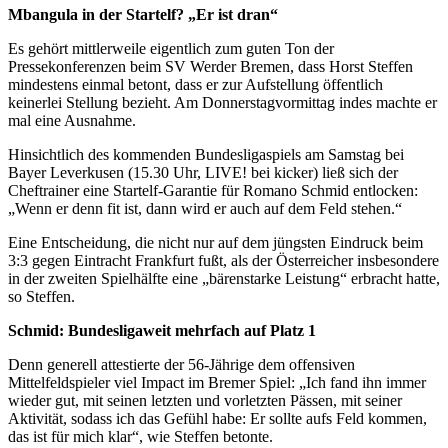
Mbangula in der Startelf? „Er ist dran“
Es gehört mittlerweile eigentlich zum guten Ton der
Pressekonferenzen beim SV Werder Bremen, dass Horst Steffen
mindestens einmal betont, dass er zur Aufstellung öffentlich
keinerlei Stellung bezieht. Am Donnerstagvormittag indes machte er
mal eine Ausnahme.
Hinsichtlich des kommenden Bundesligaspiels am Samstag bei
Bayer Leverkusen (15.30 Uhr, LIVE! bei kicker) ließ sich der
Cheftrainer eine Startelf-Garantie für Romano Schmid entlocken:
„Wenn er denn fit ist, dann wird er auch auf dem Feld stehen.“
Eine Entscheidung, die nicht nur auf dem jüngsten Eindruck beim
3:3 gegen Eintracht Frankfurt fußt, als der Österreicher insbesondere
in der zweiten Spielhälfte eine „bärenstarke Leistung“ erbracht hatte,
so Steffen.
Schmid: Bundesligaweit mehrfach auf Platz 1
Denn generell attestierte der 56-Jährige dem offensiven
Mittelfeldspieler viel Impact im Bremer Spiel: „Ich fand ihn immer
wieder gut, mit seinen letzten und vorletzten Pässen, mit seiner
Aktivität, sodass ich das Gefühl habe: Er sollte aufs Feld kommen,
das ist für mich klar“, wie Steffen betonte.