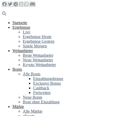
Startseite
Ergebnisse
Live
Ergebnisse Heute
Ergebnisse Gestern
Spiele Morgen
Wettanbieter
Beste Wettanbieter
Neue Wettanbieter
Krypto Wettanbieter
Bonis
Alle Bonis
Einzahlungsbonus
Exclusive Bonus
Cashback
Freiwetten
Neue Bonis
Boni ohne Einzahlung
Märkte
Alle Märkte
eSports