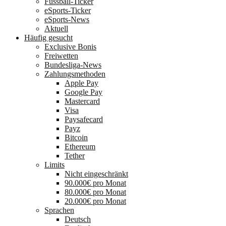
Fussball-Ticker
eSports-Ticker
eSports-News
Aktuell
Häufig gesucht
Exclusive Bonis
Freiwetten
Bundesliga-News
Zahlungsmethoden
Apple Pay
Google Pay
Mastercard
Visa
Paysafecard
Payz
Bitcoin
Ethereum
Tether
Limits
Nicht eingeschränkt
90.000€ pro Monat
80.000€ pro Monat
20.000€ pro Monat
Sprachen
Deutsch