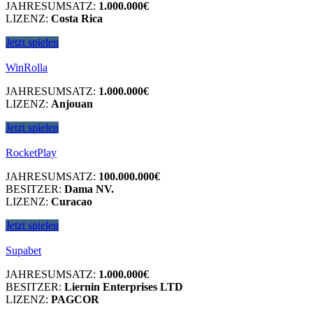
JAHRESUMSATZ:
1.000.000€
LIZENZ:
Costa Rica
Jetzt spielen
WinRolla
JAHRESUMSATZ:
1.000.000€
LIZENZ:
Anjouan
Jetzt spielen
RocketPlay
JAHRESUMSATZ:
100.000.000€
BESITZER:
Dama NV.
LIZENZ:
Curacao
Jetzt spielen
Supabet
JAHRESUMSATZ:
1.000.000€
BESITZER:
Liernin Enterprises LTD
LIZENZ:
PAGCOR