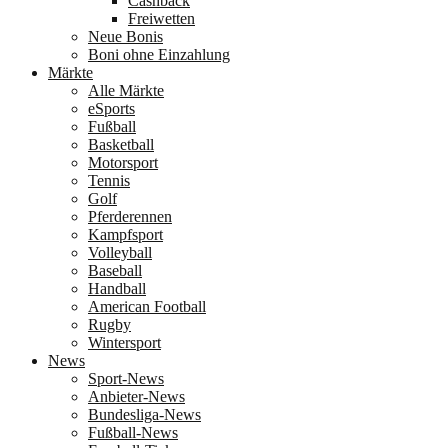
Cashback
Freiwetten
Neue Bonis
Boni ohne Einzahlung
Märkte
Alle Märkte
eSports
Fußball
Basketball
Motorsport
Tennis
Golf
Pferderennen
Kampfsport
Volleyball
Baseball
Handball
American Football
Rugby
Wintersport
News
Sport-News
Anbieter-News
Bundesliga-News
Fußball-News