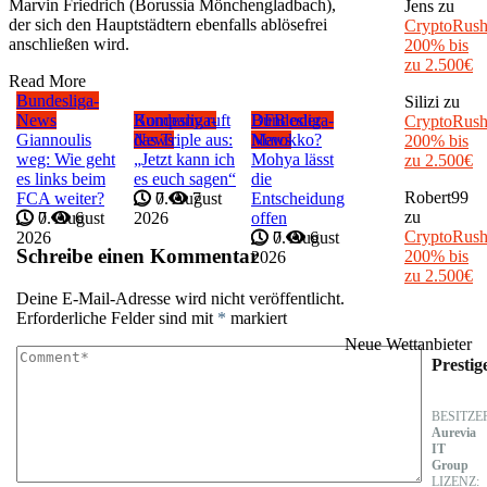
Marvin Friedrich (Borussia Mönchengladbach),
Jens
zu
der sich den Hauptstädtern ebenfalls ablösefrei
CryptoRush
anschließen wird.
200% bis
zu 2.500€
Read More
Bundesliga-
Silizi
zu
News
Bundesliga-
Kompany ruft
Bundesliga-
DFB oder
CryptoRush
Giannoulis
News
das Triple aus:
News
Marokko?
200% bis
weg: Wie geht
„Jetzt kann ich
Mohya lässt
zu 2.500€
es links beim
es euch sagen“
die
Robert99
FCA weiter?
7. August
0
7
Entscheidung
zu
7. August
0
6
2026
offen
CryptoRush
2026
7. August
0
6
Schreibe einen Kommentar
200% bis
2026
zu 2.500€
Deine E-Mail-Adresse wird nicht veröffentlicht.
Erforderliche Felder sind mit
*
markiert
Neue Wettanbieter
Prestig
BESITZE
Aurevia
IT
Group
LIZENZ: