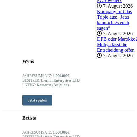
FCA weiter?
7. August 2026
Kompany ruft das
Triple aus: „Jetzt
kann ich es euch
sagen“
7. August 2026
DFB oder Marokko
Mohya lässt die
Entscheidung offen
7. August 2026
Wyns
JAHRESUMSATZ:
1.000.000€
BESITZER:
Liernin Enterprises LTD
LIZENZ:
Komoren (Anjouan)
Jetzt spielen
Betista
JAHRESUMSATZ:
1.000.000€
BESITZER:
Liernin Enterprises LTD