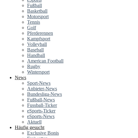
Fußball
Basketball
Motorsport
Tennis
Golf
Pferderennen
Kampfsport
Volleyball
Baseball
Handball
American Football
Rugby
Wintersport
News
Sport-News
Anbieter-News
Bundesliga-News
Fußball-News
Fussball-Ticker
eSports-Ticker
eSports-News
Aktuell
Häufig gesucht
Exclusive Bonis