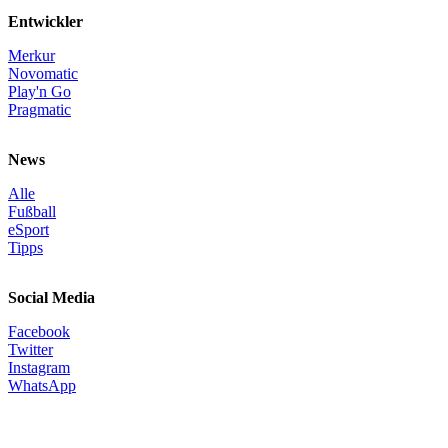
Entwickler
Merkur
Novomatic
Play'n Go
Pragmatic
News
Alle
Fußball
eSport
Tipps
Social Media
Facebook
Twitter
Instagram
WhatsApp