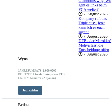
Giannoulis weg: Wi
geht es links beim
FCA weiter?
7. August 2026
Kompany ruft das
Triple aus: „Jetzt
kann ich es euch
sagen“
7. August 2026
DFB oder Marokko
Mohya lässt die
Entscheidung offen
7. August 2026
Wyns
JAHRESUMSATZ:
1.000.000€
BESITZER:
Liernin Enterprises LTD
LIZENZ:
Komoren (Anjouan)
Jetzt spielen
Betista