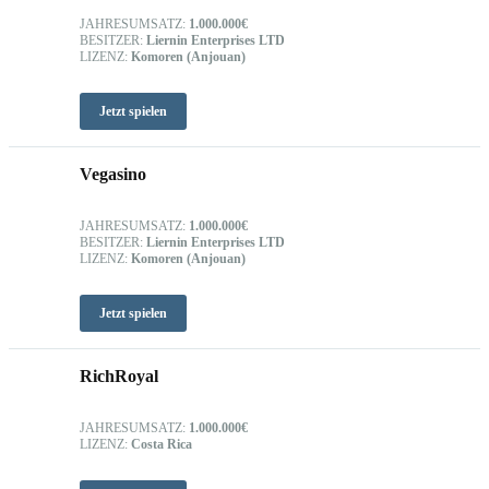
JAHRESUMSATZ:
1.000.000€
BESITZER:
Liernin Enterprises LTD
LIZENZ:
Komoren (Anjouan)
Jetzt spielen
Vegasino
JAHRESUMSATZ:
1.000.000€
BESITZER:
Liernin Enterprises LTD
LIZENZ:
Komoren (Anjouan)
Jetzt spielen
RichRoyal
JAHRESUMSATZ:
1.000.000€
LIZENZ:
Costa Rica