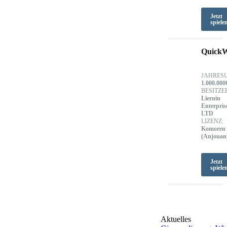
Jetzt
spiele
Quick
JAHRES
1.000.000
BESITZE
Liernin
Enterpris
LTD
LIZENZ:
Komoren
(Anjouan
Jetzt
spiele
Aktuelles