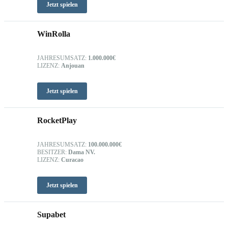
Jetzt spielen
WinRolla
JAHRESUMSATZ:
1.000.000€
LIZENZ:
Anjouan
Jetzt spielen
RocketPlay
JAHRESUMSATZ:
100.000.000€
BESITZER:
Dama NV.
LIZENZ:
Curacao
Jetzt spielen
Supabet