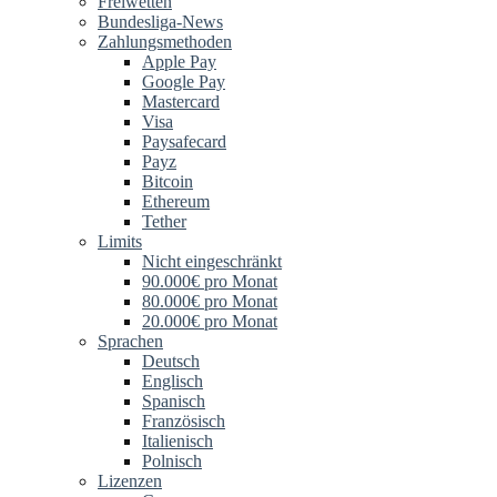
Freiwetten
Bundesliga-News
Zahlungsmethoden
Apple Pay
Google Pay
Mastercard
Visa
Paysafecard
Payz
Bitcoin
Ethereum
Tether
Limits
Nicht eingeschränkt
90.000€ pro Monat
80.000€ pro Monat
20.000€ pro Monat
Sprachen
Deutsch
Englisch
Spanisch
Französisch
Italienisch
Polnisch
Lizenzen