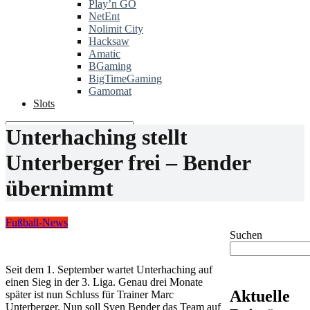
Play’n GO
NetEnt
Nolimit City
Hacksaw
Amatic
BGaming
BigTimeGaming
Gamomat
Slots
Unterhaching stellt
Unterberger frei – Bender
übernimmt
Fußball-News
Suchen
Seit dem 1. September wartet Unterhaching auf
einen Sieg in der 3. Liga. Genau drei Monate
Aktuelle
später ist nun Schluss für Trainer Marc
Unterberger. Nun soll Sven Bender das Team auf