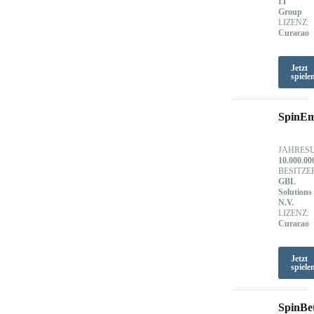
IT
Group
LIZENZ:
Curacao
Jetzt
spiele
SpinEm
JAHRES
10.000.00
BESITZE
GBL
Solutions
N.V.
LIZENZ:
Curacao
Jetzt
spiele
SpinBe