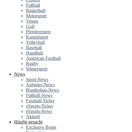
Fußball
Basketball
Motorsport
Tennis
Golf
Pferderennen
Kampfsport
Volleyball
Baseball
Handball
American Football
Rugby
Wintersport
News
Sport-News
Anbieter-News
Bundesliga-News
Fußball-News
Fussball-Ticker
eSports-Ticker
eSports-News
Aktuell
Häufig gesucht
Exclusive Bonis