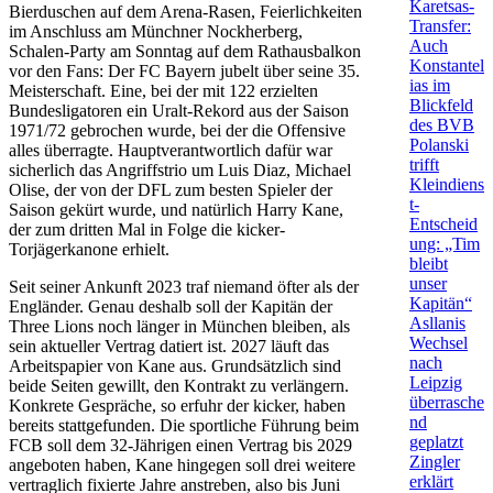
Karetsas-
Bierduschen auf dem Arena-Rasen, Feierlichkeiten
Transfer:
im Anschluss am Münchner Nockherberg,
Auch
Schalen-Party am Sonntag auf dem Rathausbalkon
Konstantel
vor den Fans: Der FC Bayern jubelt über seine 35.
ias im
Meisterschaft. Eine, bei der mit 122 erzielten
Blickfeld
Bundesligatoren ein Uralt-Rekord aus der Saison
des BVB
1971/72 gebrochen wurde, bei der die Offensive
Polanski
alles überragte. Hauptverantwortlich dafür war
trifft
sicherlich das Angriffstrio um Luis Diaz, Michael
Kleindiens
Olise, der von der DFL zum besten Spieler der
t-
Saison gekürt wurde, und natürlich Harry Kane,
Entscheid
der zum dritten Mal in Folge die kicker-
ung: „Tim
Torjägerkanone erhielt.
bleibt
unser
Seit seiner Ankunft 2023 traf niemand öfter als der
Kapitän“
Engländer. Genau deshalb soll der Kapitän der
Asllanis
Three Lions noch länger in München bleiben, als
Wechsel
sein aktueller Vertrag datiert ist. 2027 läuft das
nach
Arbeitspapier von Kane aus. Grundsätzlich sind
Leipzig
beide Seiten gewillt, den Kontrakt zu verlängern.
überrasche
Konkrete Gespräche, so erfuhr der kicker, haben
nd
bereits stattgefunden. Die sportliche Führung beim
geplatzt
FCB soll dem 32-Jährigen einen Vertrag bis 2029
Zingler
angeboten haben, Kane hingegen soll drei weitere
erklärt
vertraglich fixierte Jahre anstreben, also bis Juni