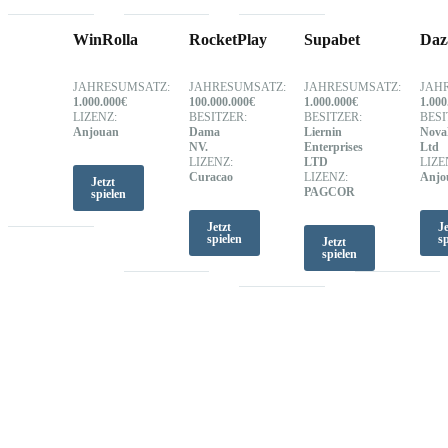
WinRolla
RocketPlay
Supabet
Daz
JAHRESUMSATZ:
JAHRESUMSATZ:
JAHRESUMSATZ:
JAH
1.000.000€
100.000.000€
1.000.000€
1.000
LIZENZ:
BESITZER:
BESITZER:
BESI
Anjouan
Dama
Liernin
Nova
NV.
Enterprises
Ltd
LIZENZ:
LTD
LIZE
Curacao
LIZENZ:
Anjo
Jetzt
PAGCOR
spielen
Jetzt
Je
spielen
sp
Jetzt
spielen