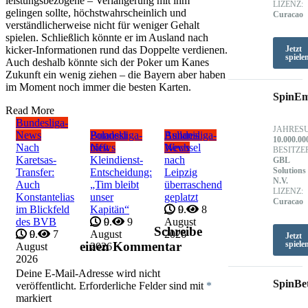
leistungsbezogene – Verlängerung mit ihm
LIZENZ:
gelingen sollte, höchstwahrscheinlich und
Curacao
verständlicherweise nicht für weniger Gehalt
spielen. Schließlich könnte er im Ausland nach
Jetzt
kicker-Informationen rund das Doppelte verdienen.
spiele
Auch deshalb könnte sich der Poker um Kanes
Zukunft ein wenig ziehen – die Bayern aber haben
im Moment noch immer die besten Karten.
SpinEm
Read More
Bundesliga-
JAHRES
News
Bundesliga-
Polanski
Bundesliga-
Asllanis
10.000.00
Nach
News
trifft
News
Wechsel
BESITZE
Karetsas-
Kleindienst-
nach
GBL
Solutions
Transfer:
Entscheidung:
Leipzig
N.V.
Auch
„Tim bleibt
überraschend
LIZENZ:
Konstantelias
unser
geplatzt
Curacao
im Blickfeld
Kapitän“
9.
0
8
des BVB
9.
0
9
August
Schreibe
9.
0
7
August
2026
Jetzt
spiele
einen Kommentar
August
2026
2026
Deine E-Mail-Adresse wird nicht
SpinBe
veröffentlicht.
Erforderliche Felder sind mit
*
markiert