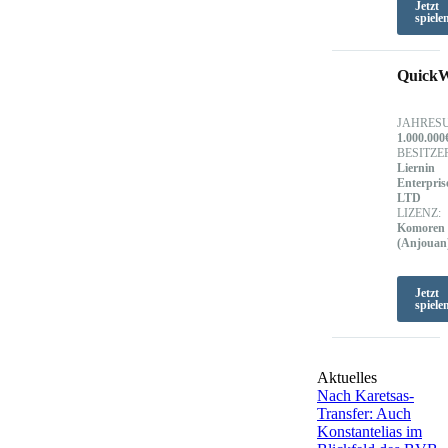
Jetzt
spiele
Quick
JAHRES
1.000.000
BESITZE
Liernin
Enterpris
LTD
LIZENZ:
Komoren
(Anjouan
Jetzt
spiele
Aktuelles
Nach Karetsas-
Transfer: Auch
Konstantelias im