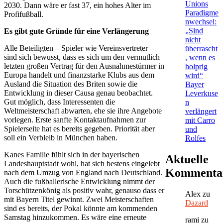
Unions
2030. Dann wäre er fast 37, ein hohes Alter im
Paradigme
Profifußball.
nwechsel:
„Sind
Es gibt gute Gründe für eine Verlängerung
nicht
Alle Beteiligten – Spieler wie Vereinsvertreter –
überrascht
sind sich bewusst, dass es sich um den vermutlich
, wenn es
letzten großen Vertrag für den Ausnahmestürmer in
holprig
Europa handelt und finanzstarke Klubs aus dem
wird“
Ausland die Situation des Briten sowie die
Bayer
Entwicklung in dieser Causa genau beobachtet.
Leverkuse
Gut möglich, dass Interessenten die
n
Weltmeisterschaft abwarten, ehe sie ihre Angebote
verlängert
vorlegen. Erste sanfte Kontaktaufnahmen zur
mit Carro
Spielerseite hat es bereits gegeben. Priorität aber
und
soll ein Verbleib in München haben.
Rolfes
Kanes Familie fühlt sich in der bayerischen
Aktuelle
Landeshauptstadt wohl, hat sich bestens eingelebt
Kommenta
nach dem Umzug von England nach Deutschland.
Auch die fußballerische Entwicklung nimmt der
Torschützenkönig als positiv wahr, genauso dass er
Alex
zu
mit Bayern Titel gewinnt. Zwei Meisterschaften
Dazard
sind es bereits, der Pokal könnte am kommenden
Samstag hinzukommen. Es wäre eine erneute
rami
zu